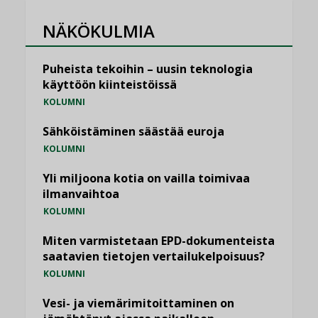
NÄKÖKULMIA
Puheista tekoihin – uusin teknologia
käyttöön kiinteistöissä
KOLUMNI
Sähköistäminen säästää euroja
KOLUMNI
Yli miljoona kotia on vailla toimivaa
ilmanvaihtoa
KOLUMNI
Miten varmistetaan EPD-dokumenteista
saatavien tietojen vertailukelpoisuus?
KOLUMNI
Vesi- ja viemärimitoittaminen on