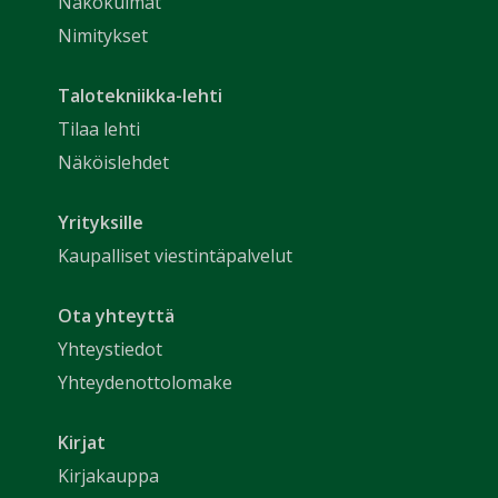
Näkökulmat
Nimitykset
Talotekniikka-lehti
Tilaa lehti
Näköislehdet
Yrityksille
Kaupalliset viestintäpalvelut
Ota yhteyttä
Yhteystiedot
Yhteydenottolomake
Kirjat
Kirjakauppa