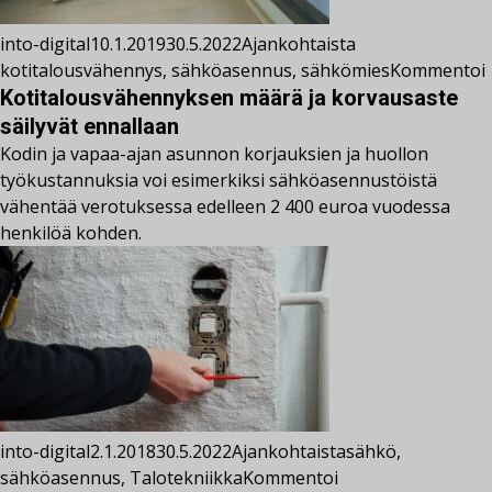
into-digital
10.1.2019
30.5.2022
Ajankohtaista
kotitalousvähennys
,
sähköasennus
,
sähkömies
Kommentoi
Kotitalousvähennyksen määrä ja korvausaste
säilyvät ennallaan
Kodin ja vapaa-ajan asunnon korjauksien ja huollon
työkustannuksia voi esimerkiksi sähköasennustöistä
vähentää verotuksessa edelleen 2 400 euroa vuodessa
henkilöä kohden.
into-digital
2.1.2018
30.5.2022
Ajankohtaista
sähkö
,
sähköasennus
,
Talotekniikka
Kommentoi