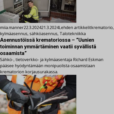
miia.manner
22.3.2024
21.3.2024
Lehden artikkelit
krematorio
,
kylmäasennus
,
sähköasennus
,
Talotekniikka
Asennustöissä krematoriossa – ”Uunien
toiminnan ymmärtäminen vaatii syvällistä
osaamista”
Sähkö-, tietoverkko- ja kylmäasentaja Richard Eskman
pääsee hyödyntämään monipuolista osaamistaan
krematorion korjausurakassa.