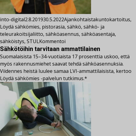
into-digital
2.8.2019
30.5.2022
Ajankohtaista
kuntokartoitus
,
Löydä sähkömies
,
pistorasia
,
sähkö
,
sähkö- ja
teleurakoitsijaliitto
,
sähköasennus
,
sähköasentaja
,
sähköistys
,
STUL
Kommentoi
Sähkötöihin tarvitaan ammattilainen
Suomalaisista 15–34-vuotiaista 17 prosenttia uskoo, että
myös rakennusmiehet saavat tehdä sähköasennuksia.
Viidennes heistä luulee samaa LVI-ammattilaisista, kertoo
Löydä sähkömies -palvelun tutkimus.*