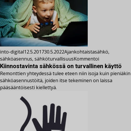
into-digital
12.5.2017
30.5.2022
Ajankohtaista
sähkö
,
sähköasennus
,
sähköturvallisuus
Kommentoi
Kiinnostavinta sähkössä on turvallinen käyttö
Remonttien yhteydessä tulee eteen niin isoja kuin pieniäkin
sähköasennustöitä, joiden itse tekeminen on laissa
pääsääntöisesti kiellettyä.