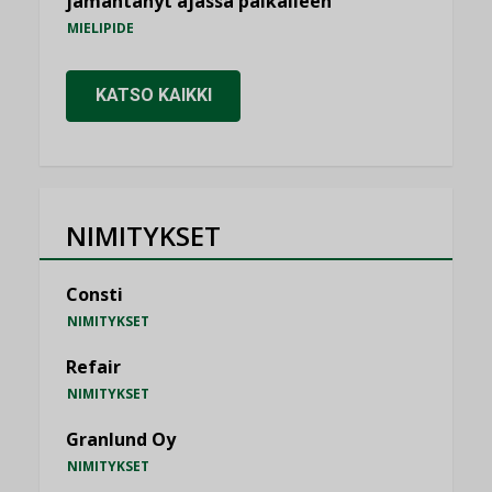
jämähtänyt ajassa paikalleen
MIELIPIDE
KATSO KAIKKI
NIMITYKSET
Consti
NIMITYKSET
Refair
NIMITYKSET
Granlund Oy
NIMITYKSET