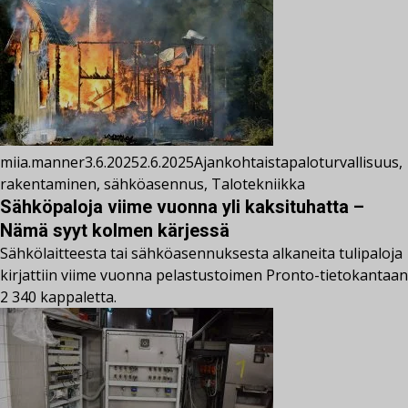
miia.manner
3.6.2025
2.6.2025
Ajankohtaista
paloturvallisuus
,
rakentaminen
,
sähköasennus
,
Talotekniikka
Sähköpaloja viime vuonna yli kaksituhatta –
Nämä syyt kolmen kärjessä
Sähkölaitteesta tai sähköasennuksesta alkaneita tulipaloja
kirjattiin viime vuonna pelastustoimen Pronto-tietokantaan
2 340 kappaletta.