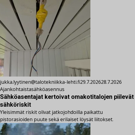
jukka.lyytinen@talotekniikka-lehti.fi
29.7.2026
28.7.2026
Ajankohtaista
sähköasennus
Sähköasentajat kertoivat omakotitalojen piilevät
sähköriskit
Yleisimmät riskit olivat jatkojohdoilla paikattu
pistorasioiden puute sekä erilaiset löysät liitokset.