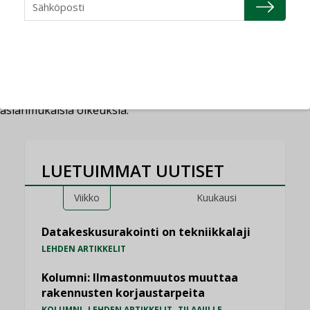
into-digital
13.12.2016
27.10.2023
Projektit
sähköasennus
,
sähköturvallisuus
Kommentoi
Tukes: Luvattomista sähkötöistä ikäviä
seurauksia
Suomalaiskodeissa tehdään jatkuvasti sähkötöitä ilman
asianmukaisia oikeuksia.
LUETUIMMAT UUTISET
Viikko
Kuukausi
Datakeskusurakointi on tekniikkalaji
LEHDEN ARTIKKELIT
Kolumni: Ilmastonmuutos muuttaa
rakennusten korjaustarpeita
,
,
KOLUMNI
LEHDEN ARTIKKELIT
TILAAJILLE