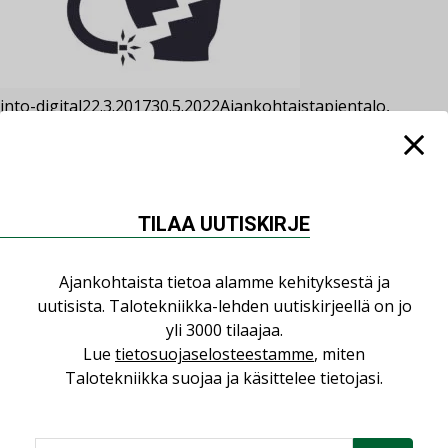
into-digital
22.3.2017
30.5.2022
Ajankohtaista
pientalo
,
sähköasennus
,
sähköturvallisuus
,
tukes
Kommentoi
Pientalojen sähköasennuksissa puutteita
Tukesin tarkastuksessa pientalojen sähköasennuksista 66
prosenttia oli kunnossa tai niissä oli vain pieniä puutteita,
TILAA UUTISKIRJE
kun vastaava luku oli viisi vuotta sitten 87 prosenttia.
Ajankohtaista tietoa alamme kehityksestä ja
uutisista. Talotekniikka-lehden uutiskirjeellä on jo
yli 3000 tilaajaa.
Lue
tietosuojaselosteestamme
, miten
Talotekniikka suojaa ja käsittelee tietojasi.