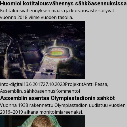
Huomioi kotitalousvähennys sähköasennuksissa
Kotitalousvähennyksen määrä ja korvausaste säilyvät
vuonna 2018 viime vuoden tasolla.
into-digital
13.6.2017
27.10.2023
Projektit
Antti Pessa
,
Assemblin
,
sähköasennus
Kommentoi
Assemblin asentaa Olympiastadionin sähköt
Vuonna 1938 rakennettu Olympiastadion uudistuu vuosien
2016–2019 aikana monitoimiareenaksi.