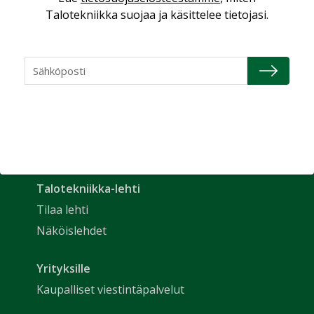
Talotekniikka suojaa ja käsittelee tietojasi.
Uutiset
Etusivu
Näkökulmat
Nimitykset
Talotekniikka-lehti
Tilaa lehti
Näköislehdet
Yrityksille
Kaupalliset viestintäpalvelut