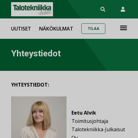
UUTISET
NÄKÖKULMAT
TILAA
Yhteystiedot
YHTEYSTIEDOT:
Eetu Alvik
Toimitusjohtaja
Talotekniikka-Julkaisut
Oy