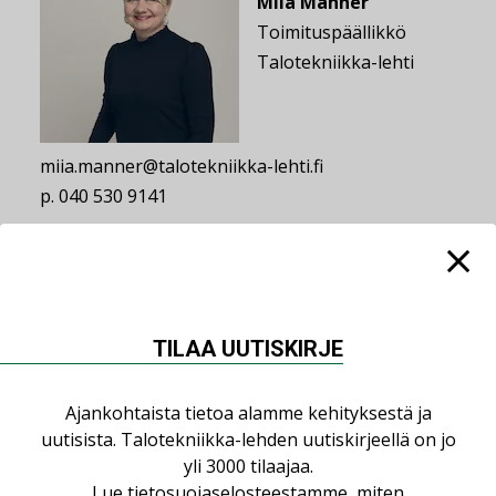
Miia Manner
Toimituspäällikkö
Talotekniikka-lehti
miia.manner@talotekniikka-lehti.fi
p. 040 530 9141
Lehden toimitukseen lähetettävät uutiset:
talotekniikka@talotekniikka-lehti.fi
TILAA UUTISKIRJE
Laskutustiedot:
Operaattori Apix Messaging Oy (003723327487)
Verkkolaskuosoite 003709611959
Ajankohtaista tietoa alamme kehityksestä ja
uutisista. Talotekniikka-lehden uutiskirjeellä on jo
OVT-tunnus 003709611959
yli 3000 tilaajaa.
Lue
tietosuojaselosteestamme
, miten