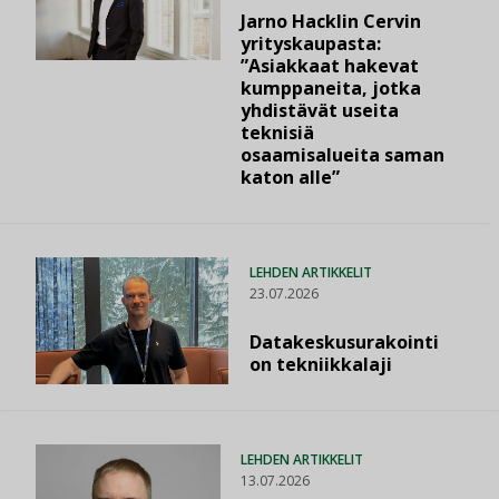
Jarno Hacklin Cervin
yrityskaupasta:
”Asiakkaat hakevat
kumppaneita, jotka
yhdistävät useita
teknisiä
osaamisalueita saman
katon alle”
LEHDEN ARTIKKELIT
23.07.2026
Datakeskusurakointi
on tekniikkalaji
LEHDEN ARTIKKELIT
13.07.2026