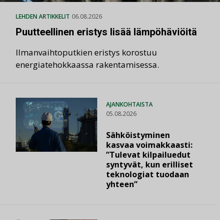
LEHDEN ARTIKKELIT
06.08.2026
Puutteellinen eristys lisää lämpöhäviöitä
Ilmanvaihtoputkien eristys korostuu
energiatehokkaassa rakentamisessa.
AJANKOHTAISTA
05.08.2026
Sähköistyminen
kasvaa voimakkaasti:
”Tulevat kilpailuedut
syntyvät, kun erilliset
teknologiat tuodaan
yhteen”