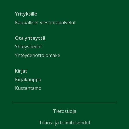
Yrityksille
Kaupalliset viestintäpalvelut
Ota yhteyttä
Yhteystiedot
Yhteydenottolomake
Kirjat
Kirjakauppa
Kustantamo
Tietosuoja
Tilaus- ja toimitusehdot