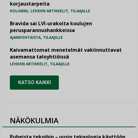
korjaustarpeita
,
,
KOLUMNI
LEHDEN ARTIKKELIT
TILAAJILLE
Bravida sai LVI-urakoita koulujen
perusparannushankkeissa
,
AJANKOHTAISTA
TILAAJILLE
Kaivamattomat menetelmät vakiinnuttavat
asemansa taloyhtiöissä
,
LEHDEN ARTIKKELIT
TILAAJILLE
KATSO KAIKKI
NÄKÖKULMIA
Puheista tekoihin – uusin teknologia käyttöön