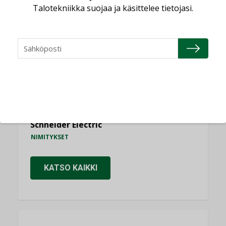
Talotekniikka suojaa ja käsittelee tietojasi.
Consti
NIMITYKSET
Refair
NIMITYKSET
Granlund Oy
NIMITYKSET
Schneider Electric
NIMITYKSET
KATSO KAIKKI