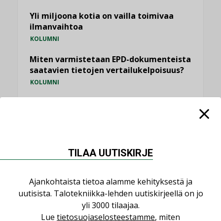
Yli miljoona kotia on vailla toimivaa
ilmanvaihtoa
KOLUMNI
Miten varmistetaan EPD-dokumenteista
saatavien tietojen vertailukelpoisuus?
KOLUMNI
Vesi- ja viemärimitoittaminen on
jämähtänyt ajassa paikalleen
MIELIPIDE
TILAA UUTISKIRJE
KATSO KAIKKI
Ajankohtaista tietoa alamme kehityksestä ja
uutisista. Talotekniikka-lehden uutiskirjeellä on jo
yli 3000 tilaajaa.
NIMITYKSET
Lue
tietosuojaselosteestamme
, miten