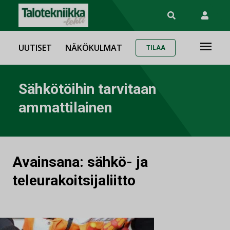
UUTISET
NÄKÖKULMAT
TILAA
Sähkötöihin tarvitaan
ammattilainen
Avainsana:
sähkö- ja
teleurakoitsijaliitto