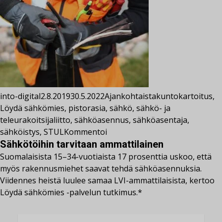
into-digital
2.8.2019
30.5.2022
Ajankohtaista
kuntokartoitus
,
Löydä sähkömies
,
pistorasia
,
sähkö
,
sähkö- ja
teleurakoitsijaliitto
,
sähköasennus
,
sähköasentaja
,
sähköistys
,
STUL
Kommentoi
Sähkötöihin tarvitaan ammattilainen
Suomalaisista 15–34-vuotiaista 17 prosenttia uskoo, että
myös rakennusmiehet saavat tehdä sähköasennuksia.
Viidennes heistä luulee samaa LVI-ammattilaisista, kertoo
Löydä sähkömies -palvelun tutkimus.*