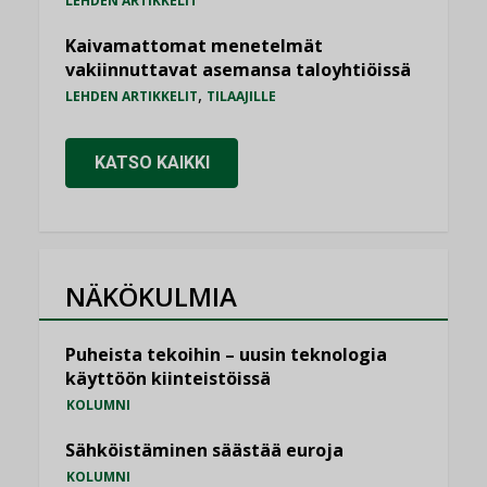
LEHDEN ARTIKKELIT
Kaivamattomat menetelmät
vakiinnuttavat asemansa taloyhtiöissä
,
LEHDEN ARTIKKELIT
TILAAJILLE
KATSO KAIKKI
NÄKÖKULMIA
Puheista tekoihin – uusin teknologia
käyttöön kiinteistöissä
KOLUMNI
Sähköistäminen säästää euroja
KOLUMNI