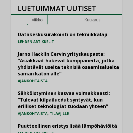
LUETUIMMAT UUTISET
Viikko
Kuukausi
Datakeskusurakointi on tekniikkalaji
LEHDEN ARTIKKELIT
Jarno Hacklin Cervin yrityskaupasta:
”Asiakkaat hakevat kumppaneita, jotka
yhdistävät useita teknisiä osaamisalueita
saman katon alle”
AJANKOHTAISTA
Sähköistyminen kasvaa voimakkaasti:
”Tulevat kilpailuedut syntyvät, kun
erilliset teknologiat tuodaan yhteen”
,
AJANKOHTAISTA
TILAAJILLE
Puutteellinen eristys lisää lämpöhäviöitä