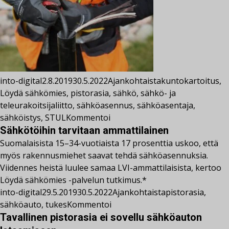
into-digital
2.8.2019
30.5.2022
Ajankohtaista
kuntokartoitus
,
Löydä sähkömies
,
pistorasia
,
sähkö
,
sähkö- ja
teleurakoitsijaliitto
,
sähköasennus
,
sähköasentaja
,
sähköistys
,
STUL
Kommentoi
Sähkötöihin tarvitaan ammattilainen
Suomalaisista 15–34-vuotiaista 17 prosenttia uskoo, että
myös rakennusmiehet saavat tehdä sähköasennuksia.
Viidennes heistä luulee samaa LVI-ammattilaisista, kertoo
Löydä sähkömies -palvelun tutkimus.*
into-digital
29.5.2019
30.5.2022
Ajankohtaista
pistorasia
,
sähköauto
,
tukes
Kommentoi
Tavallinen pistorasia ei sovellu sähköauton