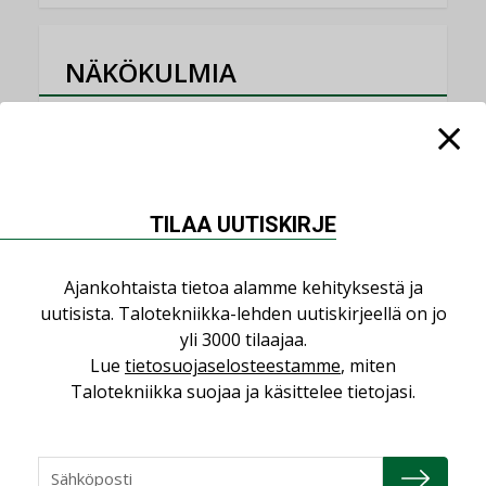
NÄKÖKULMIA
Puheista tekoihin – uusin teknologia
käyttöön kiinteistöissä
KOLUMNI
TILAA UUTISKIRJE
Sähköistäminen säästää euroja
KOLUMNI
Ajankohtaista tietoa alamme kehityksestä ja
Yli miljoona kotia on vailla toimivaa
uutisista. Talotekniikka-lehden uutiskirjeellä on jo
ilmanvaihtoa
yli 3000 tilaajaa.
KOLUMNI
Lue
tietosuojaselosteestamme
, miten
Talotekniikka suojaa ja käsittelee tietojasi.
Miten varmistetaan EPD-dokumenteista
saatavien tietojen vertailukelpoisuus?
KOLUMNI