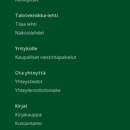
Talotekniikka-lehti
Tilaa lehti
Näköislehdet
Yrityksille
Kaupalliset viestintäpalvelut
Ota yhteyttä
Yhteystiedot
Yhteydenottolomake
Kirjat
Kirjakauppa
Kustantamo