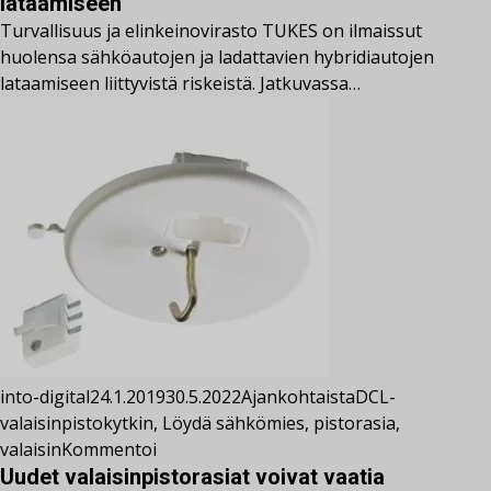
lataamiseen
Turvallisuus ja elinkeinovirasto TUKES on ilmaissut
huolensa sähköautojen ja ladattavien hybridiautojen
lataamiseen liittyvistä riskeistä. Jatkuvassa…
into-digital
24.1.2019
30.5.2022
Ajankohtaista
DCL-
valaisinpistokytkin
,
Löydä sähkömies
,
pistorasia
,
valaisin
Kommentoi
Uudet valaisinpistorasiat voivat vaatia