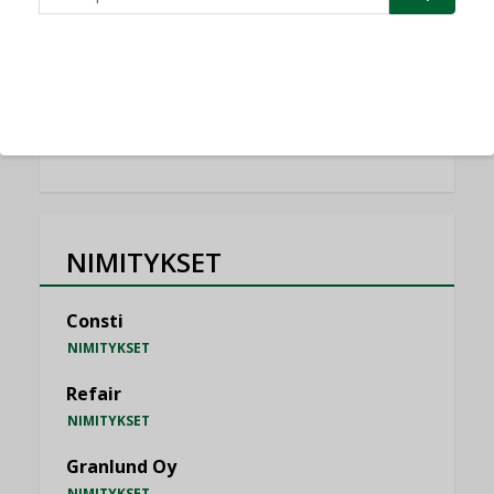
Vesi- ja viemärimitoittaminen on
jämähtänyt ajassa paikalleen
MIELIPIDE
KATSO KAIKKI
NIMITYKSET
Consti
NIMITYKSET
Refair
NIMITYKSET
Granlund Oy
NIMITYKSET