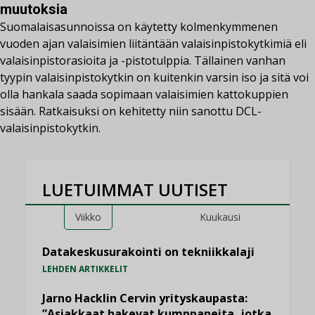
muutoksia
Suomalaisasunnoissa on käytetty kolmenkymmenen
vuoden ajan valaisimien liitäntään valaisinpistokytkimiä eli
valaisinpistorasioita ja -pistotulppia. Tällainen vanhan
tyypin valaisinpistokytkin on kuitenkin varsin iso ja sitä voi
olla hankala saada sopimaan valaisimien kattokuppien
sisään. Ratkaisuksi on kehitetty niin sanottu DCL-
valaisinpistokytkin.
LUETUIMMAT UUTISET
Viikko
Kuukausi
Datakeskusurakointi on tekniikkalaji
LEHDEN ARTIKKELIT
Jarno Hacklin Cervin yrityskaupasta:
”Asiakkaat hakevat kumppaneita, jotka