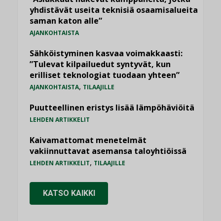
yhdistävät useita teknisiä osaamisalueita
saman katon alle”
AJANKOHTAISTA
Sähköistyminen kasvaa voimakkaasti:
”Tulevat kilpailuedut syntyvät, kun
erilliset teknologiat tuodaan yhteen”
,
AJANKOHTAISTA
TILAAJILLE
Puutteellinen eristys lisää lämpöhäviöitä
LEHDEN ARTIKKELIT
Kaivamattomat menetelmät
vakiinnuttavat asemansa taloyhtiöissä
,
LEHDEN ARTIKKELIT
TILAAJILLE
KATSO KAIKKI