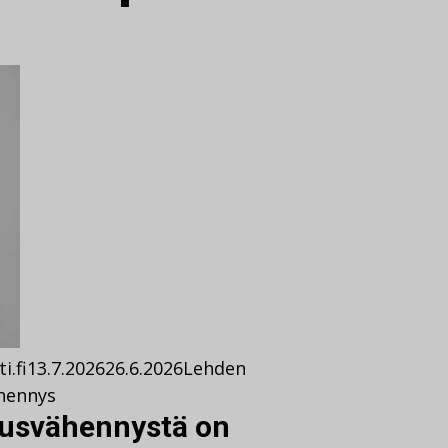
i.fi
13.7.2026
26.6.2026
Lehden
hennys
ousvähennystä on