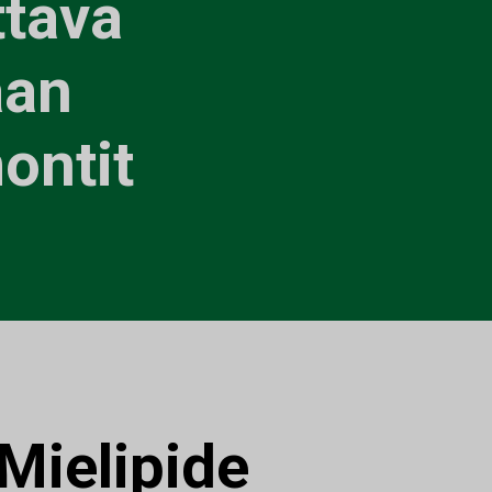
ttava
aan
ontit
Mielipide