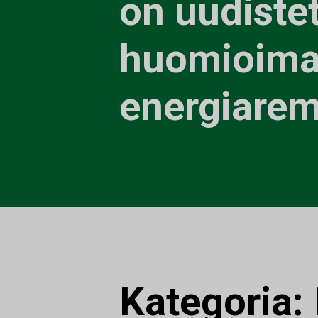
on uudiste
huomioim
energiarem
Kategoria: