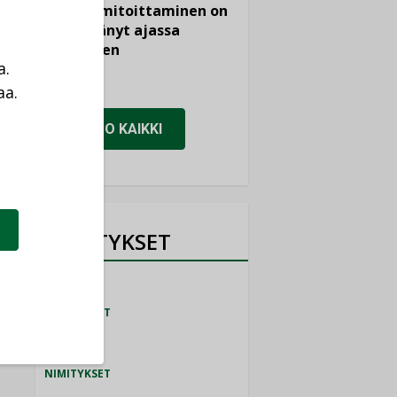
viemärimitoittaminen on
jämähtänyt ajassa
paikalleen
a.
MIELIPIDE
aa.
a
KATSO KAIKKI
NIMITYKSET
Consti
NIMITYKSET
Refair
NIMITYKSET