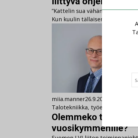
liittyvä ohjeistus k
”Kattelin sua vähän aikaisemmin j
Kun kuulin tällaisen kommentin
A
Ta
miia.manner
26.9.2024
26.9.2024
M
Talotekniikka
,
työelämä
Olemmeko taantuneet
vuosikymmenille?
Suomen LVI-liiton toiminnanjohta