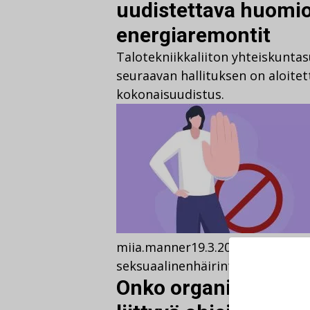
uudistettava huomi
energiaremontit
Talotekniikkaliiton yhteiskunt
seuraavan hallituksen on aloite
kokonaisuudistus.
miia.manner
19.3.2026
19.3.2026
L
seksuaalinenhäirintä
,
tasa-arvo
,
Onko organisaatioss