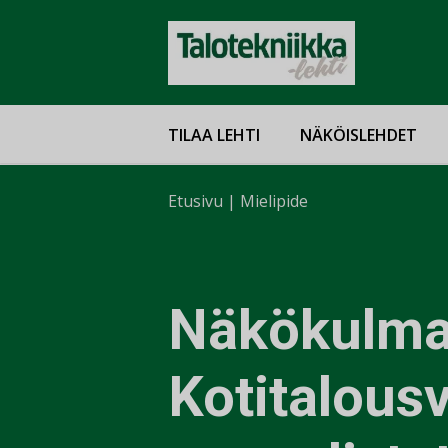
TILAA LEHTI
NÄKÖISLEHDET
Etusivu
|
Mielipide
Näkökulma
Kotitalous