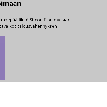
oimaan
asuhdepäällikkö Simon Elon mukaan
ttava kotitalousvähennyksen
ehden artikkelit
,
Mielipide
työelämä
anne häirintään