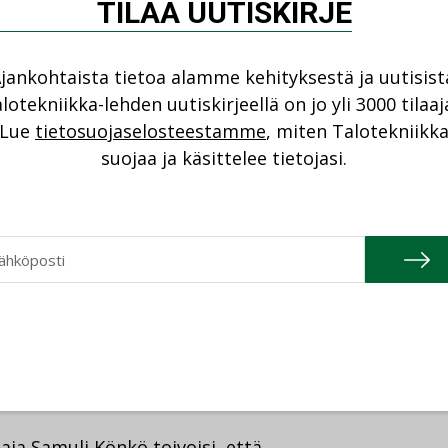
unnossa?
TILAA UUTISKIRJE
a kelasin, et oot kyl aika pantava”.
…
jankohtaista tietoa alamme kehityksestä ja uutisist
lotekniikka-lehden uutiskirjeellä on jo yli 3000 tilaaj
Lue
tietosuojaselosteestamme
, miten Talotekniikk
suojaa ja käsittelee tietojasi.
ielipide
häirintä
,
rakentaminen
,
 takaisin pimeille
ja Samuli Könkö toivoisi, että