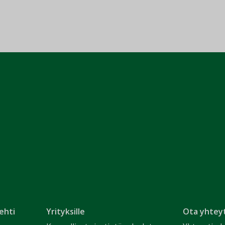
ehti
Yrityksille
Ota yhtey