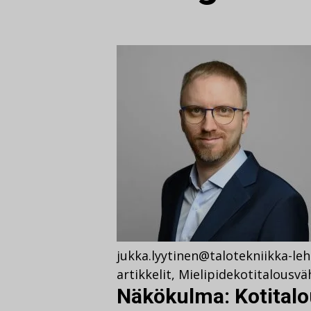
jukka.lyytinen@talotekniikka-leht
artikkelit
,
Mielipide
kotitalousvä
Näkökulma: Kotital