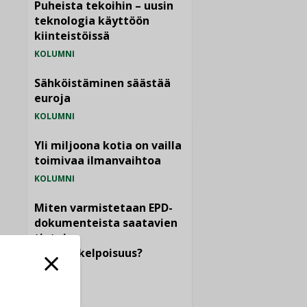
Puheista tekoihin – uusin
teknologia käyttöön
kiinteistöissä
KOLUMNI
Sähköistäminen säästää
euroja
KOLUMNI
Yli miljoona kotia on vailla
toimivaa ilmanvaihtoa
KOLUMNI
Miten varmistetaan EPD-
dokumenteista saatavien
tietojen
vertailukelpoisuus?
KOLUMNI
Vesi- ja