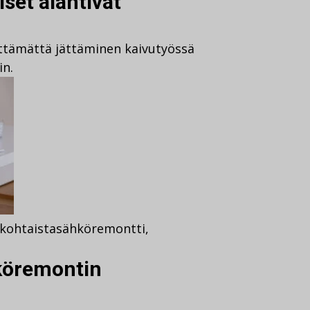
set älähtivät
ittämättä jättäminen kaivutyössä
in.
kohtaista
sähköremontti
,
köremontin