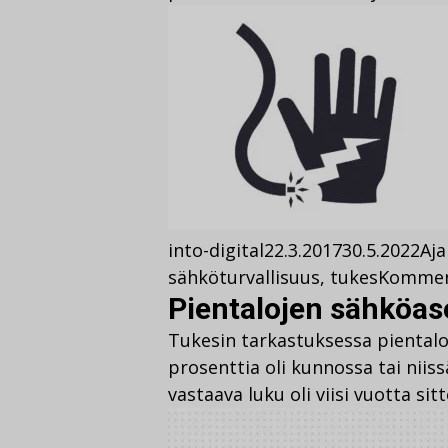
into-digital
22.3.2017
30.5.2022
Aja
sähköturvallisuus
,
tukes
Kommen
Pientalojen sähköas
Tukesin tarkastuksessa piental
prosenttia oli kunnossa tai niiss
vastaava luku oli viisi vuotta sit