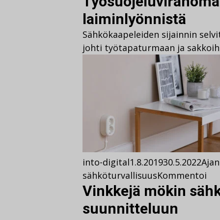
Työsuojeluviranomai
laiminlyönnistä
Sähkökaapeleiden sijainnin selv
johti työtapaturmaan ja sakkoih
into-digital
1.8.2019
30.5.2022
Ajan
sähköturvallisuus
Kommentoi
Vinkkejä mökin säh
suunnitteluun