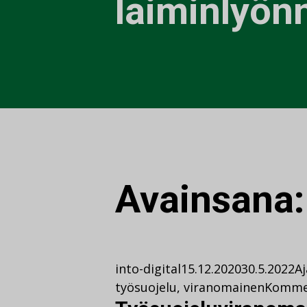
laiminlyön
Avainsana
into-digital
15.12.2020
30.5.2022
A
työsuojelu
,
viranomainen
Komme