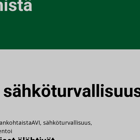
nistä
:
sähköturvallisuu
jankohtaista
AVI
,
sähköturvallisuus
,
ntoi