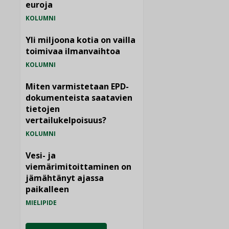
euroja
KOLUMNI
Yli miljoona kotia on vailla
toimivaa ilmanvaihtoa
KOLUMNI
Miten varmistetaan EPD-
dokumenteista saatavien
tietojen
vertailukelpoisuus?
KOLUMNI
Vesi- ja
viemärimitoittaminen on
jämähtänyt ajassa
paikalleen
MIELIPIDE