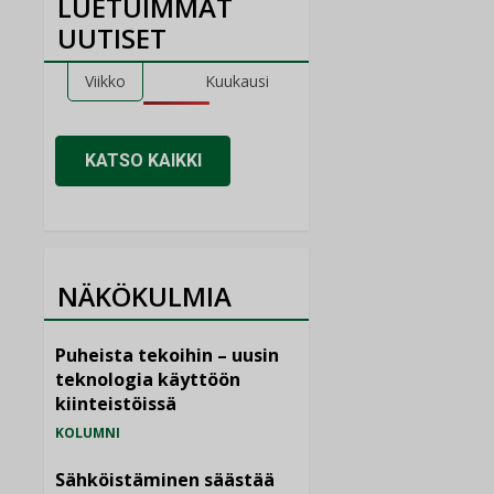
LUETUIMMAT
UUTISET
Viikko
Kuukausi
KATSO KAIKKI
NÄKÖKULMIA
Puheista tekoihin – uusin
teknologia käyttöön
kiinteistöissä
KOLUMNI
Sähköistäminen säästää