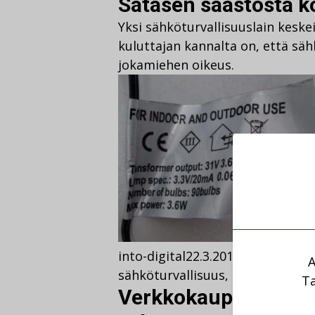
Satasen säästöstä 
Yksi sähköturvallisuuslain keskeis
kuluttajan kannalta on, että sä
jokamiehen oikeus.
into-digital
22.3.2018
30.5.2022
Aja
A
sähköturvallisuus
,
tukes
,
vaati
Ta
Verkkokaupasta ostet