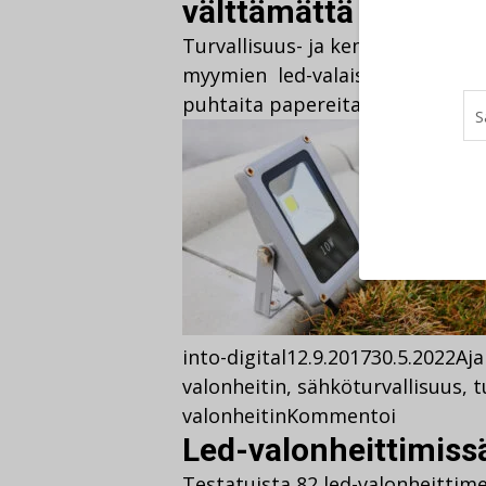
välttämättä ole turv
Turvallisuus- ja kemikaalivirast
myymien led-valaisinten turvalli
puhtaita papereita.
into-digital
12.9.2017
30.5.2022
Aja
valonheitin
,
sähköturvallisuus
,
t
valonheitin
Kommentoi
Led-valonheittimissä
Testatuista 82 led-valonheittimes