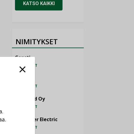
KATSO KAIKKI
NIMITYKSET
Consti
NIMITYKSET
Refair
NIMITYKSET
Granlund Oy
NIMITYKSET
a.
aa.
Schneider Electric
a
NIMITYKSET