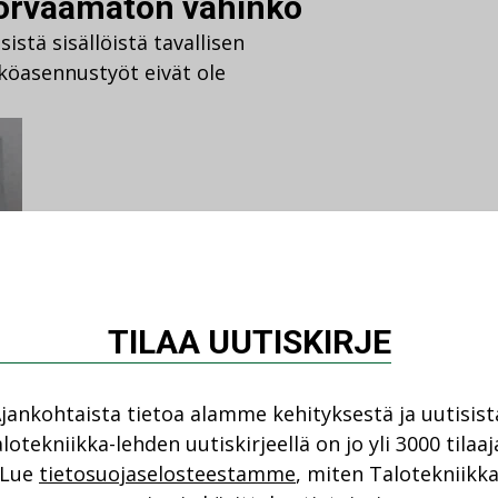
korvaamaton vahinko
istä sisällöistä tavallisen
hköasennustyöt eivät ole
TILAA UUTISKIRJE
nkohtaista
led-valot
,
jankohtaista tietoa alamme kehityksestä ja uutisist
mustenmukaisuus
Kommentoi
lotekniikka-lehden uutiskirjeellä on jo yli 3000 tilaaj
tu valaisin ei
Lue
tietosuojaselosteestamme
, miten Talotekniikk