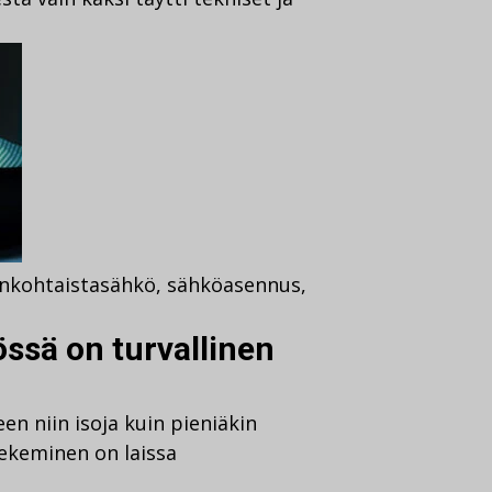
nkohtaista
sähkö
,
sähköasennus
,
ssä on turvallinen
n niin isoja kuin pieniäkin
tekeminen on laissa