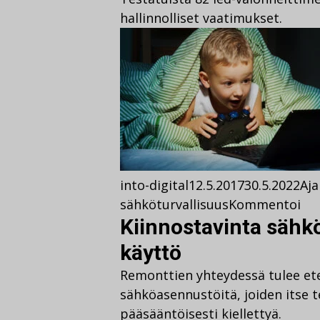
hallinnolliset vaatimukset.
into-digital
12.5.2017
30.5.2022
Aja
sähköturvallisuus
Kommentoi
Kiinnostavinta sähkö
käyttö
Remonttien yhteydessä tulee etee
sähköasennustöitä, joiden itse 
pääsääntöisesti kiellettyä.