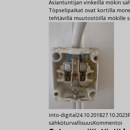
Asiantuntijan vinkeillä mökin s
Töpselipaikat ovat kortilla mon
tehtävillä muutostöillä mökille
into-digital
24.10.2018
27.10.2023
sähköturvallisuus
Kommentoi