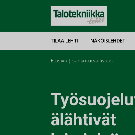
TILAA LEHTI
NÄKÖISLEHDET
Etusivu
|
sähköturvallisuus
Työsuojelu
älähtivät