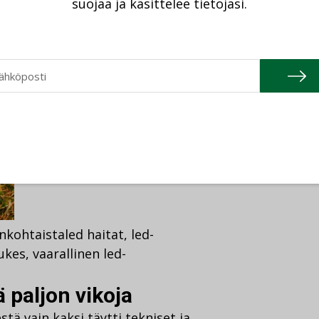
allinen
suojaa ja käsittelee tietojasi.
o testautti verkkokauppojen
suutta: yksikään ei saanut
nkohtaista
led haitat
,
led-
ukes
,
vaarallinen led-
 paljon vikoja
tä vain kaksi täytti tekniset ja