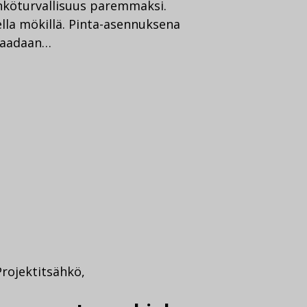
ähköturvallisuus paremmaksi.
ella mökillä. Pinta-asennuksena
 saadaan…
Projektit
sähkö
,