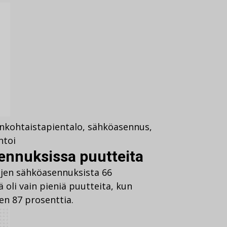
nkohtaista
pientalo
,
sähköasennus
,
toi
ennuksissa puutteita
ojen sähköasennuksista 66
ä oli vain pieniä puutteita, kun
ten 87 prosenttia.