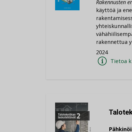
Rakennusten en
käyttöä ja en
rakentamisess
yhteiskunnall
vähähiilisemp
rakennettua ym
2024
Tietoa k
Talotek
Pähkinöi