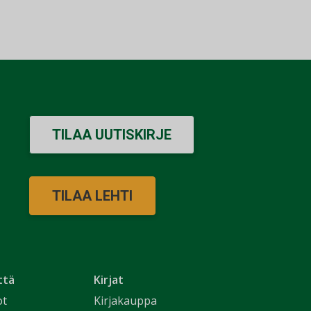
TILAA UUTISKIRJE
TILAA LEHTI
ttä
Kirjat
ot
Kirjakauppa