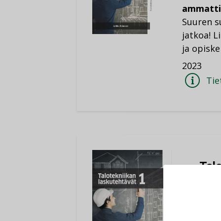
ammattila
Suuren su
jatkoa! L
ja opiskeli
2023
Tie
Tal
Jark
Pähki