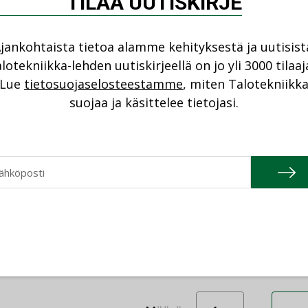
TILAA UUTISKIRJE
tilaisille & opiskelijoille.
tehtäviä ammattilaisille ja
elijoille, itselle tai lahjaksi.
jankohtaista tietoa alamme kehityksestä ja uutisist
an on koottu...
lotekniikka-lehden uutiskirjeellä on jo yli 3000 tilaaj
Lue
tietosuojaselosteestamme
, miten Talotekniikk
Määrä
Tietoa kirjasta
suojaa ja käsittelee tietojasi.
 ja tuottavuusvaikutukset