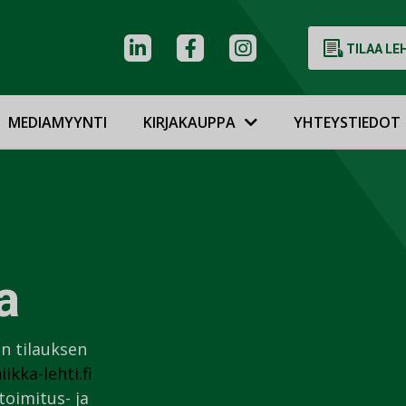
TILAA LE
MEDIAMYYNTI
KIRJAKAUPPA
YHTEYSTIEDOT
a
an tilauksen
ikka-lehti.fi
oimitus- ja