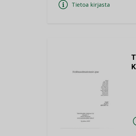
Tietoa kirjasta
T
K