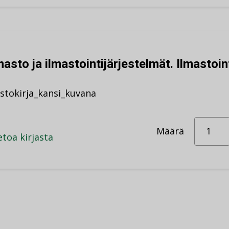
masto ja ilmastointijärjestelmät. Ilmastoin
astokirja_kansi_kuvana
Määrä
etoa kirjasta