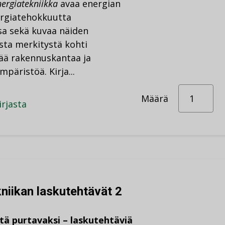
ergiatekniikka
avaa energian
ergiatehokkuutta
a sekä kuvaa näiden
ista merkitystä kohti
ää rakennuskantaa ja
päristöä. Kirja...
Määrä
irjasta
niikan laskutehtävät 2
tä purtavaksi – laskutehtäviä