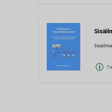
Sisäil
Sisäilm
Ti