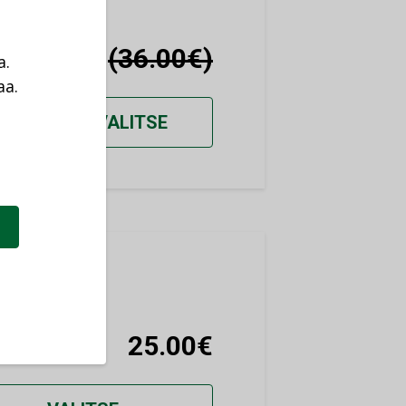
10.00€
(36.00€)
a.
aa.
a
VALITSE
25.00€