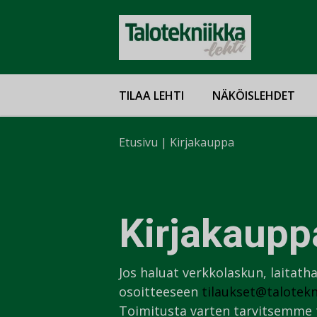
TILAA LEHTI
NÄKÖISLEHDET
Etusivu
|
Kirjakauppa
Kirjakaupp
Jos haluat verkkolaskun, laitath
osoitteeseen
tilaukset@talotekni
Toimitusta varten tarvitsemme t