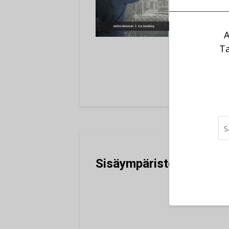
ammat
Lasku
opisk
A
Kirja
Ta
2023
Sisäympäristön terveys-