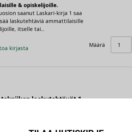
isille & opiskelijoille.
osion saanut Laskari-kirja 1 saa
isää laskutehtäviä ammattilaisille
joille, itselle tai...
Määrä
toa kirjasta
otekniikan laskutehtävät 1
ko Heinonen & Esa Sandberg
nöitä purtavaksi – laskutehtäviä