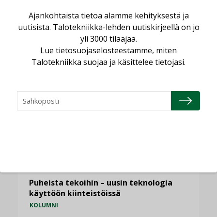
yhdistävät useita teknisiä osaamisalueita
saman katon alle”
Ajankohtaista tietoa alamme kehityksestä ja
AJANKOHTAISTA
uutisista. Talotekniikka-lehden uutiskirjeellä on jo
yli 3000 tilaajaa.
Kaivamattomat menetelmät
Lue
tietosuojaselosteestamme
, miten
vakiinnuttavat asemansa taloyhtiöissä
Talotekniikka suojaa ja käsittelee tietojasi.
,
LEHDEN ARTIKKELIT
TILAAJILLE
KATSO KAIKKI
NÄKÖKULMIA
Puheista tekoihin – uusin teknologia
käyttöön kiinteistöissä
KOLUMNI