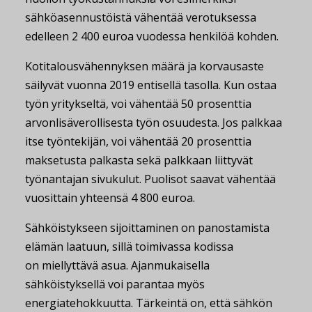
sähköasennustöistä vähentää verotuksessa
edelleen 2 400 euroa vuodessa henkilöä kohden.
Kotitalousvähennyksen määrä ja korvausaste
säilyvät vuonna 2019 entisellä tasolla. Kun ostaa
työn yritykseltä, voi vähentää 50 prosenttia
arvonlisäverollisesta työn osuudesta. Jos palkkaa
itse työntekijän, voi vähentää 20 prosenttia
maksetusta palkasta sekä palkkaan liittyvät
työnantajan sivukulut. Puolisot saavat vähentää
vuosittain yhteensä 4 800 euroa.
Sähköistykseen sijoittaminen on panostamista
elämän laatuun, sillä toimivassa kodissa
on miellyttävä asua. Ajanmukaisella
sähköistyksellä voi parantaa myös
energiatehokkuutta. Tärkeintä on, että sähkön