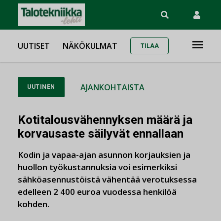
UUTISET
NÄKÖKULMAT
TILAA
AJANKOHTAISTA
UUTINEN
Kotitalousvähennyksen määrä ja
korvausaste säilyvät ennallaan
Kodin ja vapaa-ajan asunnon korjauksien ja
huollon työkustannuksia voi esimerkiksi
sähköasennustöistä vähentää verotuksessa
edelleen 2 400 euroa vuodessa henkilöä
kohden.