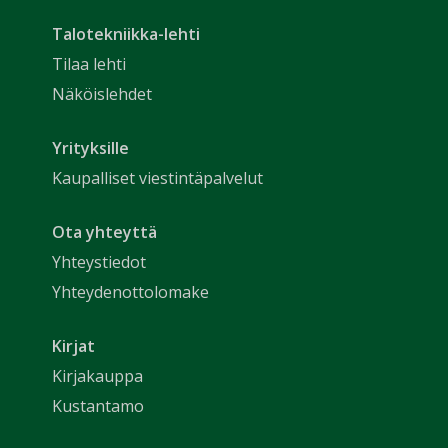
Talotekniikka-lehti
Tilaa lehti
Näköislehdet
Yrityksille
Kaupalliset viestintäpalvelut
Ota yhteyttä
Yhteystiedot
Yhteydenottolomake
Kirjat
Kirjakauppa
Kustantamo