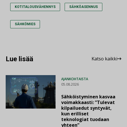
KOTITALOUSVÄHENNYS
SÄHKÖASENNUS
SÄHKÖMIES
Lue lisää
Katso kaikki
AJANKOHTAISTA
05.08.2026
Sähköistyminen kasvaa
voimakkaasti: ”Tulevat
kilpailuedut syntyvät,
kun erilliset
teknologiat tuodaan
yhteen”