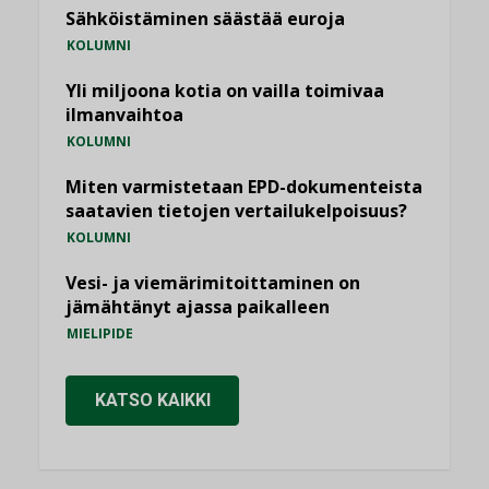
Sähköistäminen säästää euroja
KOLUMNI
Yli miljoona kotia on vailla toimivaa
ilmanvaihtoa
KOLUMNI
Miten varmistetaan EPD-dokumenteista
saatavien tietojen vertailukelpoisuus?
KOLUMNI
Vesi- ja viemärimitoittaminen on
jämähtänyt ajassa paikalleen
MIELIPIDE
KATSO KAIKKI