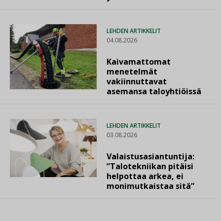
LEHDEN ARTIKKELIT
04.08.2026
Kaivamattomat
menetelmät
vakiinnuttavat
asemansa taloyhtiöissä
LEHDEN ARTIKKELIT
03.08.2026
Valaistusasiantuntija:
”Talotekniikan pitäisi
helpottaa arkea, ei
monimutkaistaa sitä”