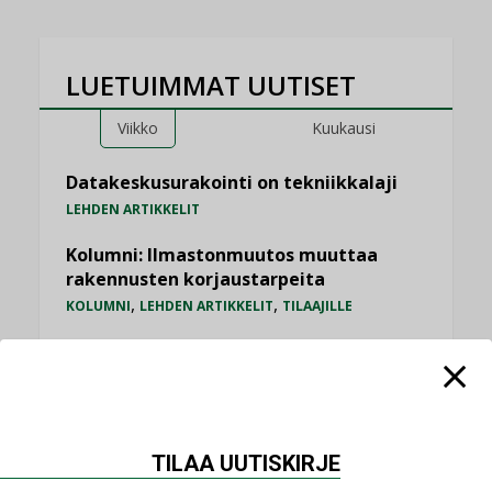
LUETUIMMAT UUTISET
Viikko
Kuukausi
Datakeskusurakointi on tekniikkalaji
LEHDEN ARTIKKELIT
Kolumni: Ilmastonmuutos muuttaa
rakennusten korjaustarpeita
,
,
KOLUMNI
LEHDEN ARTIKKELIT
TILAAJILLE
Bravida sai LVI-urakoita koulujen
perusparannushankkeissa
,
AJANKOHTAISTA
TILAAJILLE
Jarno Hacklin Cervin yrityskaupasta:
TILAA UUTISKIRJE
”Asiakkaat hakevat kumppaneita, jotka