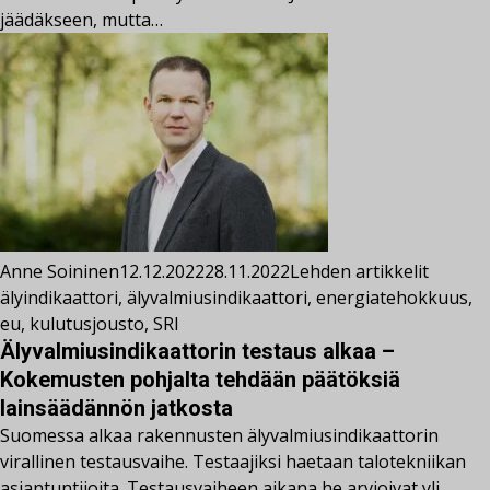
jäädäkseen, mutta…
Anne Soininen
12.12.2022
28.11.2022
Lehden artikkelit
älyindikaattori
,
älyvalmiusindikaattori
,
energiatehokkuus
,
eu
,
kulutusjousto
,
SRI
Älyvalmiusindikaattorin testaus alkaa –
Kokemusten pohjalta tehdään päätöksiä
lainsäädännön jatkosta
Suomessa alkaa rakennusten älyvalmiusindikaattorin
virallinen testausvaihe. Testaajiksi haetaan talotekniikan
asiantuntijoita. Testausvaiheen aikana he arvioivat yli…