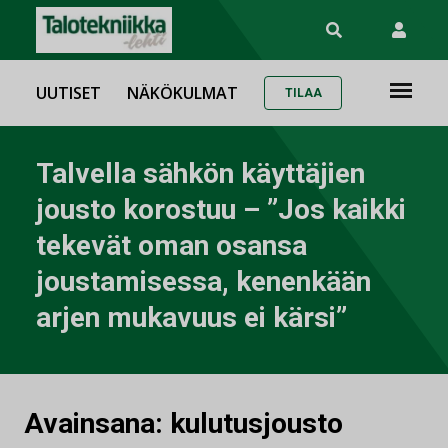
UUTISET
NÄKÖKULMAT
TILAA
Talvella sähkön käyttäjien
jousto korostuu – ”Jos kaikki
tekevät oman osansa
joustamisessa, kenenkään
arjen mukavuus ei kärsi”
Avainsana:
kulutusjousto