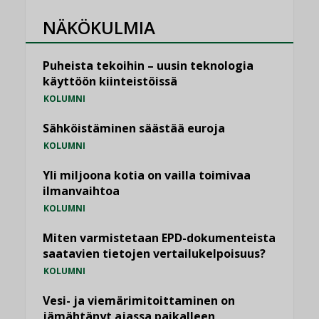
NÄKÖKULMIA
Puheista tekoihin – uusin teknologia
käyttöön kiinteistöissä
KOLUMNI
Sähköistäminen säästää euroja
KOLUMNI
Yli miljoona kotia on vailla toimivaa
ilmanvaihtoa
KOLUMNI
Miten varmistetaan EPD-dokumenteista
saatavien tietojen vertailukelpoisuus?
KOLUMNI
Vesi- ja viemärimitoittaminen on
jämähtänyt ajassa paikalleen