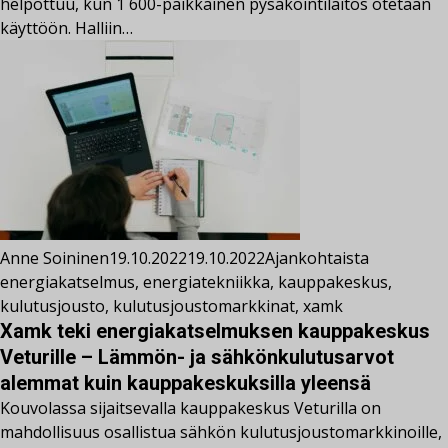
helpottuu, kun 1 600-paikkainen pysäköintilaitos otetaan
käyttöön. Halliin…
Anne Soininen
19.10.2022
19.10.2022
Ajankohtaista
energiakatselmus
,
energiatekniikka
,
kauppakeskus
,
kulutusjousto
,
kulutusjoustomarkkinat
,
xamk
Xamk teki energiakatselmuksen kauppakeskus
Veturille – Lämmön- ja sähkönkulutusarvot
alemmat kuin kauppakeskuksilla yleensä
Kouvolassa sijaitsevalla kauppakeskus Veturilla on
mahdollisuus osallistua sähkön kulutusjoustomarkkinoille,