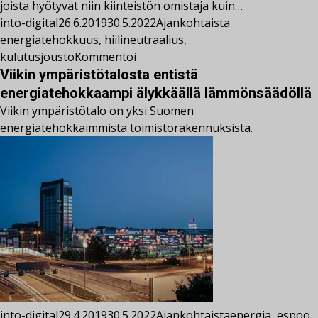
joista hyötyvät niin kiinteistön omistaja kuin…
into-digital
26.6.2019
30.5.2022
Ajankohtaista
energiatehokkuus
,
hiilineutraalius
,
kulutusjousto
Kommentoi
Viikin ympäristötalosta entistä
energiatehokkaampi älykkäällä lämmönsäädöllä
Viikin ympäristötalo on yksi Suomen
energiatehokkaimmista toimistorakennuksista.
into-digital
29.4.2019
30.5.2022
Ajankohtaista
energia
,
espoo
,