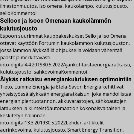
ilmastonmuutos
,
iso omena
,
kaukolämpö
,
kulutusjousto
,
sello
Kommentoi
Selloon ja Isoon Omenaan kaukolämmön
kulutusjousto
Espoon suurimmat kauppakeskukset Sello ja Iso Omena
ottavat käyttöön Fortumin kaukolämmön kulutusjouston,
jossa lämmön älykkäällä ohjauksella voidaan vähentää
päästöjä merkittävästi.
into-digital
4.4.2019
30.5.2022
Ajankohtaista
energiaratkaisu
,
kulutusjousto
,
sähkövoima
Kommentoi
Älykäs ratkaisu energiankulutuksen optimointiin
Tieto, Lumme Energia ja Etelä-Savon Energia kehittivät
yhteistyössä älykkään energiaratkaisun, joka mahdollistaa
energian pientuotannon, akkuvarastojen, sähköautojen
latauksen ja kiinteistöautomaation kokonaisvaltaisen ja
keskitetyn hallinnan.
into-digital
13.3.2019
30.5.2022
Lehden artikkelit
aurinkovoima
,
kulutusjousto
,
Smart Energy Transition
,