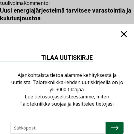
tuulivoima
Kommentoi
Uusi energiajärjestelmä tarvitsee varastointia ja
kulutusjoustoa
Sähkön kulutus ja esimerkiksi tuuli- ja aurinkovoiman
tuotanto vaihtelevat, mutta eri tahtiin.
LUETUIMMAT UUTISET
TILAA UUTISKIRJE
Viikko
Kuukausi
Ajankohtaista tietoa alamme kehityksestä ja
uutisista. Talotekniikka-lehden uutiskirjeellä on jo
Datakeskusurakointi on tekniikkalaji
yli 3000 tilaajaa.
LEHDEN ARTIKKELIT
Lue
tietosuojaselosteestamme
, miten
Talotekniikka suojaa ja käsittelee tietojasi.
Jarno Hacklin Cervin yrityskaupasta:
”Asiakkaat hakevat kumppaneita, jotka
yhdistävät useita teknisiä osaamisalueita
saman katon alle”
AJANKOHTAISTA