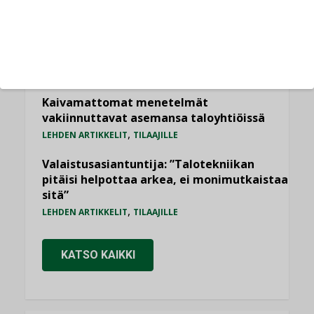
Sähköistyminen kasvaa voimakkaasti:
”Tulevat kilpailuedut syntyvät, kun
erilliset teknologiat tuodaan yhteen”
,
AJANKOHTAISTA
TILAAJILLE
Kaivamattomat menetelmät
vakiinnuttavat asemansa taloyhtiöissä
,
LEHDEN ARTIKKELIT
TILAAJILLE
Valaistusasiantuntija: ”Talotekniikan
pitäisi helpottaa arkea, ei monimutkaistaa
sitä”
,
LEHDEN ARTIKKELIT
TILAAJILLE
KATSO KAIKKI