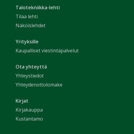
Talotekniikka-lehti
Tilaa lehti
Näköislehdet
Yrityksille
Kaupalliset viestintäpalvelut
Ota yhteyttä
Yhteystiedot
Yhteydenottolomake
Kirjat
Kirjakauppa
Kustantamo