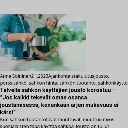
Anne Soininen
2.1.2023
Ajankohtaista
kulutusjousto
,
pörssisähkö
,
sähkön hinta
,
sähkön tuotanto
,
sähkönkäyttö
Talvella sähkön käyttäjien jousto korostuu –
”Jos kaikki tekevät oman osansa
joustamisessa, kenenkään arjen mukavuus ei
kärsi”
Kun sähkön tuotantotavat muuttuvat, muuttuu myös
suomalaisten tapa käyttää sähköä. Jousto on tullut