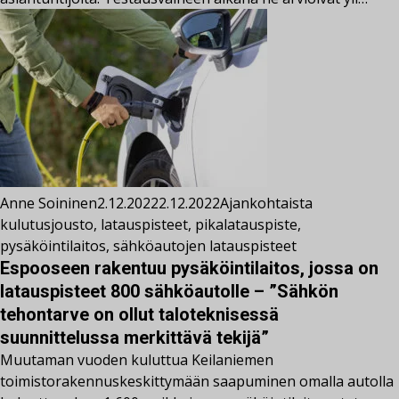
Anne Soininen
2.12.2022
2.12.2022
Ajankohtaista
kulutusjousto
,
latauspisteet
,
pikalatauspiste
,
pysäköintilaitos
,
sähköautojen latauspisteet
Espooseen rakentuu pysäköintilaitos, jossa on
latauspisteet 800 sähköautolle – ”Sähkön
tehontarve on ollut taloteknisessä
suunnittelussa merkittävä tekijä”
Muutaman vuoden kuluttua Keilaniemen
toimistorakennuskeskittymään saapuminen omalla autolla