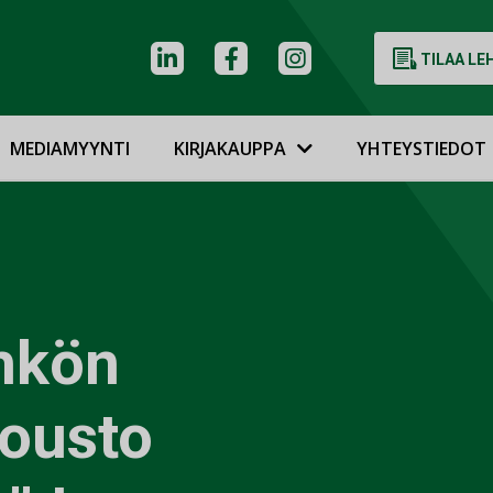
TILAA LE
MEDIAMYYNTI
KIRJAKAUPPA
YHTEYSTIEDOT
ähkön
jousto