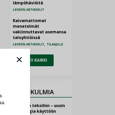
lämpöhäviöitä
LEHDEN ARTIKKELIT
Kaivamattomat
menetelmät
vakiinnuttavat asemansa
taloyhtiöissä
,
LEHDEN ARTIKKELIT
TILAAJILLE
KATSO KAIKKI
NÄKÖKULMIA
a.
aa.
Puheista tekoihin – uusin
a
teknologia käyttöön