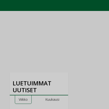
LUETUIMMAT
UUTISET
Viikko
Kuukausi