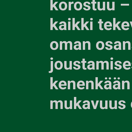
korostuu –
kaikki teke
oman osan
joustamise
kenenkään 
mukavuus e