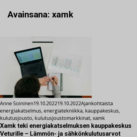
Avainsana:
xamk
Anne Soininen
19.10.2022
19.10.2022
Ajankohtaista
energiakatselmus
,
energiatekniikka
,
kauppakeskus
,
kulutusjousto
,
kulutusjoustomarkkinat
,
xamk
Xamk teki energiakatselmuksen kauppakeskus
Veturille – Lämmön- ja sähkönkulutusarvot