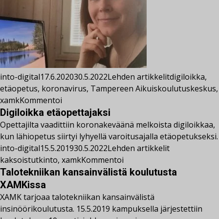
into-digital
17.6.2020
30.5.2022
Lehden artikkelit
digiloikka
,
etäopetus
,
koronavirus
,
Tampereen Aikuiskoulutuskeskus
,
xamk
Kommentoi
Digiloikka etäopettajaksi
Opettajilta vaadittiin koronakeväänä melkoista digiloikkaa,
kun lähiopetus siirtyi lyhyellä varoitusajalla etäopetukseksi.
into-digital
15.5.2019
30.5.2022
Lehden artikkelit
kaksoistutkinto
,
xamk
Kommentoi
Talotekniikan kansainvälistä koulutusta
XAMKissa
XAMK tarjoaa talotekniikan kansainvälistä
insinöörikoulutusta. 15.5.2019 kampuksella järjestettiin