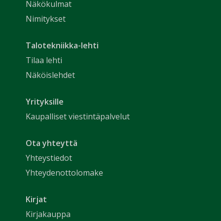
Näkökulmat
Nimitykset
Talotekniikka-lehti
Tilaa lehti
Näköislehdet
Yrityksille
Kaupalliset viestintäpalvelut
Ota yhteyttä
Yhteystiedot
Yhteydenottolomake
Kirjat
Kirjakauppa