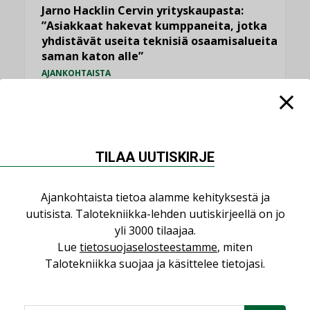
Jarno Hacklin Cervin yrityskaupasta:
”Asiakkaat hakevat kumppaneita, jotka
yhdistävät useita teknisiä osaamisalueita
saman katon alle”
AJANKOHTAISTA
Sähköistyminen kasvaa voimakkaasti:
”Tulevat kilpailuedut syntyvät, kun
erilliset teknologiat tuodaan yhteen”
,
AJANKOHTAISTA
TILAAJILLE
TILAA UUTISKIRJE
Puutteellinen eristys lisää lämpöhäviöitä
LEHDEN ARTIKKELIT
Ajankohtaista tietoa alamme kehityksestä ja
uutisista. Talotekniikka-lehden uutiskirjeellä on jo
Kaivamattomat menetelmät
yli 3000 tilaajaa.
vakiinnuttavat asemansa taloyhtiöissä
Lue
tietosuojaselosteestamme
, miten
,
LEHDEN ARTIKKELIT
TILAAJILLE
Talotekniikka suojaa ja käsittelee tietojasi.
KATSO KAIKKI