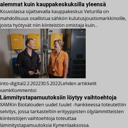
alemmat kuin kauppakeskuksilla yleensä
Kouvolassa sijaitsevalla kauppakeskus Veturilla on
mahdollisuus osallistua sähkön kulutusjoustomarkkinoille,
joista hyötyvät niin kiinteistön omistaja kuin…
into-digital
2.2.2022
30.5.2022
Lehden artikkelit
xamk
Kommentoi
Lämmitystapamuutoksiin löytyy vaihtoehtoja
XAMKin Biotalouden uudet tuulet -hankkeessa toteutettiin
selvitys, jossa tarkasteltiin erityyppisten öljylämmitteisten
kiinteistöjen vaihtoehtoja toteuttaa
lämmitystapamuutoksia Kymenlaaksossa.