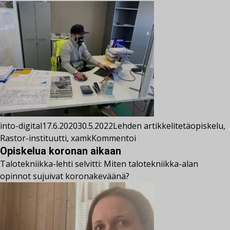
into-digital
17.6.2020
30.5.2022
Lehden artikkelit
etäopiskelu
,
Rastor-instituutti
,
xamk
Kommentoi
Opiskelua koronan aikaan
Talotekniikka-lehti selvitti: Miten talotekniikka-alan
opinnot sujuivat koronakeväänä?