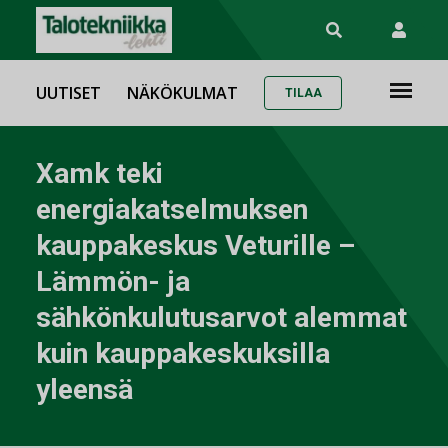
UUTISET
NÄKÖKULMAT
TILAA
Xamk teki
energiakatselmuksen
kauppakeskus Veturille –
Lämmön- ja
sähkönkulutusarvot alemmat
kuin kauppakeskuksilla
yleensä