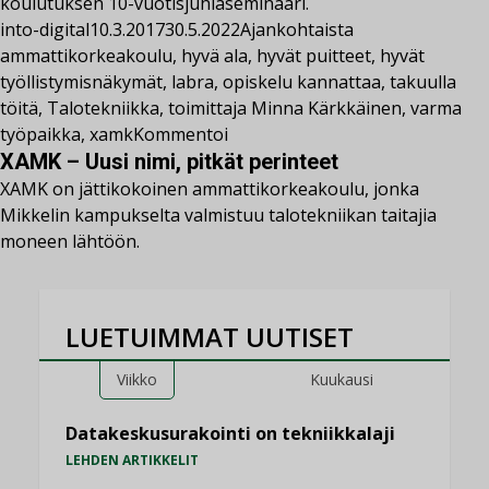
koulutuksen 10-vuotisjuhlaseminaari.
into-digital
10.3.2017
30.5.2022
Ajankohtaista
ammattikorkeakoulu
,
hyvä ala
,
hyvät puitteet
,
hyvät
työllistymisnäkymät
,
labra
,
opiskelu kannattaa
,
takuulla
töitä
,
Talotekniikka
,
toimittaja Minna Kärkkäinen
,
varma
työpaikka
,
xamk
Kommentoi
XAMK – Uusi nimi, pitkät perinteet
XAMK on jättikokoinen ammattikorkeakoulu, jonka
Mikkelin kampukselta valmistuu talotekniikan taitajia
moneen lähtöön.
LUETUIMMAT UUTISET
Viikko
Kuukausi
Datakeskusurakointi on tekniikkalaji
LEHDEN ARTIKKELIT