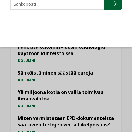
NÄKÖKULMIA
Puheista tekoihin – uusin teknologia
käyttöön kiinteistöissä
KOLUMNI
Sähköistäminen säästää euroja
KOLUMNI
Yli miljoona kotia on vailla toimivaa
ilmanvaihtoa
KOLUMNI
Miten varmistetaan EPD-dokumenteista
saatavien tietojen vertailukelpoisuus?
KOLUMNI