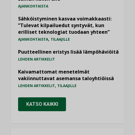
AJANKOHTAISTA
Sähköistyminen kasvaa voimakkaasti:
”Tulevat kilpailuedut syntyvät, kun
erilliset teknologiat tuodaan yhteen”
,
AJANKOHTAISTA
TILAAJILLE
Puutteellinen eristys lisää lämpöhäviöitä
LEHDEN ARTIKKELIT
Kaivamattomat menetelmät
vakiinnuttavat asemansa taloyhtiöissä
,
LEHDEN ARTIKKELIT
TILAAJILLE
KATSO KAIKKI