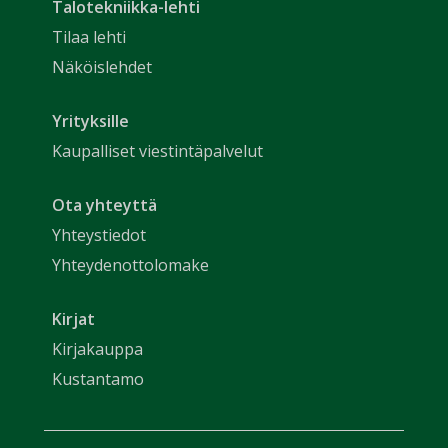
Talotekniikka-lehti
Tilaa lehti
Näköislehdet
Yrityksille
Kaupalliset viestintäpalvelut
Ota yhteyttä
Yhteystiedot
Yhteydenottolomake
Kirjat
Kirjakauppa
Kustantamo