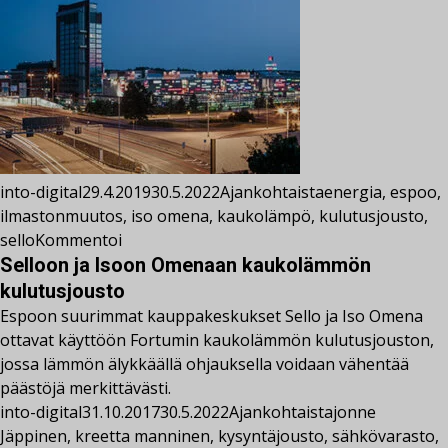
into-digital
29.4.2019
30.5.2022
Ajankohtaista
energia
,
espoo
,
ilmastonmuutos
,
iso omena
,
kaukolämpö
,
kulutusjousto
,
sello
Kommentoi
Selloon ja Isoon Omenaan kaukolämmön
kulutusjousto
Espoon suurimmat kauppakeskukset Sello ja Iso Omena
ottavat käyttöön Fortumin kaukolämmön kulutusjouston,
jossa lämmön älykkäällä ohjauksella voidaan vähentää
päästöjä merkittävästi.
into-digital
31.10.2017
30.5.2022
Ajankohtaista
jonne
Jäppinen
,
kreetta manninen
,
kysyntäjousto
,
sähkövarasto
,