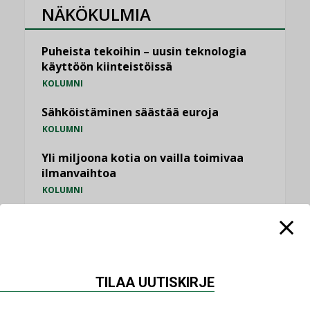
NÄKÖKULMIA
Puheista tekoihin – uusin teknologia
käyttöön kiinteistöissä
KOLUMNI
Sähköistäminen säästää euroja
KOLUMNI
Yli miljoona kotia on vailla toimivaa
ilmanvaihtoa
KOLUMNI
Miten varmistetaan EPD-dokumenteista
saatavien tietojen vertailukelpoisuus?
KOLUMNI
Vesi- ja viemärimitoittaminen on
TILAA UUTISKIRJE
jämähtänyt ajassa paikalleen