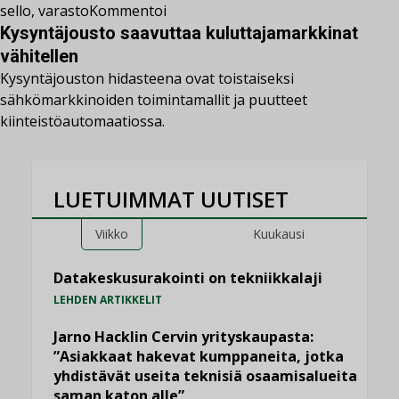
sello
,
varasto
Kommentoi
Kysyntäjousto saavuttaa kuluttajamarkkinat
vähitellen
Kysyntäjouston hidasteena ovat toistaiseksi
sähkömarkkinoiden toimintamallit ja puutteet
kiinteistöautomaatiossa.
LUETUIMMAT UUTISET
Viikko
Kuukausi
Datakeskusurakointi on tekniikkalaji
LEHDEN ARTIKKELIT
Jarno Hacklin Cervin yrityskaupasta:
”Asiakkaat hakevat kumppaneita, jotka
yhdistävät useita teknisiä osaamisalueita
saman katon alle”