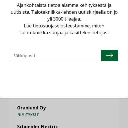
MIELIPIDE
Ajankohtaista tietoa alamme kehityksestä ja
uutisista. Talotekniikka-lehden uutiskirjeellä on jo
KATSO KAIKKI
yli 3000 tilaajaa.
Lue
tietosuojaselosteestamme
, miten
Talotekniikka suojaa ja käsittelee tietojasi.
NIMITYKSET
Consti
NIMITYKSET
Refair
NIMITYKSET
Granlund Oy
NIMITYKSET
Schneider Electric