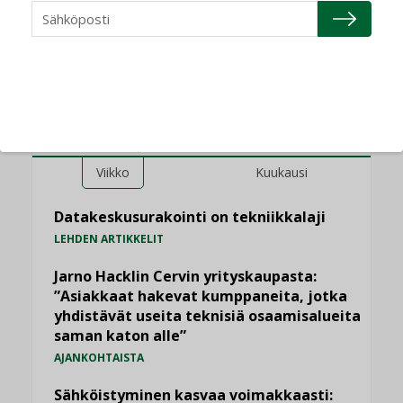
yhteen”
LUETUIMMAT UUTISET
Viikko
Kuukausi
Datakeskusurakointi on tekniikkalaji
LEHDEN ARTIKKELIT
Jarno Hacklin Cervin yrityskaupasta:
”Asiakkaat hakevat kumppaneita, jotka
yhdistävät useita teknisiä osaamisalueita
saman katon alle”
AJANKOHTAISTA
Sähköistyminen kasvaa voimakkaasti: