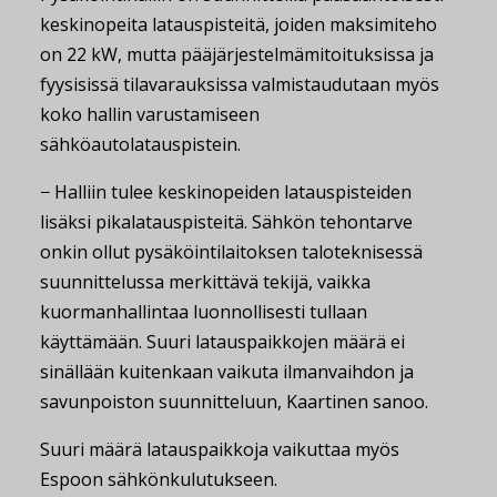
keskinopeita latauspisteitä, joiden maksimiteho
on 22 kW, mutta pääjärjestelmämitoituksissa ja
fyysisissä tilavarauksissa valmistaudutaan myös
koko hallin varustamiseen
sähköautolatauspistein.
− Halliin tulee keskinopeiden latauspisteiden
lisäksi pikalatauspisteitä. Sähkön tehontarve
onkin ollut pysäköintilaitoksen taloteknisessä
suunnittelussa merkittävä tekijä, vaikka
kuormanhallintaa luonnollisesti tullaan
käyttämään. Suuri latauspaikkojen määrä ei
sinällään kuitenkaan vaikuta ilmanvaihdon ja
savunpoiston suunnitteluun, Kaartinen sanoo.
Suuri määrä latauspaikkoja vaikuttaa myös
Espoon sähkönkulutukseen.