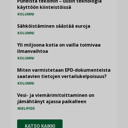
Puheista tekoihin – uusin teknologia
käyttöön kiinteistöissä
KOLUMNI
Sähköistäminen säästää euroja
KOLUMNI
Yli miljoona kotia on vailla toimivaa
ilmanvaihtoa
KOLUMNI
Miten varmistetaan EPD-dokumenteista
saatavien tietojen vertailukelpoisuus?
KOLUMNI
Vesi- ja viemärimitoittaminen on
jämähtänyt ajassa paikalleen
MIELIPIDE
KATSO KAIKKI