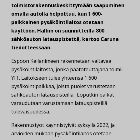
toimistorakennuskeskittymään saapuminen
omalla autolla helpottuu, kun 1 600-
paikkainen pysäköintilaitos otetaan
käyttöön. Halliin on suunnitteilla 800
sähköauton latauspistettä, kertoo Caruna
tiedotteessaan.
Espoon Keilanimeen rakennetaan valtavaa
pysäköintilaitosta, jonka päätoteuttajana toimii
YIT. Laitokseen tulee yhteensä 1 600
pysäköintipaikkaa, joista puolet varustetaan
sähköauton latauspisteillä. Loputkin paikat
varaudutaan varustamaan latauspisteillä
tulevaisuudessa.
Rakennustyöt käynnistyivät syksyllä 2022, ja
arvioiden mukaan pysäköintilaitos otetaan