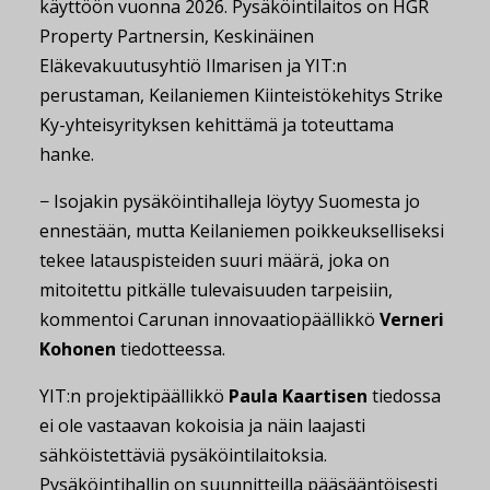
käyttöön vuonna 2026. Pysäköintilaitos on HGR
Property Partnersin, Keskinäinen
Eläkevakuutusyhtiö Ilmarisen ja YIT:n
perustaman, Keilaniemen Kiinteistökehitys Strike
Ky-yhteisyrityksen kehittämä ja toteuttama
hanke.
− Isojakin pysäköintihalleja löytyy Suomesta jo
ennestään, mutta Keilaniemen poikkeukselliseksi
tekee latauspisteiden suuri määrä, joka on
mitoitettu pitkälle tulevaisuuden tarpeisiin,
kommentoi Carunan innovaatiopäällikkö
Verneri
Kohonen
tiedotteessa.
YIT:n projektipäällikkö
Paula Kaartisen
tiedossa
ei ole vastaavan kokoisia ja näin laajasti
sähköistettäviä pysäköintilaitoksia.
Pysäköintihallin on suunnitteilla pääsääntöisesti