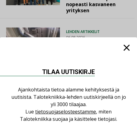
nopeasti kasvaneen
yrityksen
LEHDEN ARTIKKELIT
06.08.2026
Puutteellinen eristys
lisää lämpöhäviöitä
TILAA UUTISKIRJE
AJANKOHTAISTA
Ajankohtaista tietoa alamme kehityksestä ja
05.08.2026
uutisista. Talotekniikka-lehden uutiskirjeellä on jo
yli 3000 tilaajaa.
Sähköistyminen kasvaa
Lue
tietosuojaselosteestamme
, miten
voimakkaasti: ”Tulevat
Talotekniikka suojaa ja käsittelee tietojasi.
kilpailuedut syntyvät,
kun erilliset
teknologiat tuodaan