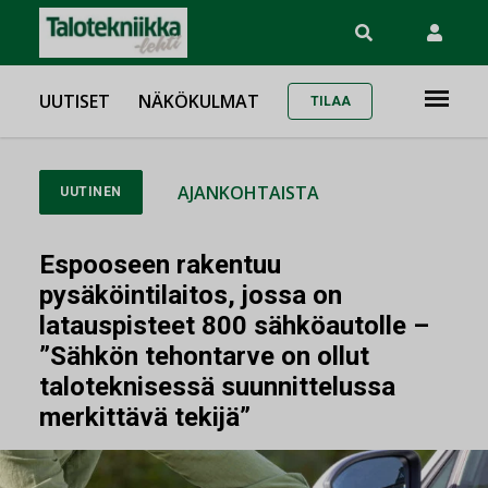
UUTISET
NÄKÖKULMAT
TILAA
AJANKOHTAISTA
UUTINEN
Espooseen rakentuu
pysäköintilaitos, jossa on
latauspisteet 800 sähköautolle –
”Sähkön tehontarve on ollut
taloteknisessä suunnittelussa
merkittävä tekijä”