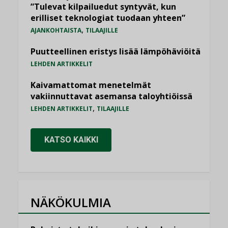
”Tulevat kilpailuedut syntyvät, kun
erilliset teknologiat tuodaan yhteen”
,
AJANKOHTAISTA
TILAAJILLE
Puutteellinen eristys lisää lämpöhäviöitä
LEHDEN ARTIKKELIT
Kaivamattomat menetelmät
vakiinnuttavat asemansa taloyhtiöissä
,
LEHDEN ARTIKKELIT
TILAAJILLE
KATSO KAIKKI
NÄKÖKULMIA