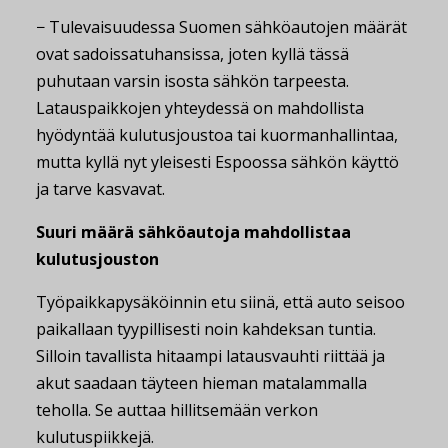
− Tulevaisuudessa Suomen sähköautojen määrät
ovat sadoissatuhansissa, joten kyllä tässä
puhutaan varsin isosta sähkön tarpeesta.
Latauspaikkojen yhteydessä on mahdollista
hyödyntää kulutusjoustoa tai kuormanhallintaa,
mutta kyllä nyt yleisesti Espoossa sähkön käyttö
ja tarve kasvavat.
Suuri määrä sähköautoja mahdollistaa
kulutusjouston
Työpaikkapysäköinnin etu siinä, että auto seisoo
paikallaan tyypillisesti noin kahdeksan tuntia.
Silloin tavallista hitaampi latausvauhti riittää ja
akut saadaan täyteen hieman matalammalla
teholla. Se auttaa hillitsemään verkon
kulutuspiikkejä.