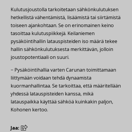
Kulutusjoustolla tarkoitetaan sähkönkulutuksen
hetkellistä vähentämistä, lisäämistä tai siirtämistä
toiseen ajankohtaan. Se on erinomainen keino
tasoittaa kulutuspiikkejä. Keilaniemen
pysäköintihallin latauspisteiden iso määrä tekee
hallin sähkönkulutuksesta merkittävän, jolloin
joustopotentiaali on suuri.
− Pysäköintihallia varten Carunan toimittamaan
liittymään voidaan tehdä dynaamista
kuormanhallintaa. Se tarkoittaa, että määritellään
yhdessä latauspisteiden kanssa, mikä
latauspaikka käyttää sähköä kuinkakin paljon,
Kohonen kertoo.
Jaa: