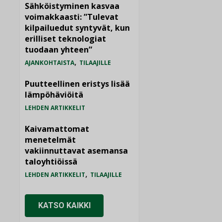
Sähköistyminen kasvaa
voimakkaasti: ”Tulevat
kilpailuedut syntyvät, kun
erilliset teknologiat
tuodaan yhteen”
,
AJANKOHTAISTA
TILAAJILLE
Puutteellinen eristys lisää
lämpöhäviöitä
LEHDEN ARTIKKELIT
Kaivamattomat
menetelmät
vakiinnuttavat asemansa
taloyhtiöissä
,
LEHDEN ARTIKKELIT
TILAAJILLE
KATSO KAIKKI