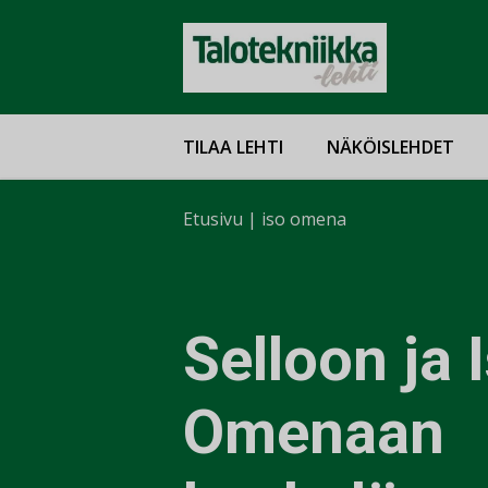
TILAA LEHTI
NÄKÖISLEHDET
Etusivu
|
iso omena
Selloon ja 
Omenaan