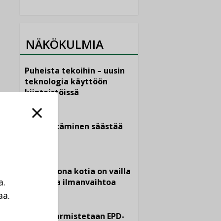
NÄKÖKULMIA
Puheista tekoihin – uusin
teknologia käyttöön
kiinteistöissä
KOLUMNI
Sähköistäminen säästää
euroja
KOLUMNI
Yli miljoona kotia on vailla
a.
toimivaa ilmanvaihtoa
aa.
KOLUMNI
a
Miten varmistetaan EPD-