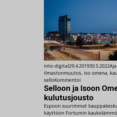
into-digital
29.4.2019
30.5.2022
Aja
ilmastonmuutos
,
iso omena
,
ka
sello
Kommentoi
Selloon ja Isoon O
kulutusjousto
Espoon suurimmat kauppakeskuk
käyttöön Fortumin kaukolämmön