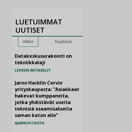
LUETUIMMAT
UUTISET
Viikko
Kuukausi
Datakeskusurakointi on
tekniikkalaji
LEHDEN ARTIKKELIT
Jarno Hacklin Cervin
yrityskaupasta: ”Asiakkaat
hakevat kumppaneita,
jotka yhdistävät useita
teknisiä osaamisalueita
saman katon alle”
AJANKOHTAISTA