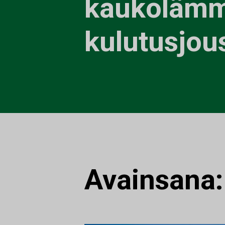
kaukoläm
kulutusjou
Avainsana