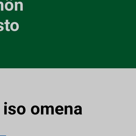
mön
sto
:
iso omena