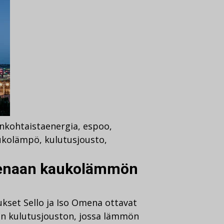
nkohtaista
energia
,
espoo
,
ukolämpö
,
kulutusjousto
,
menaan kaukolämmön
set Sello ja Iso Omena ottavat
 kulutusjouston, jossa lämmön