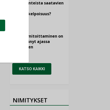
dokumenteista saatavien
tietojen
vertailukelpoisuus?
KOLUMNI
Vesi- ja
viemärimitoittaminen on
jämähtänyt ajassa
paikalleen
MIELIPIDE
KATSO KAIKKI
NIMITYKSET