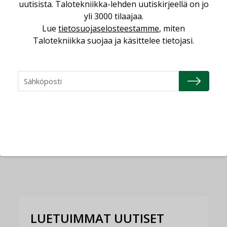
uutisista. Talotekniikka-lehden uutiskirjeellä on jo
lisää lämpöhäviöitä
yli 3000 tilaajaa.
Lue
tietosuojaselosteestamme
, miten
Talotekniikka suojaa ja käsittelee tietojasi.
AJANKOHTAISTA
05.08.2026
Sähköistyminen kasvaa
voimakkaasti: ”Tulevat
kilpailuedut syntyvät,
kun erilliset
teknologiat tuodaan
yhteen”
LUETUIMMAT UUTISET