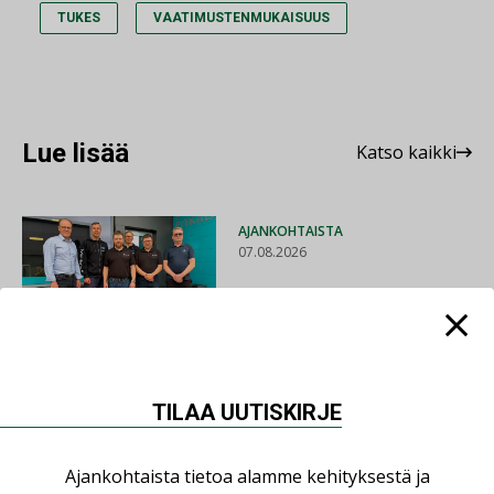
TUKES
VAATIMUSTENMUKAISUUS
Lue lisää
Katso kaikki
AJANKOHTAISTA
07.08.2026
LVI-Pitkälä Group osti
nopeasti kasvaneen
yrityksen
TILAA UUTISKIRJE
LEHDEN ARTIKKELIT
06.08.2026
Ajankohtaista tietoa alamme kehityksestä ja
Puutteellinen eristys