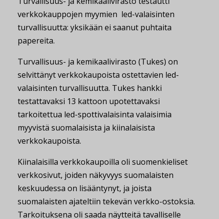
Turvallisuus- ja kemikaalivirasto testautti
verkkokauppojen myymien led-valaisinten
turvallisuutta: yksikään ei saanut puhtaita
papereita.
Turvallisuus- ja kemikaalivirasto (Tukes) on
selvittänyt verkkokaupoista ostettavien led-
valaisinten turvallisuutta. Tukes hankki
testattavaksi 13 kattoon upotettavaksi
tarkoitettua led-spottivalaisinta valaisimia
myyvistä suomalaisista ja kiinalaisista
verkkokaupoista.
Kiinalaisilla verkkokaupoilla oli suomenkieliset
verkkosivut, joiden näkyvyys suomalaisten
keskuudessa on lisääntynyt, ja joista
suomalaisten ajateltiin tekevän verkko-ostoksia.
Tarkoituksena oli saada näytteitä tavalliselle