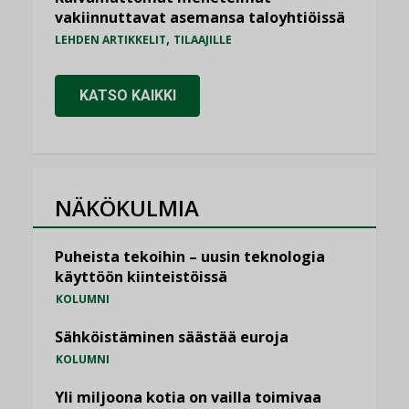
vakiinnuttavat asemansa taloyhtiöissä
,
LEHDEN ARTIKKELIT
TILAAJILLE
KATSO KAIKKI
NÄKÖKULMIA
Puheista tekoihin – uusin teknologia
käyttöön kiinteistöissä
KOLUMNI
Sähköistäminen säästää euroja
KOLUMNI
Yli miljoona kotia on vailla toimivaa