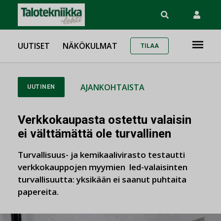
UUTISET
NÄKÖKULMAT
TILAA
AJANKOHTAISTA
UUTINEN
Verkkokaupasta ostettu valaisin
ei välttämättä ole turvallinen
Turvallisuus- ja kemikaalivirasto testautti
verkkokauppojen myymien led-valaisinten
turvallisuutta: yksikään ei saanut puhtaita
papereita.