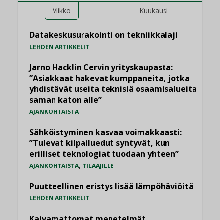
Viikko
Kuukausi
Datakeskusurakointi on tekniikkalaji
LEHDEN ARTIKKELIT
Jarno Hacklin Cervin yrityskaupasta:
”Asiakkaat hakevat kumppaneita, jotka
yhdistävät useita teknisiä osaamisalueita
saman katon alle”
AJANKOHTAISTA
Sähköistyminen kasvaa voimakkaasti:
”Tulevat kilpailuedut syntyvät, kun
erilliset teknologiat tuodaan yhteen”
,
AJANKOHTAISTA
TILAAJILLE
Puutteellinen eristys lisää lämpöhäviöitä
LEHDEN ARTIKKELIT
Kaivamattomat menetelmät