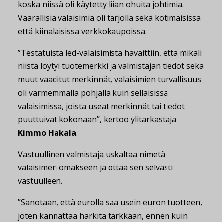
koska niissä oli käytetty liian ohuita johtimia.
Vaarallisia valaisimia oli tarjolla sekä kotimaisissa
että kiinalaisissa verkkokaupoissa.
”Testatuista led-valaisimista havaittiin, että mikäli
niistä löytyi tuotemerkki ja valmistajan tiedot sekä
muut vaaditut merkinnät, valaisimien turvallisuus
oli varmemmalla pohjalla kuin sellaisissa
valaisimissa, joista useat merkinnät tai tiedot
puuttuivat kokonaan”, kertoo ylitarkastaja
Kimmo Hakala
.
Vastuullinen valmistaja uskaltaa nimetä
valaisimen omakseen ja ottaa sen selvästi
vastuulleen.
”Sanotaan, että eurolla saa usein euron tuotteen,
joten kannattaa harkita tarkkaan, ennen kuin