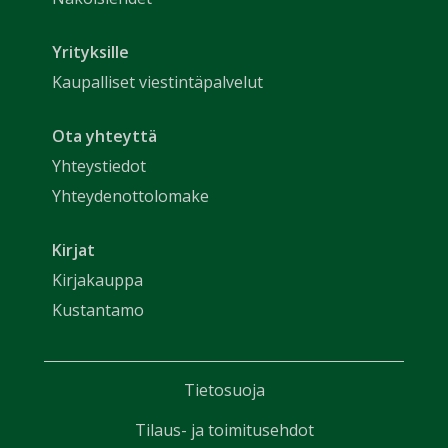
Yrityksille
Kaupalliset viestintäpalvelut
Ota yhteyttä
Yhteystiedot
Yhteydenottolomake
Kirjat
Kirjakauppa
Kustantamo
Tietosuoja
Tilaus- ja toimitusehdot