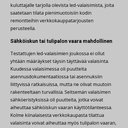
kuluttajalle tarjolla olevista led-valaisimista, joita
saatetaan tilata pienimuotoisiin kodin
remontteihin verkkokauppatarjousten
perusteella.
Sähköiskun tai tulipalon vaara mahdollinen
Testattujen led-valaisimien joukossa ei ollut
yhtään määräykset täysin täyttävää valaisinta.
Kuudessa valaisimessa oli puutteita
asennusdokumentaatiossa tai asennuksiin
liittyvissä ratkaisuissa, mutta ne olivat muutoin
rakenteeltaan turvallisia. Seitsemän valaisimen
sähköeristyksissä oli puutteita, jotka voivat
aiheuttaa sähköiskun vaaran käyttötilanteessa.
Kolme kiinalaisesta verkkokaupasta tilattua
valaisinta voivat aiheuttaa myös tulipalon vaaran,