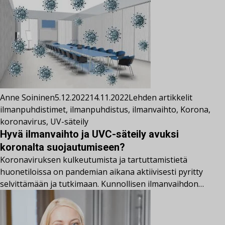
Anne Soininen
5.12.2022
14.11.2022
Lehden artikkelit
ilmanpuhdistimet
,
ilmanpuhdistus
,
ilmanvaihto
,
Korona
,
koronavirus
,
UV-säteily
Hyvä ilmanvaihto ja UVC-säteily avuksi
koronalta suojautumiseen?
Koronaviruksen kulkeutumista ja tartuttamistietä
huonetiloissa on pandemian aikana aktiivisesti pyritty
selvittämään ja tutkimaan. Kunnollisen ilmanvaihdon…