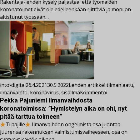
Rakentaja-lehden kysely paljastaa, että työmaiden
koronatoimet eivät ole edelleenkään riittäviä ja moni on
altistunut työssään…
into-digital
26.4.2021
30.5.2022
Lehden artikkelit
ilmanlaatu
,
ilmanvaihto
,
koronavirus
,
sisäilma
Kommentoi
Pekka Pajuniemi ilmanvaihdosta
koronatoimissa: ”Hymistelyn aika on ohi, nyt
pitää tarttua toimeen”
Tilaajille
Ilmanvaihdon ongelmista osa juontaa
juurensa rakennuksen valmistumisvaiheeseen, osa on
syntynyt käytön aikana.