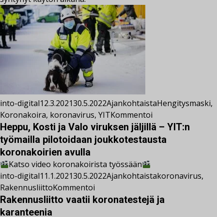
into-digital
12.3.2021
30.5.2022
Ajankohtaista
Hengitysmaski
,
Koronakoira
,
koronavirus
,
YIT
Kommentoi
Heppu, Kosti ja Valo viruksen jäljillä – YIT:n
työmailla pilotoidaan joukkotestausta
koronakoirien avulla
Katso video koronakoirista työssään
into-digital
11.1.2021
30.5.2022
Ajankohtaista
koronavirus
,
Rakennusliitto
Kommentoi
Rakennusliitto vaatii koronatestejä ja
karanteenia