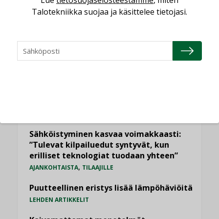
Lue
tietosuojaselosteestamme
, miten
Talotekniikka suojaa ja käsittelee tietojasi.
Viikko
Kuukausi
Datakeskusurakointi on tekniikkalaji
LEHDEN ARTIKKELIT
Jarno Hacklin Cervin yrityskaupasta:
”Asiakkaat hakevat kumppaneita, jotka
yhdistävät useita teknisiä osaamisalueita
saman katon alle”
AJANKOHTAISTA
Sähköistyminen kasvaa voimakkaasti:
”Tulevat kilpailuedut syntyvät, kun
erilliset teknologiat tuodaan yhteen”
,
AJANKOHTAISTA
TILAAJILLE
Puutteellinen eristys lisää lämpöhäviöitä
LEHDEN ARTIKKELIT