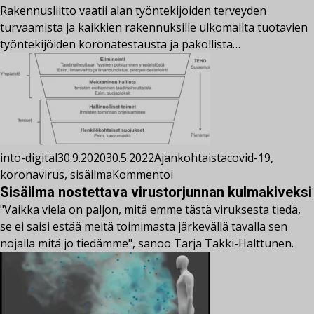
Rakennusliitto vaatii alan työntekijöiden terveyden
turvaamista ja kaikkien rakennuksille ulkomailta tuotavien
työntekijöiden koronatestausta ja pakollista…
into-digital
30.9.2020
30.5.2022
Ajankohtaista
covid-19
,
koronavirus
,
sisäilma
Kommentoi
Sisäilma nostettava virustorjunnan kulmakiveksi
"Vaikka vielä on paljon, mitä emme tästä viruksesta tiedä,
se ei saisi estää meitä toimimasta järkevällä tavalla sen
nojalla mitä jo tiedämme", sanoo Tarja Takki-Halttunen.