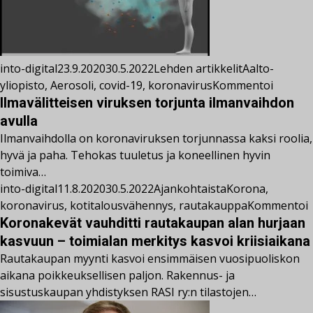
into-digital
23.9.2020
30.5.2022
Lehden artikkelit
Aalto-
yliopisto
,
Aerosoli
,
covid-19
,
koronavirus
Kommentoi
Ilmavälitteisen viruksen torjunta ilmanvaihdon
avulla
Ilmanvaihdolla on koronaviruksen torjunnassa kaksi roolia,
hyvä ja paha. Tehokas tuuletus ja koneellinen hyvin
toimiva…
into-digital
11.8.2020
30.5.2022
Ajankohtaista
Korona
,
koronavirus
,
kotitalousvähennys
,
rautakauppa
Kommentoi
Koronakevät vauhditti rautakaupan alan hurjaan
kasvuun – toimialan merkitys kasvoi kriisiaikana
Rautakaupan myynti kasvoi ensimmäisen vuosipuoliskon
aikana poikkeuksellisen paljon. Rakennus- ja
sisustuskaupan yhdistyksen RASI ry:n tilastojen…