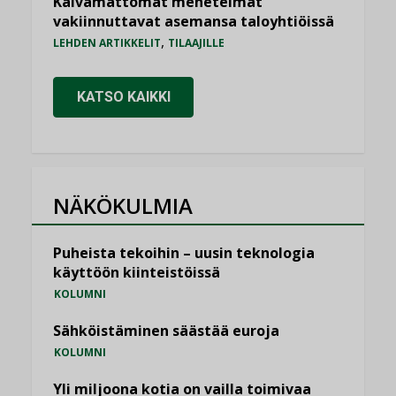
Kaivamattomat menetelmät
vakiinnuttavat asemansa taloyhtiöissä
,
LEHDEN ARTIKKELIT
TILAAJILLE
KATSO KAIKKI
NÄKÖKULMIA
Puheista tekoihin – uusin teknologia
käyttöön kiinteistöissä
KOLUMNI
Sähköistäminen säästää euroja
KOLUMNI
Yli miljoona kotia on vailla toimivaa