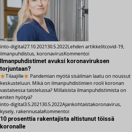
into-digital
27.10.2021
30.5.2022
Lehden artikkelit
covid-19
,
ilmanpuhdistus
,
koronavirus
Kommentoi
Ilmanpuhdistimet avuksi koronaviruksen
torjuntaan?
Tilaajille
Pandemian myötä sisäilman laatu on noussut
keskusteluun. Mikä on ilmanpuhdistimien rooli koronan
vastaisessa taistelussa? Millaisista ilmanpuhdistimista on
eniten hyötyä?
into-digital
3.5.2021
30.5.2022
Ajankohtaista
koronavirus
,
kysely
,
rakennusala
Kommentoi
10 prosenttia rakentajista altistunut töissä
koronalle