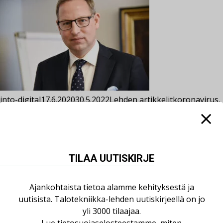
into-digital
17.6.2020
30.5.2022
Lehden artikkelit
koronavirus
,
rakennusteollisuus
,
Rakennusteollisuus RT
Kommentoi
Rakentamisen näkymät heikot, elvytyksellä iso
merkitys selviämiselle
**TIlaajille** Nopeilla ja viisaasti valituilla elvytystoimilla
TILAA UUTISKIRJE
voidaan kriisin vaikutuksia kuitenkin vaimentaa ja samalla
nopeuttaa talouden elpymistä kriisin jälkeen.
Ajankohtaista tietoa alamme kehityksestä ja
uutisista. Talotekniikka-lehden uutiskirjeellä on jo
yli 3000 tilaajaa.
LUETUIMMAT UUTISET