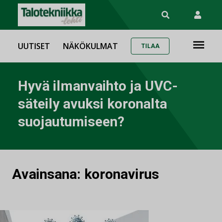
UUTISET
NÄKÖKULMAT
TILAA
Hyvä ilmanvaihto ja UVC-
säteily avuksi koronalta
suojautumiseen?
Avainsana:
koronavirus