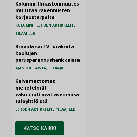
Kolumni: Ilmastonmuutos
muuttaa rakennusten
korjaustarpeita
,
,
KOLUMNI
LEHDEN ARTIKKELIT
TILAAJILLE
Bravida sai LVI-urakoita
koulujen
perusparannushankkeissa
,
AJANKOHTAISTA
TILAAJILLE
Kaivamattomat
menetelmät
vakiinnuttavat asemansa
taloyhtiöissä
,
LEHDEN ARTIKKELIT
TILAAJILLE
KATSO KAIKKI