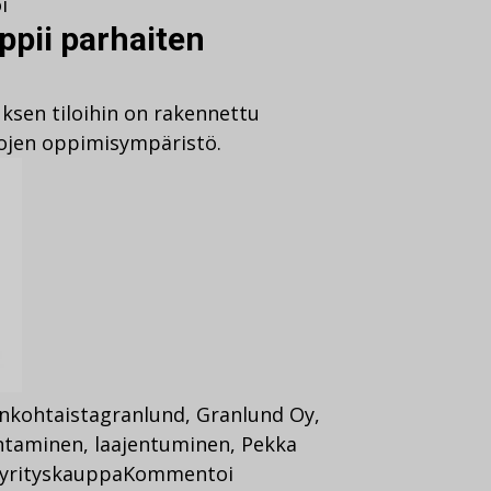
i
pii parhaiten
sen tiloihin on rakennettu
tojen oppimisympäristö.
nkohtaista
granlund
,
Granlund Oy
,
ntaminen
,
laajentuminen
,
Pekka
yrityskauppa
Kommentoi