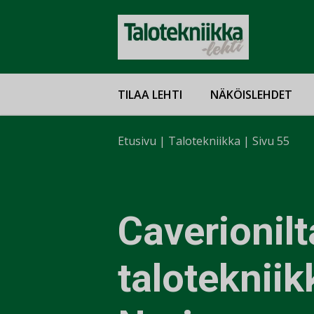
TILAA LEHTI
NÄKÖISLEHDET
Etusivu
|
Talotekniikka
|
Sivu 55
Caverionilt
talotekniik