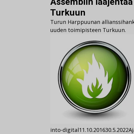
Assemblin laajentaa
Turkuun
Turun Harppuunan allianssihank
uuden toimipisteen Turkuun.
into-digital
11.10.2016
30.5.2022
A