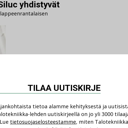
iluc yhdistyvät
lappeenrantalaisen
TILAA UUTISKIRJE
Projektit
allianssi
,
allianssimalli
,
utkiremontti
,
linjasaneeraus
,
mmentoi
jankohtaista tietoa alamme kehityksestä ja uutisist
 putkiremontti
lotekniikka-lehden uutiskirjeellä on jo yli 3000 tilaaj
Lue
tietosuojaselosteestamme
, miten Talotekniikk