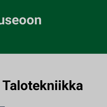
museoon
:
Talotekniikka