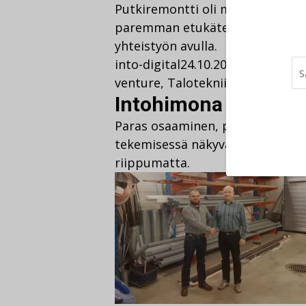
Putkiremontti oli mahdollista t
paremman etukäteissuunnittelu
yhteistyön avulla.
into-digital
24.10.2016
30.5.2022
A
venture
,
Talotekniikka
Komment
Intohimona talotekn
Paras osaaminen, puhtaat raaka
tekemisessä näkyvät menestyvien
riippumatta.