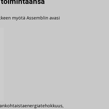
 toimintaansa
keen myötä Assemblin avasi
jankohtaista
energiatehokkuus
,