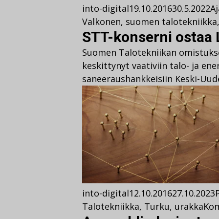
into-digital
19.10.2016
30.5.2022
A
Valkonen
,
suomen talotekniikka
STT-konserni ostaa 
Suomen Talotekniikan omistukse
keskittynyt vaativiin talo- ja ene
saneeraushankkeisiin Keski-Uude
into-digital
12.10.2016
27.10.2023
Talotekniikka
,
Turku
,
urakka
Ko