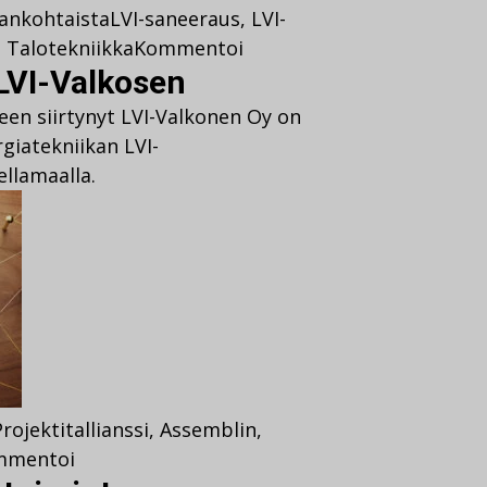
jankohtaista
LVI-saneeraus
,
LVI-
,
Talotekniikka
Kommentoi
LVI-Valkosen
en siirtynyt LVI-Valkonen Oy on
rgiatekniikan LVI-
llamaalla.
Projektit
allianssi
,
Assemblin
,
mmentoi