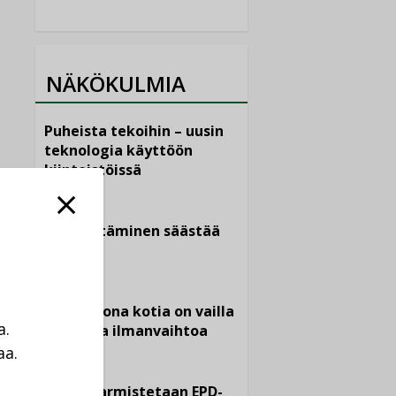
NÄKÖKULMIA
Puheista tekoihin – uusin
teknologia käyttöön
kiinteistöissä
KOLUMNI
Sähköistäminen säästää
euroja
KOLUMNI
Yli miljoona kotia on vailla
a.
toimivaa ilmanvaihtoa
aa.
KOLUMNI
a
Miten varmistetaan EPD-