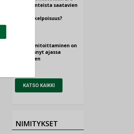
dokumenteista saatavien
tietojen
vertailukelpoisuus?
KOLUMNI
Vesi- ja
viemärimitoittaminen on
jämähtänyt ajassa
paikalleen
MIELIPIDE
KATSO KAIKKI
NIMITYKSET