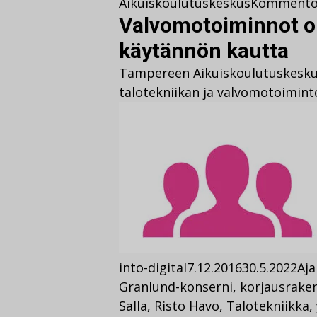
Aikuiskoulutuskeskus
Kommento
Valvomotoiminnot op
käytännön kautta
Tampereen Aikuiskoulutuskeskuk
talotekniikan ja valvomotoimin
into-digital
7.12.2016
30.5.2022
Aja
Granlund-konserni
,
korjausrake
Salla
,
Risto Havo
,
Talotekniikka
,