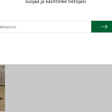
suojaa ja käsittelee tietojasi.
ehdä ennätysvauhdissa entistä
n ja kumppanien välisen
jankohtaista
Italia
,
LU-VE
,
Lucky
oi
iikka
-aineet ja tinkimättömyys omassa
 yritysten taustalla – toimialasta