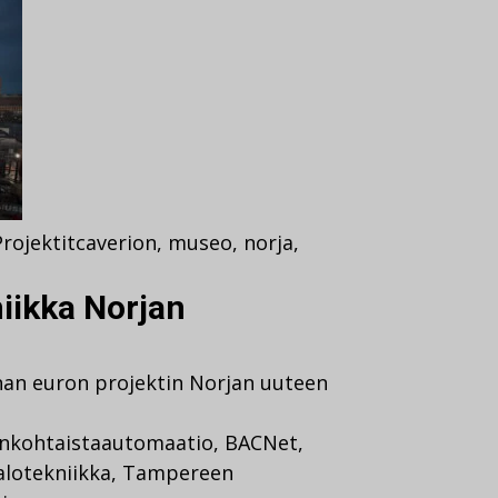
Projektit
caverion
,
museo
,
norja
,
niikka Norjan
onan euron projektin Norjan uuteen
nkohtaista
automaatio
,
BACNet
,
alotekniikka
,
Tampereen