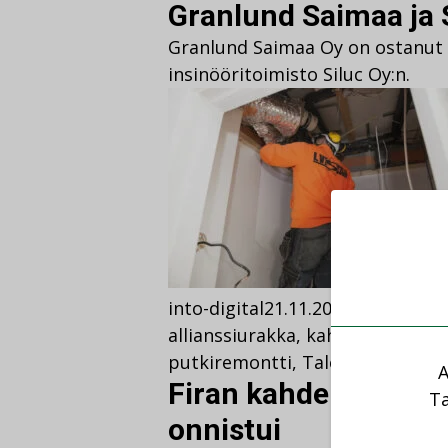
Granlund Saimaa ja S
Granlund Saimaa Oy on ostanut 
insinööritoimisto Siluc Oy:n.
into-digital
21.11.2016
27.10.2023
allianssiurakka
,
kahden viikon p
putkiremontti
,
Talotekniikka
Ko
A
Firan kahden viikon
Ta
onnistui