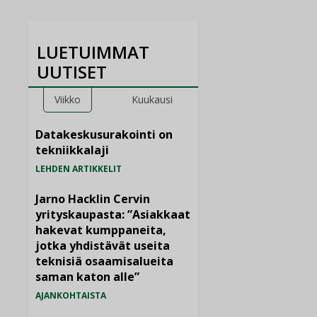
LUETUIMMAT
UUTISET
Viikko
Kuukausi
Datakeskusurakointi on
tekniikkalaji
LEHDEN ARTIKKELIT
Jarno Hacklin Cervin
yrityskaupasta: ”Asiakkaat
hakevat kumppaneita,
jotka yhdistävät useita
teknisiä osaamisalueita
saman katon alle”
AJANKOHTAISTA