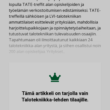
lopulla TATE-treffit alan opiskelijoiden ja
työelämän verkostoitumisen edistämiseksi. TATE-
treffeillä sähköisen ja LVI-talotekniikan
ammattilaiset esittelevät yrityksiään, mahdollisia
harjoittelupaikkojaan ja opinnäytetyöaiheitaan, ja
tutustuvat talotekniikan tulevaisuuden osaajiin.
Tapahtumaan oli ilmoittautunut kaikkiaan 24
talotekniikka-alan yritystä, ja siihen osallistui noin
200 alan opiskelijaa. Yritykset...
Tämä artikkeli on tarjolla vain
Talotekniikka-lehden tilaajille.