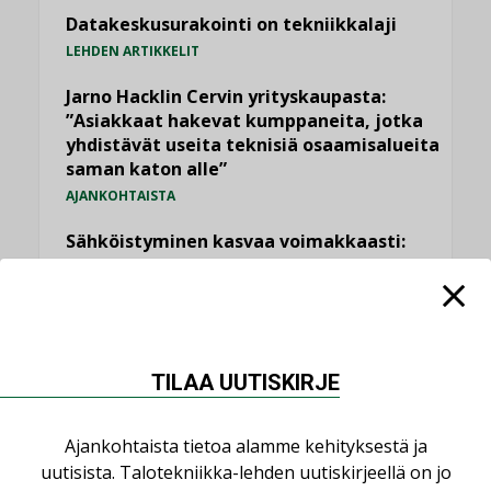
Datakeskusurakointi on tekniikkalaji
LEHDEN ARTIKKELIT
Jarno Hacklin Cervin yrityskaupasta:
”Asiakkaat hakevat kumppaneita, jotka
yhdistävät useita teknisiä osaamisalueita
saman katon alle”
AJANKOHTAISTA
Sähköistyminen kasvaa voimakkaasti:
”Tulevat kilpailuedut syntyvät, kun
erilliset teknologiat tuodaan yhteen”
,
AJANKOHTAISTA
TILAAJILLE
Puutteellinen eristys lisää lämpöhäviöitä
TILAA UUTISKIRJE
LEHDEN ARTIKKELIT
Kaivamattomat menetelmät
Ajankohtaista tietoa alamme kehityksestä ja
vakiinnuttavat asemansa taloyhtiöissä
uutisista. Talotekniikka-lehden uutiskirjeellä on jo
,
LEHDEN ARTIKKELIT
TILAAJILLE