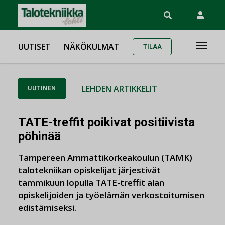
UUTISET
NÄKÖKULMAT
TILAA
LEHDEN ARTIKKELIT
UUTINEN
TATE-treffit poikivat positiivista
pöhinää
Tampereen Ammattikorkeakoulun (TAMK)
talotekniikan opiskelijat järjestivät
tammikuun lopulla TATE-treffit alan
opiskelijoiden ja työelämän verkostoitumisen
edistämiseksi.