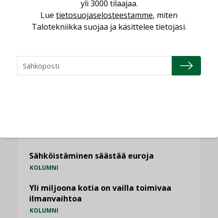
yli 3000 tilaajaa.
Lue
tietosuojaselosteestamme
, miten
Talotekniikka suojaa ja käsittelee tietojasi.
KATSO KAIKKI
NÄKÖKULMIA
Puheista tekoihin – uusin teknologia
käyttöön kiinteistöissä
KOLUMNI
Sähköistäminen säästää euroja
KOLUMNI
Yli miljoona kotia on vailla toimivaa
ilmanvaihtoa
KOLUMNI