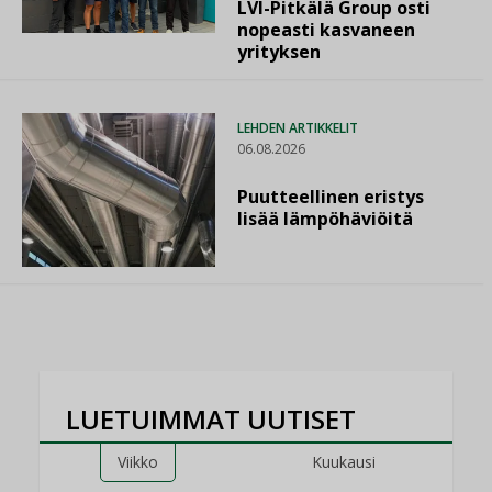
LVI-Pitkälä Group osti
nopeasti kasvaneen
yrityksen
LEHDEN ARTIKKELIT
06.08.2026
Puutteellinen eristys
lisää lämpöhäviöitä
LUETUIMMAT UUTISET
Viikko
Kuukausi