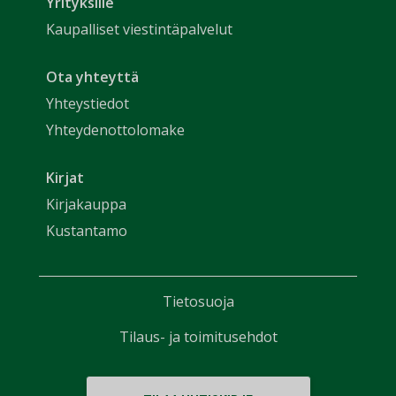
Yrityksille
Kaupalliset viestintäpalvelut
Ota yhteyttä
Yhteystiedot
Yhteydenottolomake
Kirjat
Kirjakauppa
Kustantamo
Tietosuoja
Tilaus- ja toimitusehdot