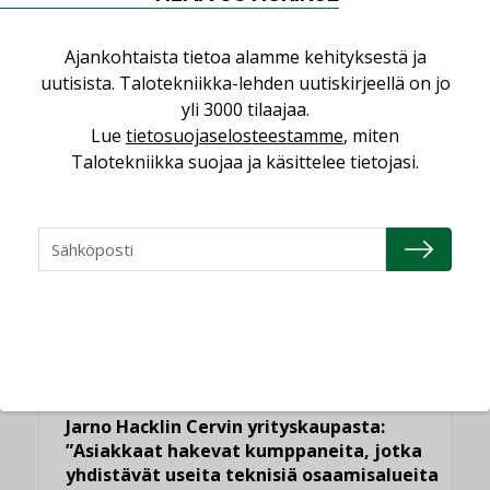
into-digital
26.9.2018
27.10.2023
Projektit
caverion
,
sairaala
,
Talotekniikka
,
tyks
Kommentoi
Ajankohtaista tietoa alamme kehityksestä ja
Caverion toteuttaa Tyksin uuden T3-sairaalan
uutisista. Talotekniikka-lehden uutiskirjeellä on jo
talotekniikan
yli 3000 tilaajaa.
Caverion toteuttaa talotekniikkaprojektin Turun
Lue
tietosuojaselosteestamme
, miten
yliopistollisen keskussairaalan (Tyks) uuteen T3-sairaalaan.
Talotekniikka suojaa ja käsittelee tietojasi.
LUETUIMMAT UUTISET
Viikko
Kuukausi
Datakeskusurakointi on tekniikkalaji
LEHDEN ARTIKKELIT
Jarno Hacklin Cervin yrityskaupasta:
”Asiakkaat hakevat kumppaneita, jotka
yhdistävät useita teknisiä osaamisalueita