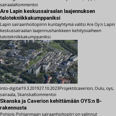
sairaala
Kommentoi
Are Lapin keskussairaalan laajennuksen
talotekniikkakumppaniksi
Lapin sairaanhoitopiirin kuntayhtymä valitsi Are Oy:n Lapin
keskussairaalan laajennushankkeen kehitysvaiheen
talotekniikkakumppaniksi.
into-digital
19.3.2019
27.10.2023
Projektit
caverion
,
Oulu
,
oys
,
sairaala
,
Skanska
Kommentoi
Skanska ja Caverion kehittämään OYS:n B-
rakennusta
Pohjois-Pohjanmaan sairaanhoitopiiri on valinnut