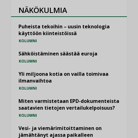
NÄKÖKULMIA
Puheista tekoihin – uusin teknologia
käyttöön kiinteistöissä
KOLUMNI
Sähköistäminen säästää euroja
KOLUMNI
Yli miljoona kotia on vailla toimivaa
ilmanvaihtoa
KOLUMNI
Miten varmistetaan EPD-dokumenteista
saatavien tietojen vertailukelpoisuus?
KOLUMNI
Vesi- ja viemärimitoittaminen on
jämähtänyt ajassa paikalleen