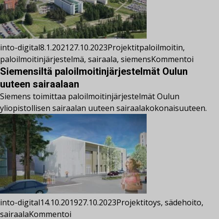
into-digital
8.1.2021
27.10.2023
Projektit
paloilmoitin
,
paloilmoitinjärjestelmä
,
sairaala
,
siemens
Kommentoi
Siemensiltä paloilmoitinjärjestelmät Oulun
uuteen sairaalaan
Siemens toimittaa paloilmoitinjärjestelmät Oulun
yliopistollisen sairaalan uuteen sairaalakokonaisuuteen.
into-digital
14.10.2019
27.10.2023
Projektit
oys
,
sädehoito
,
sairaala
Kommentoi