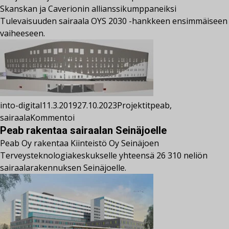
Skanskan ja Caverionin allianssikumppaneiksi
Tulevaisuuden sairaala OYS 2030 -hankkeen ensimmäiseen
vaiheeseen.
into-digital
11.3.2019
27.10.2023
Projektit
peab
,
sairaala
Kommentoi
Peab rakentaa sairaalan Seinäjoelle
Peab Oy rakentaa Kiinteistö Oy Seinäjoen
Terveysteknologiakeskukselle yhteensä 26 310 neliön
sairaalarakennuksen Seinäjoelle.