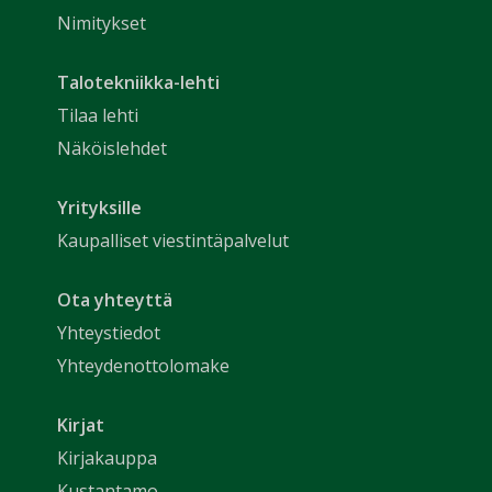
Nimitykset
Talotekniikka-lehti
Tilaa lehti
Näköislehdet
Yrityksille
Kaupalliset viestintäpalvelut
Ota yhteyttä
Yhteystiedot
Yhteydenottolomake
Kirjat
Kirjakauppa
Kustantamo