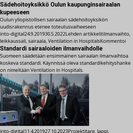
Sädehoitoyksikkö Oulun kaupunginsairaalan
kupeeseen
Oulun yliopistollisen sairaalan sädehoitoyksikön
uudisrakennus etenee toteutusvaiheeseen
into-digital
24.9.2019
30.5.2022
Lehden artikkelit
ilmanvaihto
,
leikkaussali
,
sairaala
,
Ventilation in Hospitals
Kommentoi
Standardi sairaaloiden ilmanvaihdolle
Suomeen säädetään ensimmäinen sairaalan ilmanvaihtoa
koskeva standardi. Käynnissä oleva standardikehityshanke
on nimeltään Ventilation in Hospitals.
into-digital
11.4.2019
27.10.2023
Projektit
are
,
lappi
,