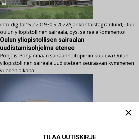
into-digital
15.2.2019
30.5.2022
Ajankohtaista
granlund
,
Oulu
,
oulun yliopistollinen sairaala
,
oys
,
sairaala
Kommentoi
Oulun yliopistollisen sairaalan
uudistamisohjelma etenee
Pohjois-Pohjanmaan sairaanhoitopiiriin kuuluva Oulun
yliopistollinen sairaala uudistetaan seuraavan kymmenen
vuoden aikana.
TILAA UUTISKIRJE