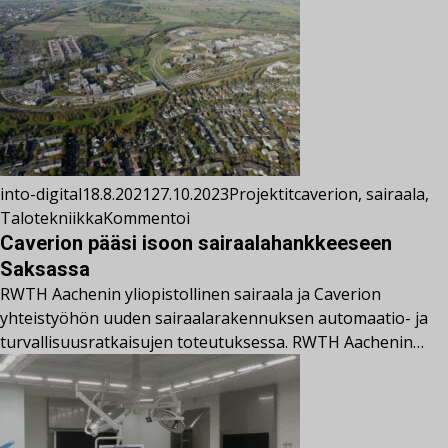
into-digital
18.8.2021
27.10.2023
Projektit
caverion
,
sairaala
,
Talotekniikka
Kommentoi
Caverion pääsi isoon sairaalahankkeeseen
Saksassa
RWTH Aachenin yliopistollinen sairaala ja Caverion
yhteistyöhön uuden sairaalarakennuksen automaatio- ja
turvallisuusratkaisujen toteutuksessa. RWTH Aachenin…