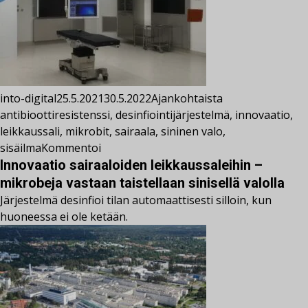
into-digital
25.5.2021
30.5.2022
Ajankohtaista
antibioottiresistenssi
,
desinfiointijärjestelmä
,
innovaatio
,
leikkaussali
,
mikrobit
,
sairaala
,
sininen valo
,
sisäilma
Kommentoi
Innovaatio sairaaloiden leikkaussaleihin –
mikrobeja vastaan taistellaan sinisellä valolla
Järjestelmä desinfioi tilan automaattisesti silloin, kun
huoneessa ei ole ketään.