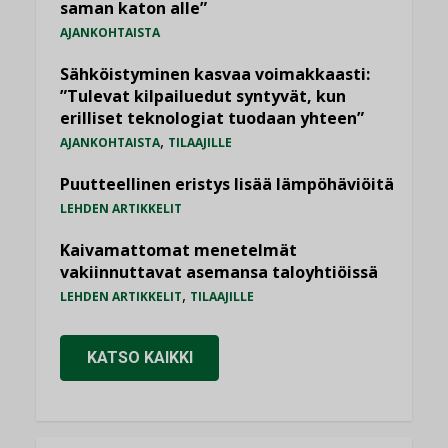
saman katon alle”
AJANKOHTAISTA
Sähköistyminen kasvaa voimakkaasti:
”Tulevat kilpailuedut syntyvät, kun
erilliset teknologiat tuodaan yhteen”
,
AJANKOHTAISTA
TILAAJILLE
Puutteellinen eristys lisää lämpöhäviöitä
LEHDEN ARTIKKELIT
Kaivamattomat menetelmät
vakiinnuttavat asemansa taloyhtiöissä
,
LEHDEN ARTIKKELIT
TILAAJILLE
KATSO KAIKKI