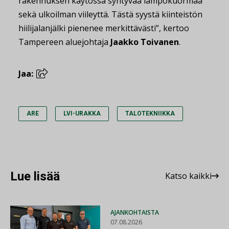
rakennuksen käytössä syntyvää lämpökuormaa
sekä ulkoilman viileyttä. Tästä syystä kiinteistön
hiilijalanjälki pienenee merkittävästi”, kertoo
Tampereen aluejohtaja
Jaakko Toivanen
.
Jaa:
ARE
LVI-URAKKA
TALOTEKNIIKKA
Lue lisää
Katso kaikki
AJANKOHTAISTA
07.08.2026