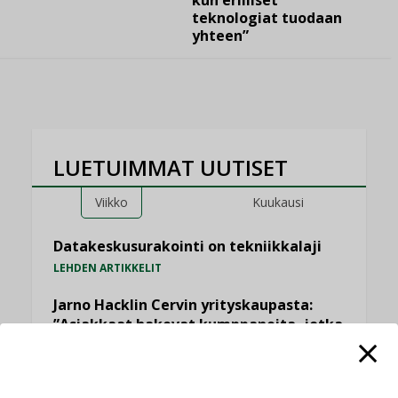
teknologiat tuodaan
yhteen”
LUETUIMMAT UUTISET
Viikko
Kuukausi
Datakeskusurakointi on tekniikkalaji
LEHDEN ARTIKKELIT
Jarno Hacklin Cervin yrityskaupasta:
”Asiakkaat hakevat kumppaneita, jotka
yhdistävät useita teknisiä osaamisalueita
saman katon alle”
AJANKOHTAISTA