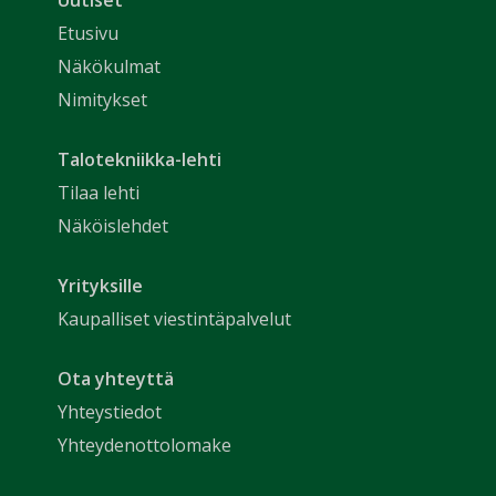
Uutiset
Etusivu
Näkökulmat
Nimitykset
Talotekniikka-lehti
Tilaa lehti
Näköislehdet
Yrityksille
Kaupalliset viestintäpalvelut
Ota yhteyttä
Yhteystiedot
Yhteydenottolomake