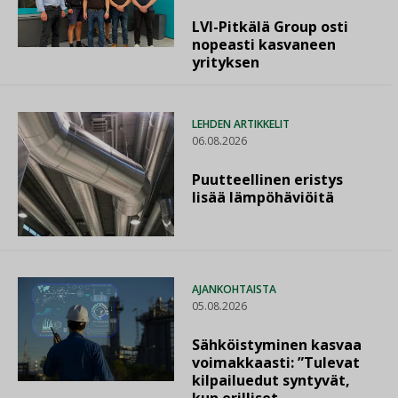
LVI-Pitkälä Group osti
nopeasti kasvaneen
yrityksen
LEHDEN ARTIKKELIT
06.08.2026
Puutteellinen eristys
lisää lämpöhäviöitä
AJANKOHTAISTA
05.08.2026
Sähköistyminen kasvaa
voimakkaasti: ”Tulevat
kilpailuedut syntyvät,
kun erilliset