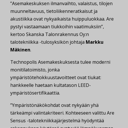
”Asemakeskuksen ilmanvaihto, valaistus, tilojen
muunneltavuus, tietoliikenneratkaisut ja
akustiikka ovat nykyaikaista huippuluokkaa. Are
pystyi vastaamaan tiukkoihin vaatimuksiin”,
kertoo Skanska Talonrakennus Oy:n
talotekniikka -tulosyksikön johtaja
Markku
Mäkinen
.
Technopolis Asemakeskuksesta tulee moderni
monitilatoimisto, jonka
ympäristötehokkuustavoitteet ovat tiukat:
hankkeelle haetaan kultatason LEED-
ympäristösertifikaattia.
”Ympäristönäkökohdat ovat nykyään yhä
tärkeämpi valintakriteeri. Kohteeseen valittu Are
Sensus -talotekniikkajärjestelmä hyödyntää