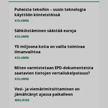
Puheista tekoihin – uusin teknologia
käyttöön kiinteistöissä
KOLUMNI
Sähköistäminen säästää euroja
KOLUMNI
Yli miljoona kotia on vailla toimivaa
ilmanvaihtoa
KOLUMNI
Miten varmistetaan EPD-dokumenteista
saatavien tietojen vertailukelpoisuus?
KOLUMNI
Vesi- ja viemärimitoittaminen on
jämähtänyt ajassa paikalleen
MIELIPIDE