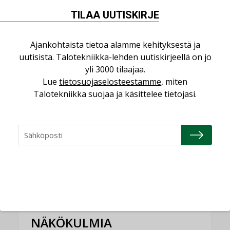
Sähköistyminen kasvaa voimakkaasti:
TILAA UUTISKIRJE
”Tulevat kilpailuedut syntyvät, kun
erilliset teknologiat tuodaan yhteen”
Ajankohtaista tietoa alamme kehityksestä ja
,
AJANKOHTAISTA
TILAAJILLE
uutisista. Talotekniikka-lehden uutiskirjeellä on jo
yli 3000 tilaajaa.
Puutteellinen eristys lisää lämpöhäviöitä
Lue
tietosuojaselosteestamme
, miten
LEHDEN ARTIKKELIT
Talotekniikka suojaa ja käsittelee tietojasi.
Kaivamattomat menetelmät
vakiinnuttavat asemansa taloyhtiöissä
,
LEHDEN ARTIKKELIT
TILAAJILLE
KATSO KAIKKI
NÄKÖKULMIA