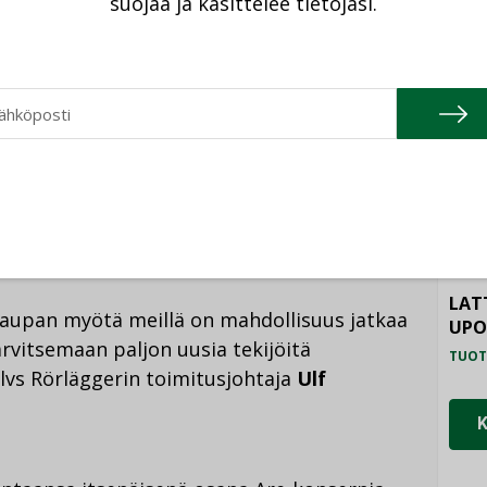
suojaa ja käsittelee tietojasi.
a, joka haluaa kasvattaa ja kehittää
kallisista lähtökohdista. Are perheyrityksenä
HAL
sen jäsen
Thomas Andersson
Kungälvs
TUOT
ILM
SYS
äggeristä kehittyy merkittävä alan toimija
TUOT
henkilöstöllemme että asiakkaillemme aivan
PAL
TUOT
LAT
skaupan myötä meillä on mahdollisuus jatkaa
UP
vitsemaan paljon uusia tekijöitä
TUOT
vs Rörläggerin toimitusjohtaja
Ulf