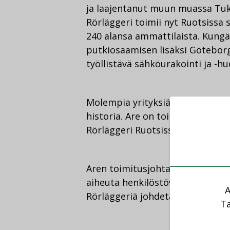
ja laajentanut muun muassa Tuk
Rörläggeri toimii nyt Ruotsissa s
240 alansa ammattilaista. Kungä
putkiosaamisen lisäksi Göteborg
työllistävä sähköurakointi ja -huo
Molempia yrityksiä yhdistää per
historia. Are on toiminut Suome
Rörläggeri Ruotsissa 85 vuotta.
Aren toimitusjohtaja Heikki Pesu
aiheuta henkilöstövaikutuksia t
A
Rörläggeriä johdetaan jatkossaki
Ta