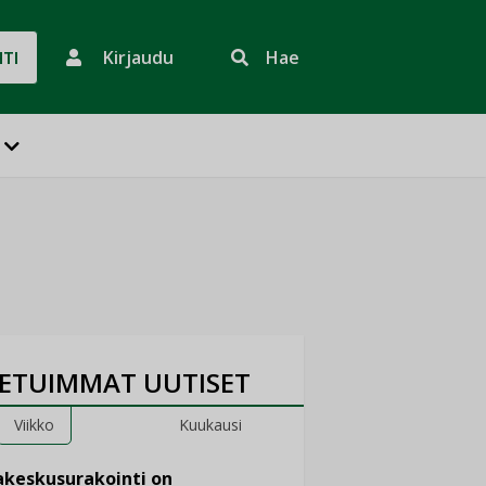
Kirjaudu
Hae
HTI
ETUIMMAT UUTISET
Viikko
Kuukausi
keskusurakointi on