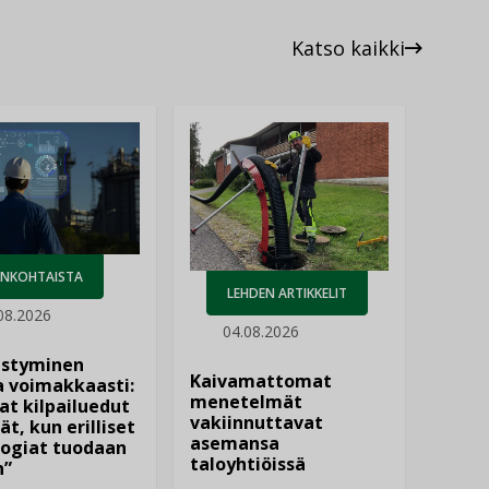
Katso kaikki
ANKOHTAISTA
LEHDEN ARTIKKELIT
08.2026
04.08.2026
istyminen
Kaivamattomat
 voimakkaasti:
menetelmät
at kilpailuedut
vakiinnuttavat
ät, kun erilliset
asemansa
ogiat tuodaan
taloyhtiöissä
n”