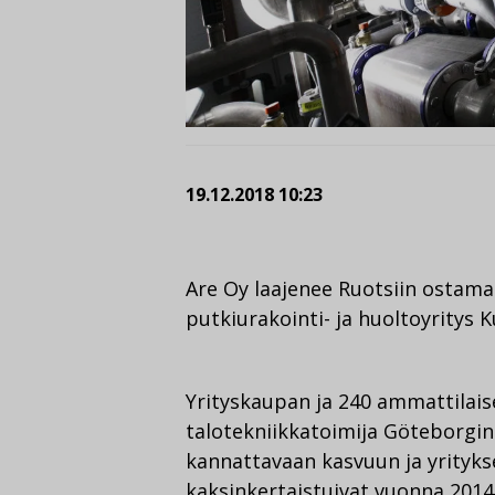
19.12.2018 10:23
Are Oy laajenee Ruotsiin ostama
putkiurakointi- ja huoltoyritys 
Yrityskaupan ja 240 ammattilais
talotekniikkatoimija Göteborgin 
kannattavaan kasvuun ja yritykse
kaksinkertaistuivat vuonna 201