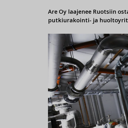
Are Oy laajenee Ruotsiin os
putkiurakointi- ja huoltoyri