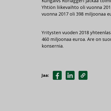
Kungälvs Rörläggeri jatkaa toim
Yhtiön liikevaihto oli vuonna 20
vuonna 2017 oli 398 miljoonaa e
Yritysten vuoden 2018 yhteenlas
460 miljoonaa euroa. Are on suo
konsernia.
Jaa:
JAA
JAA
KOPIOI
FACEBOOKISSA
LINKEDINISSÄ
LINKKI