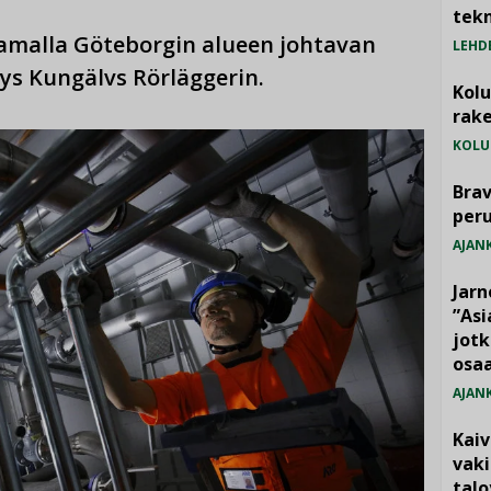
tekn
tamalla Göteborgin alueen johtavan
LEHD
tys Kungälvs Rörläggerin.
Kol
rake
KOLU
Brav
per
AJAN
Jarn
”As
jotk
osaa
AJAN
Kai
vak
talo