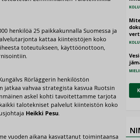
KOLU
Mite
doku
000 henkilöä 25 paikkakunnalla Suomessa ja
vert
palvelutarjonta kattaa kiinteistöjen koko
KOLU
aiheesta toteutukseen, käyttöönottoon,
isointiin.
Vesi
jämä
MIELI
Kungälvs Rörläggerin henkilöstön
n jatkaa vahvaa strategista kasvua Ruotsin
immäinen askel kohti tavoitettamme tarjota
aikki talotekniset palvelut kiinteistön koko
tusjohtaja
Heikki Pesu
.
NI
ime vuoden aikana kasvattanut toimintaansa