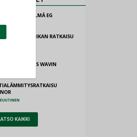
LINTAJÄRJESTELMÄ EG
EUUTINEN
ASTOINTITEKNIIKAN RATKAISU
TEMAIR
EUUTINEN
OTURVALLISUUS WAVIN
EUUTINEN
TIALÄMMITYSRATKAISU
ONOR
EUUTINEN
KATSO KAIKKI