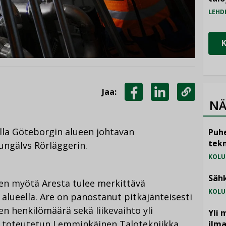
LEHD
Jaa:
NÄ
JAA
JAA
KOPIOI
FACEBOOKISSA
LINKEDINISSÄ
LINKKI
lla Göteborgin alueen johtavan
Puhe
tekn
Kungälvs Rörläggerin.
KOLU
Sähk
en myötä Aresta tulee merkittävä
KOLU
alueella. Are on panostanut pitkäjänteisesti
n henkilömäärä sekä liikevaihto yli
Yli 
4 toteutetun Lemminkäinen Talotekniikka
ilm