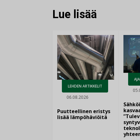
Lue lisää
AJ
LEHDEN ARTIKKELIT
05.
06.08.2026
Sähkö
kasvaa
Puutteellinen eristys
”Tulev
lisää lämpöhäviöitä
syntyv
teknol
yhtee