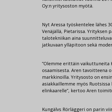
Oy:n yritysoston myötä.
Nyt Aressa työskentelee lähes 3
Venäjällä, Pietarissa. Yrityksen 
talotekniikan aina suunnitteluv
jatkuvaan ylläpitoon sekä modern
”Olemme erittäin vaikuttuneita 
osaamisesta. Aren tavoitteena o
markkinoilla. Yritysosto on ens
asiakkaillemme myös Ruotsissa k
elinkaarelle”, kertoo Aren toimi
Kungälvs Rörläggeri on parin vi