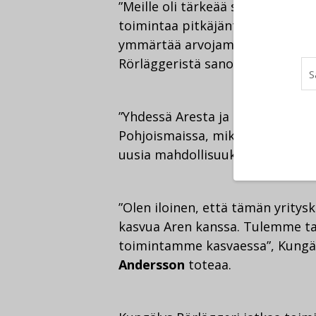
”Meille oli tärkeää saada omistaj
toimintaa pitkäjänteisesti ja pai
ymmärtää arvojamme”, hallituk
Rörläggeristä sanoo.
”Yhdessä Aresta ja Kungälvs Rörl
Pohjoismaissa, mikä avaa sekä 
uusia mahdollisuuksia.”
”Olen iloinen, että tämän yrity
kasvua Aren kanssa. Tulemme tar
toimintamme kasvaessa”, Kungäl
Andersson
toteaa.