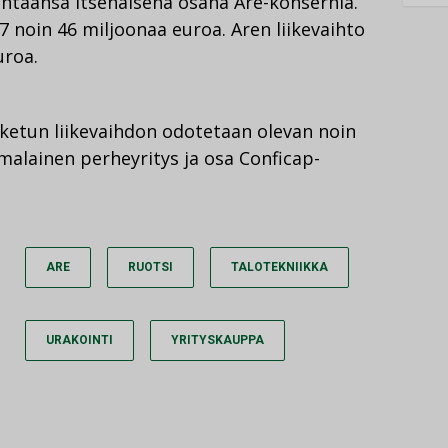
intaansa itsenäisenä osana Are-konsernia.
17 noin 46 miljoonaa euroa. Aren liikevaihto
uroa.
ketun liikevaihdon odotetaan olevan noin
malainen perheyritys ja osa Conficap-
ARE
RUOTSI
TALOTEKNIIKKA
URAKOINTI
YRITYSKAUPPA