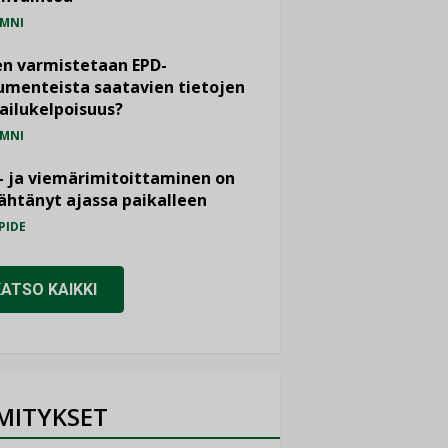
MNI
n varmistetaan EPD-
menteista saatavien tietojen
ailukelpoisuus?
MNI
- ja viemärimitoittaminen on
htänyt ajassa paikalleen
PIDE
KATSO KAIKKI
MITYKSET