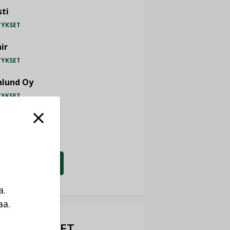
ti
TYKSET
ir
TYKSET
nlund Oy
TYKSET
eider Electric
TYKSET
KATSO KAIKKI
a.
aa.
a
OTEUUTISET