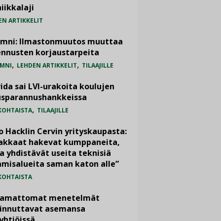
iikkalaji
EN ARTIKKELIT
umni: Ilmastonmuutos muuttaa
nnusten korjaustarpeita
,
,
MNI
LEHDEN ARTIKKELIT
TILAAJILLE
ida sai LVI-urakoita koulujen
usparannushankkeissa
,
KOHTAISTA
TILAAJILLE
o Hacklin Cervin yrityskaupasta:
iakkaat hakevat kumppaneita,
a yhdistävät useita teknisiä
misalueita saman katon alle”
KOHTAISTA
vamattomat menetelmät
iinnuttavat asemansa
yhtiöissä