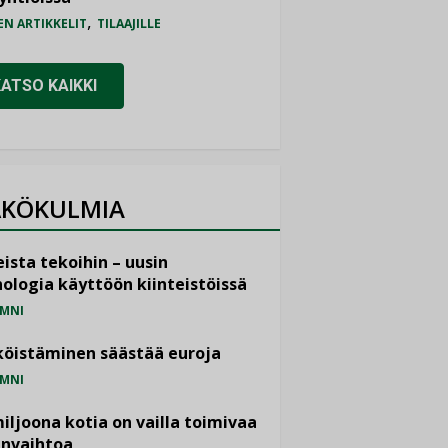
,
EN ARTIKKELIT
TILAAJILLE
KATSO KAIKKI
KÖKULMIA
ista tekoihin – uusin
ologia käyttöön kiinteistöissä
MNI
öistäminen säästää euroja
MNI
miljoona kotia on vailla toimivaa
anvaihtoa