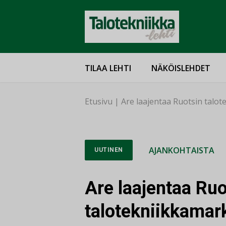
TILAA LEHTI
NÄKÖISLEHDET
Etusivu
|
Are laajentaa Ruotsin talot
AJANKOHTAISTA
UUTINEN
Are laajentaa Ruo
talotekniikkamark