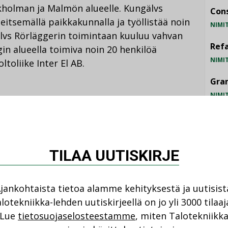
holman ja Malmön alueelle. Kungälvs
Cons
eitsemällä paikkakunnalla ja työllistää noin
NIMI
lvs Rörläggerin toimintaan kuuluu vahvan
Refa
in alueella toimiva noin 20 henkilöä
NIMI
ltoliike Inter El AB.
Gra
NIMI
heyrittäjyyden lisäksi pitkä, menestyksekäs
ssa jo 105 vuoden ajan ja Kungälvs
Schn
NIMI
TILAA UUTISKIRJE
 korostaa, että nyt solmittu yrityskauppa ei
ai muutoksia toimivaan johtoon. Kungälvs
jankohtaista tietoa alamme kehityksestä ja uutisist
n Ruotsista käsin.
lotekniikka-lehden uutiskirjeellä on jo yli 3000 tilaaj
Lue
tietosuojaselosteestamme
, miten Talotekniikk
TU