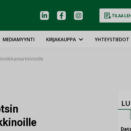
TILAA LE
MEDIAMYYNTI
KIRJAKAUPPA
YHTEYSTIEDOT
ekniikkamarkkinoille
LU
tsin
kinoille
Data