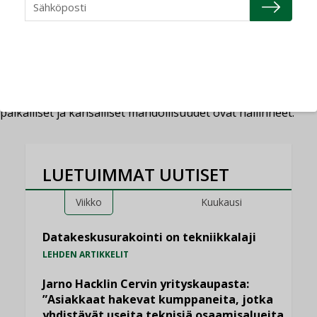
piritta.porthan
9.2.2023
9.2.2023
Lehden artikkelit
Fitfor55
,
lämmitys
,
LVI
,
rakentaminen
,
Talotekniikka
Kylmän ilmaston lämmitysratkaisuja – Mitä Fit
for 55 -ilmastohanke merkitsee Suomessa?
Talojen lämmitys on perinteisesti ollut alue, jossa
paikalliset ja kansalliset mahdollisuudet ovat hallinneet.
LUETUIMMAT UUTISET
Viikko
Kuukausi
Datakeskusurakointi on tekniikkalaji
LEHDEN ARTIKKELIT
Jarno Hacklin Cervin yrityskaupasta:
”Asiakkaat hakevat kumppaneita, jotka
yhdistävät useita teknisiä osaamisalueita