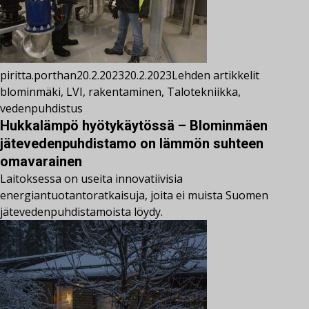
piritta.porthan
20.2.2023
20.2.2023
Lehden artikkelit
blominmäki
,
LVI
,
rakentaminen
,
Talotekniikka
,
vedenpuhdistus
Hukkalämpö hyötykäytössä – Blominmäen
jätevedenpuhdistamo on lämmön suhteen
omavarainen
Laitoksessa on useita innovatiivisia
energiantuotantoratkaisuja, joita ei muista Suomen
jätevedenpuhdistamoista löydy.