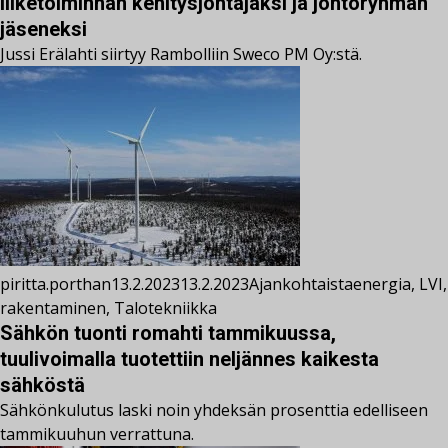
liiketoiminnan kehitysjohtajaksi ja johtoryhmän
jäseneksi
Jussi Erälahti siirtyy Rambolliin Sweco PM Oy:stä.
piritta.porthan
13.2.2023
13.2.2023
Ajankohtaista
energia
,
LVI
,
rakentaminen
,
Talotekniikka
Sähkön tuonti romahti tammikuussa,
tuulivoimalla tuotettiin neljännes kaikesta
sähköstä
Sähkönkulutus laski noin yhdeksän prosenttia edelliseen
tammikuuhun verrattuna.