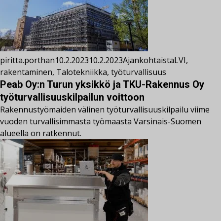
piritta.porthan
10.2.2023
10.2.2023
Ajankohtaista
LVI
,
rakentaminen
,
Talotekniikka
,
työturvallisuus
Peab Oy:n Turun yksikkö ja TKU-Rakennus Oy
työturvallisuuskilpailun voittoon
Rakennustyömaiden välinen työturvallisuuskilpailu viime
vuoden turvallisimmasta työmaasta Varsinais-Suomen
alueella on ratkennut.