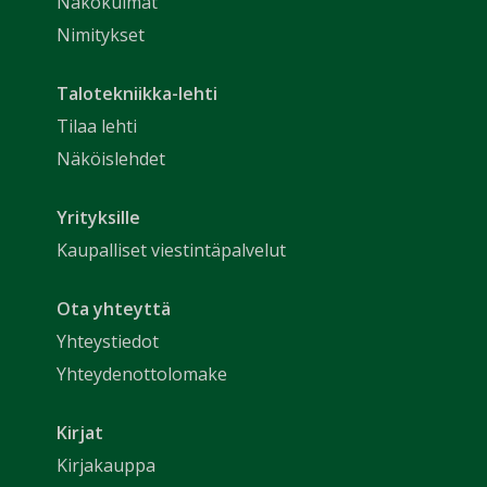
Näkökulmat
Nimitykset
Talotekniikka-lehti
Tilaa lehti
Näköislehdet
Yrityksille
Kaupalliset viestintäpalvelut
Ota yhteyttä
Yhteystiedot
Yhteydenottolomake
Kirjat
Kirjakauppa