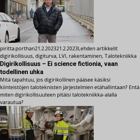
piritta.porthan
21.2.2023
21.2.2023
Lehden artikkelit
digirikollisuus
,
digiturva
,
LVI
,
rakentaminen
,
Talotekniikka
Digirikollisuus – Ei science fictionia, vaan
todellinen uhka
Mitä tapahtuu, jos digirikollinen pääsee käsiksi
kiinteistöjen taloteknisten järjestelmien etähallintaan? Entä
miten digirikollisuuteen pitäisi talotekniikka-alalla
varautua?