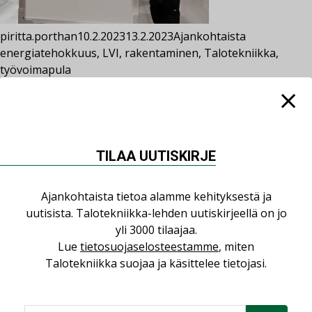
piritta.porthan
10.2.2023
13.2.2023
Ajankohtaista
energiatehokkuus
,
LVI
,
rakentaminen
,
Talotekniikka
,
työvoimapula
Alan osaajapula ja komponenttien
saatavuusongelmat uhkaavat pidentää
energiaremonttien toteutusaikoja
Pula lämpöpumppualan osaajista uhkaa pysäyttää vihreän
TILAA UUTISKIRJE
siirtymän kohti energiatehokkaampaa lämmitystä ja siitä
saatavia kustannussäästöjä.
Ajankohtaista tietoa alamme kehityksestä ja
uutisista. Talotekniikka-lehden uutiskirjeellä on jo
yli 3000 tilaajaa.
Lue
tietosuojaselosteestamme
, miten
Talotekniikka suojaa ja käsittelee tietojasi.