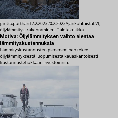
piritta.porthan
17.2.2023
20.2.2023
Ajankohtaista
LVI
,
öljylämmitys
,
rakentaminen
,
Talotekniikka
Motiva: Öljylämmityksen vaihto alentaa
lämmityskustannuksia
Lämmityskustannusten pieneneminen tekee
öljylämmityksestä luopumisesta kauaskantoisesti
kustannustehokkaan investoinnin.