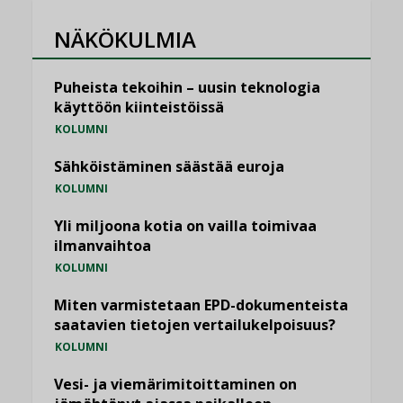
NÄKÖKULMIA
Puheista tekoihin – uusin teknologia
käyttöön kiinteistöissä
KOLUMNI
Sähköistäminen säästää euroja
KOLUMNI
Yli miljoona kotia on vailla toimivaa
ilmanvaihtoa
KOLUMNI
Miten varmistetaan EPD-dokumenteista
saatavien tietojen vertailukelpoisuus?
KOLUMNI
Vesi- ja viemärimitoittaminen on