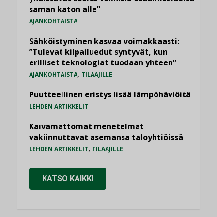
saman katon alle”
AJANKOHTAISTA
Sähköistyminen kasvaa voimakkaasti:
”Tulevat kilpailuedut syntyvät, kun
erilliset teknologiat tuodaan yhteen”
,
AJANKOHTAISTA
TILAAJILLE
Puutteellinen eristys lisää lämpöhäviöitä
LEHDEN ARTIKKELIT
Kaivamattomat menetelmät
vakiinnuttavat asemansa taloyhtiöissä
,
LEHDEN ARTIKKELIT
TILAAJILLE
KATSO KAIKKI