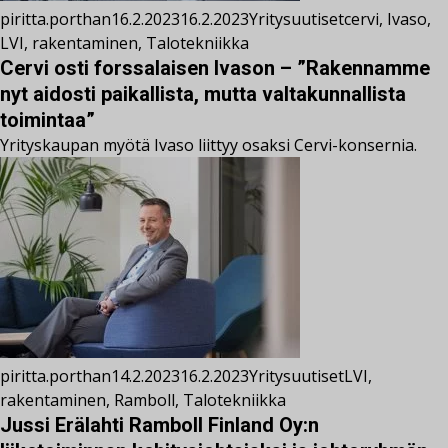
piritta.porthan
16.2.2023
16.2.2023
Yritysuutiset
cervi
,
Ivaso
,
LVI
,
rakentaminen
,
Talotekniikka
Cervi osti forssalaisen Ivason – ”Rakennamme
nyt aidosti paikallista, mutta valtakunnallista
toimintaa”
Yrityskaupan myötä Ivaso liittyy osaksi Cervi-konsernia.
piritta.porthan
14.2.2023
16.2.2023
Yritysuutiset
LVI
,
rakentaminen
,
Ramboll
,
Talotekniikka
Jussi Erälahti Ramboll Finland Oy:n