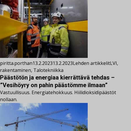
piritta.porthan
13.2.2023
13.2.2023
Lehden artikkelit
LVI
,
rakentaminen
,
Talotekniikka
Päästötön ja energiaa kierrättävä tehdas –
”Vesihöyry on pahin päästömme ilmaan”
Vastuullisuus. Energiatehokkuus. Hiilidioksidipäästöt
nollaan.