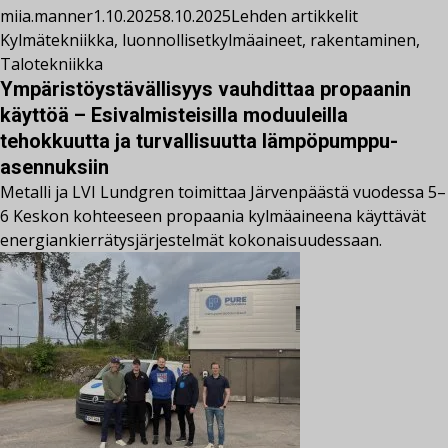
miia.manner
1.10.2025
8.10.2025
Lehden artikkelit
Kylmätekniikka
,
luonnollisetkylmäaineet
,
rakentaminen
,
Talotekniikka
Ympäristöystävällisyys vauhdittaa propaanin
käyttöä – Esivalmisteisilla moduuleilla
tehokkuutta ja turvallisuutta lämpöpumppu­
asennuksiin
Metalli ja LVI Lundgren toimittaa Järvenpäästä vuodessa 5–
6 Keskon kohteeseen propaania kylmäaineena käyttävät
energiankierrätysjärjestelmät kokonaisuudessaan.