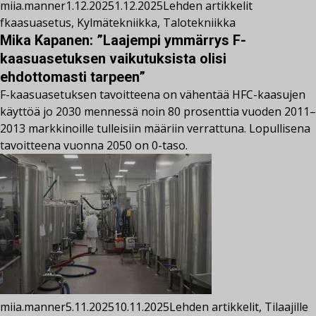
miia.manner
1.12.2025
1.12.2025
Lehden artikkelit
fkaasuasetus
,
Kylmätekniikka
,
Talotekniikka
Mika Kapanen: ”Laajempi ymmärrys F-
kaasuasetuksen vaikutuksista olisi
ehdottomasti tarpeen”
F-kaasuasetuksen tavoitteena on vähentää HFC-kaasujen
käyttöä jo 2030 mennessä noin 80 prosenttia vuoden 2011–
2013 markkinoille tulleisiin määriin verrattuna. Lopullisena
tavoitteena vuonna 2050 on 0-taso.
miia.manner
5.11.2025
10.11.2025
Lehden artikkelit
,
Tilaajille