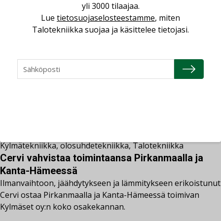
olevan jäähallin kylmäjärjestelmä.
yli 3000 tilaajaa.
Lue
tietosuojaselosteestamme
, miten
Talotekniikka suojaa ja käsittelee tietojasi.
miia.manner
12.2.2024
13.2.2024
Yritysuutiset
jäähdytys
,
Kylmätekniikka
,
olosuhdetekniikka
,
Talotekniikka
Cervi vahvistaa toimintaansa Pirkanmaalla ja
Kanta-Hämeessä
Ilmanvaihtoon, jäähdytykseen ja lämmitykseen erikoistunut
Cervi ostaa Pirkanmaalla ja Kanta-Hämeessä toimivan
Kylmäset oy:n koko osakekannan.