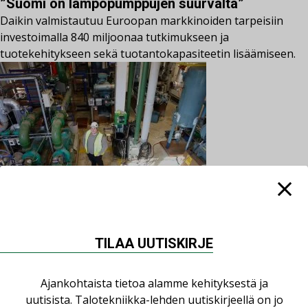
”Suomi on lämpöpumppujen suurvalta”
Daikin valmistautuu Euroopan markkinoiden tarpeisiin
investoimalla 840 miljoonaa tutkimukseen ja
tuotekehitykseen sekä tuotantokapasiteetin lisäämiseen.
miia.manner
25.9.2024
15.10.2024
Lehden artikkelit
Kylmätekniikka
,
rakentaminen
,
Talotekniikka
TILAA UUTISKIRJE
Tuhansia putkia jään alla – Jää syntyy
Oulunkylässä pian hiilidioksidin avulla
Helsingin Oulunkylän tekojääkentällä on luisteltu melkein
Ajankohtaista tietoa alamme kehityksestä ja
50 vuotta. Nyt on aika saneerata kentän ja sen yhteydessä
uutisista. Talotekniikka-lehden uutiskirjeellä on jo