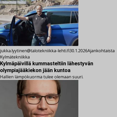
jukka.lyytinen@talotekniikka-lehti.fi
30.1.2026
Ajankohtaista
Kylmätekniikka
Kylmäpäivillä kummasteltiin lähestyvän
olympiajääkiekon jään kuntoa
Hallien lämpökuorma tulee olemaan suuri.