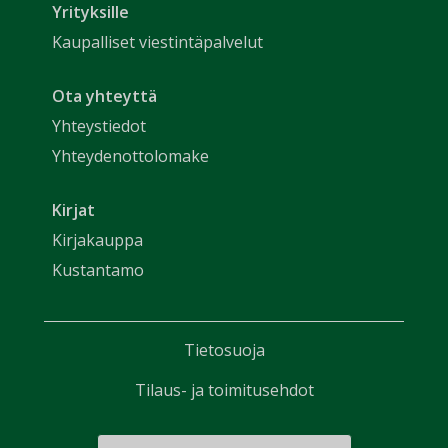
Yrityksille
Kaupalliset viestintäpalvelut
Ota yhteyttä
Yhteystiedot
Yhteydenottolomake
Kirjat
Kirjakauppa
Kustantamo
Tietosuoja
Tilaus- ja toimitusehdot