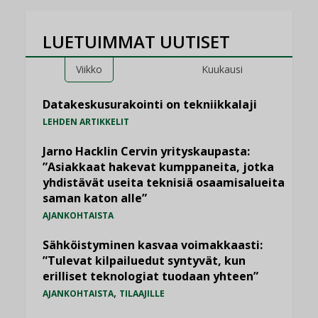
LUETUIMMAT UUTISET
Viikko
Kuukausi
Datakeskusurakointi on tekniikkalaji
LEHDEN ARTIKKELIT
Jarno Hacklin Cervin yrityskaupasta:
”Asiakkaat hakevat kumppaneita, jotka
yhdistävät useita teknisiä osaamisalueita
saman katon alle”
AJANKOHTAISTA
Sähköistyminen kasvaa voimakkaasti:
”Tulevat kilpailuedut syntyvät, kun
erilliset teknologiat tuodaan yhteen”
,
AJANKOHTAISTA
TILAAJILLE