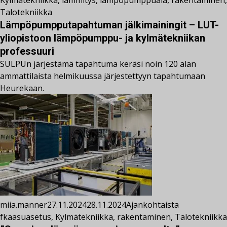
Talotekniikka
Lämpöpumpputapahtuman jälkimainingit – LUT-
yliopistoon lämpöpumppu- ja kylmätekniikan
professuuri
SULPUn järjestämä tapahtuma keräsi noin 120 alan
ammattilaista helmikuussa järjestettyyn tapahtumaan
Heurekaan.
miia.manner
27.11.2024
28.11.2024
Ajankohtaista
fkaasuasetus
,
Kylmätekniikka
,
rakentaminen
,
Talotekniikka