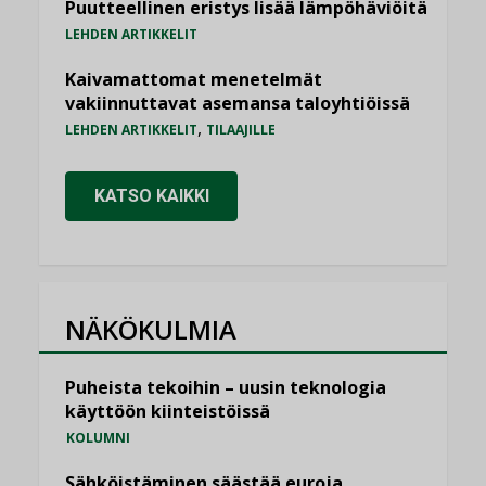
Puutteellinen eristys lisää lämpöhäviöitä
LEHDEN ARTIKKELIT
Kaivamattomat menetelmät
vakiinnuttavat asemansa taloyhtiöissä
,
LEHDEN ARTIKKELIT
TILAAJILLE
KATSO KAIKKI
NÄKÖKULMIA
Puheista tekoihin – uusin teknologia
käyttöön kiinteistöissä
KOLUMNI
Sähköistäminen säästää euroja