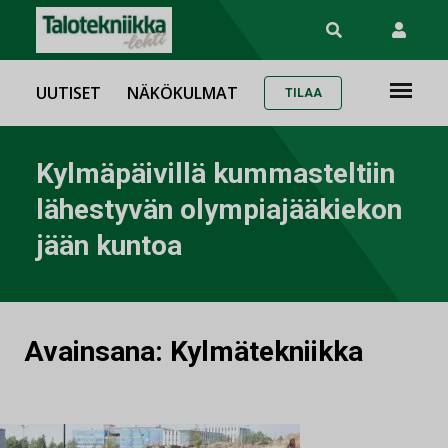
UUTISET
NÄKÖKULMAT
TILAA
Kylmäpäivillä kummasteltiin
lähestyvän olympiajääkiekon
jään kuntoa
Avainsana:
Kylmätekniikka