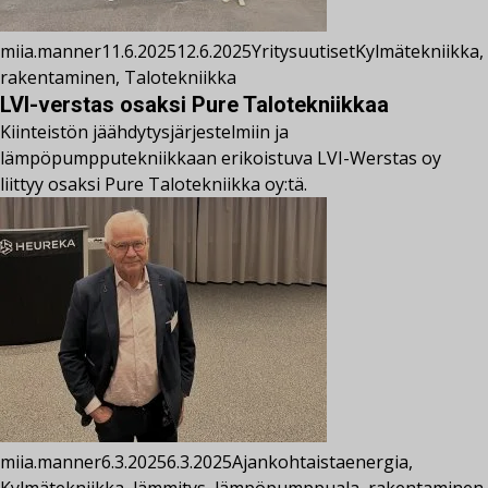
miia.manner
11.6.2025
12.6.2025
Yritysuutiset
Kylmätekniikka
,
rakentaminen
,
Talotekniikka
LVI-verstas osaksi Pure Talotekniikkaa
Kiinteistön jäähdytysjärjestelmiin ja
lämpöpumpputekniikkaan erikoistuva LVI-Werstas oy
liittyy osaksi Pure Talotekniikka oy:tä.
miia.manner
6.3.2025
6.3.2025
Ajankohtaista
energia
,
Kylmätekniikka
,
lämmitys
,
lämpöpumppuala
,
rakentaminen
,