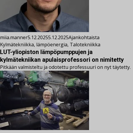
miia.manner
5.12.2025
5.12.2025
Ajankohtaista
Kylmätekniikka
,
lämpöenergia
,
Talotekniikka
LUT-yliopiston lämpöpumppujen ja
kylmätekniikan apulaisprofessori on nimitetty
Pitkään valmisteltu ja odotettu professuuri on nyt täytetty.