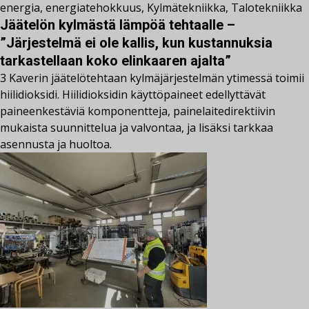
energia
,
energiatehokkuus
,
Kylmätekniikka
,
Talotekniikka
Jäätelön kylmästä lämpöä tehtaalle –
”Järjestelmä ei ole kallis, kun kustannuksia
tarkastellaan koko elinkaaren ajalta”
3 Kaverin jäätelötehtaan kylmäjärjestelmän ytimessä toimii
hiilidioksidi. Hiilidioksidin käyttöpaineet edellyttävät
paineenkestäviä komponentteja, painelaitedirektiivin
mukaista suunnittelua ja valvontaa, ja lisäksi tarkkaa
asennusta ja huoltoa.