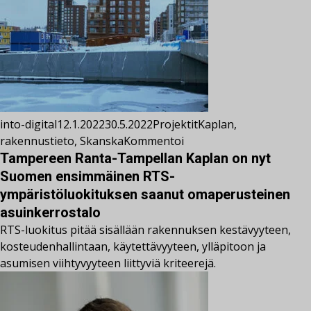
into-digital
12.1.2022
30.5.2022
Projektit
Kaplan
,
rakennustieto
,
Skanska
Kommentoi
Tampereen Ranta-Tampellan Kaplan on nyt
Suomen ensimmäinen RTS-
ympäristöluokituksen saanut omaperusteinen
asuinkerrostalo
RTS-luokitus pitää sisällään rakennuksen kestävyyteen,
kosteudenhallintaan, käytettävyyteen, ylläpitoon ja
asumisen viihtyvyyteen liittyviä kriteerejä.