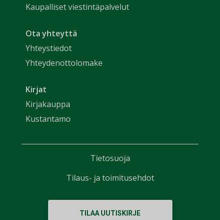
Kaupalliset viestintäpalvelut
Ota yhteyttä
Yhteystiedot
Yhteydenottolomake
Kirjat
Kirjakauppa
Kustantamo
Tietosuoja
Tilaus- ja toimitusehdot
TILAA UUTISKIRJE