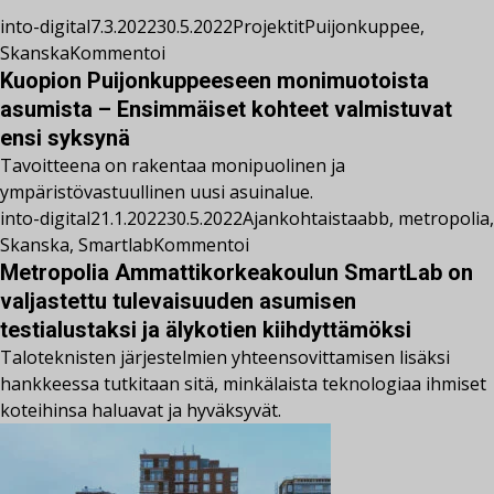
into-digital
7.3.2022
30.5.2022
Projektit
Puijonkuppee
,
Skanska
Kommentoi
Kuopion Puijonkuppeeseen monimuotoista
asumista – Ensimmäiset kohteet valmistuvat
ensi syksynä
Tavoitteena on rakentaa monipuolinen ja
ympäristövastuullinen uusi asuinalue.
into-digital
21.1.2022
30.5.2022
Ajankohtaista
abb
,
metropolia
,
Skanska
,
Smartlab
Kommentoi
Metropolia Ammattikorkeakoulun SmartLab on
valjastettu tulevaisuuden asumisen
testialustaksi ja älykotien kiihdyttämöksi
Taloteknisten järjestelmien yhteensovittamisen lisäksi
hankkeessa tutkitaan sitä, minkälaista teknologiaa ihmiset
koteihinsa haluavat ja hyväksyvät.