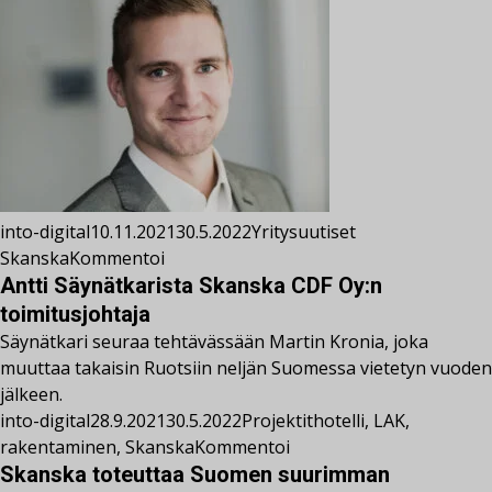
into-digital
10.11.2021
30.5.2022
Yritysuutiset
Skanska
Kommentoi
Antti Säynätkarista Skanska CDF Oy:n
toimitusjohtaja
Säynätkari seuraa tehtävässään Martin Kronia, joka
muuttaa takaisin Ruotsiin neljän Suomessa vietetyn vuoden
jälkeen.
into-digital
28.9.2021
30.5.2022
Projektit
hotelli
,
LAK
,
rakentaminen
,
Skanska
Kommentoi
Skanska toteuttaa Suomen suurimman