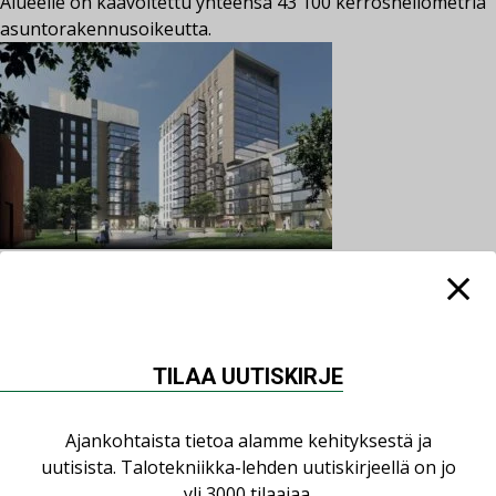
Alueelle on kaavoitettu yhteensä 43 100 kerrosneliömetriä
asuntorakennusoikeutta.
into-digital
8.2.2021
30.5.2022
Projektit
citycon
,
lippulaiva
,
Skanska
Kommentoi
Skanska rakentaa neljä asuinkerrostaloa
Lippulaivan kaupunkikehityshankkeessa
TILAA UUTISKIRJE
Lippulaivan luoteispäätyyn, bussiterminaalin päälle
rakennetaan neljä 4–14-kerroksista vuokrakerrostaloa,
joihin tulee noin 275 asuntoa.
Ajankohtaista tietoa alamme kehityksestä ja
uutisista. Talotekniikka-lehden uutiskirjeellä on jo
yli 3000 tilaajaa.