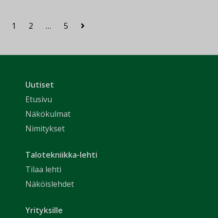
1
2
…
5
Uutiset
Etusivu
Näkökulmat
Nimitykset
Talotekniikka-lehti
Tilaa lehti
Näköislehdet
Yrityksille