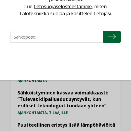
Lue
tietosuojaselosteestamme
, miten
LUETUIMMAT UUTISET
Talotekniikka suojaa ja käsittelee tietojasi.
Viikko
Kuukausi
Datakeskusurakointi on tekniikkalaji
LEHDEN ARTIKKELIT
Jarno Hacklin Cervin yrityskaupasta:
”Asiakkaat hakevat kumppaneita, jotka
yhdistävät useita teknisiä osaamisalueita
saman katon alle”
AJANKOHTAISTA
Sähköistyminen kasvaa voimakkaasti:
”Tulevat kilpailuedut syntyvät, kun
erilliset teknologiat tuodaan yhteen”
,
AJANKOHTAISTA
TILAAJILLE
Puutteellinen eristys lisää lämpöhäviöitä