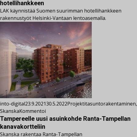
hotellihankkeen
LAK käynnistää Suomen suurimman hotellihankkeen
rakennustyöt Helsinki-Vantaan lentoasemalla.
into-digital
23.9.2021
30.5.2022
Projektit
asuntorakentaminen
,
Skanska
Kommentoi
Tampereelle uusi asuinkohde Ranta-Tampellan
kanavakortteliin
Skanska rakentaa Ranta-Tampellan