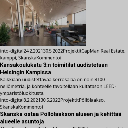
into-digital
24.2.2021
30.5.2022
Projektit
CapMan Real Estate
,
kamppi
,
Skanska
Kommentoi
Kansakoulukatu 3:n toimitilat uudistetaan
Helsingin Kampissa
Kaikkiaan uudistettavaa kerrosalaa on noin 8100
neliömetriä, ja kohteelle tavoitellaan kultatason LEED-
ympäristöluokitusta.
into-digital
8.2.2021
30.5.2022
Projektit
Pöllölaakso
,
Skanska
Kommentoi
Skanska ostaa Pöllölaakson alueen ja kehittää
alueelle asuntoja