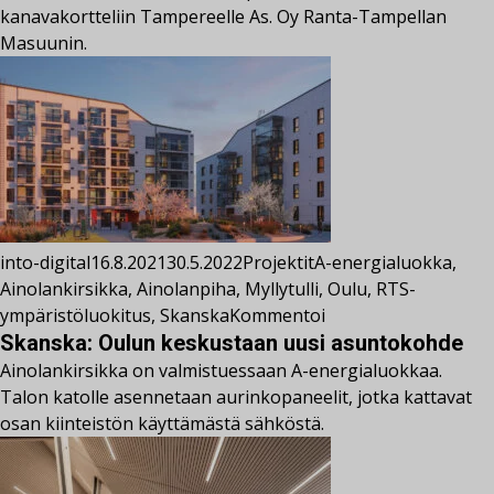
kanavakortteliin Tampereelle As. Oy Ranta-Tampellan
Masuunin.
into-digital
16.8.2021
30.5.2022
Projektit
A-energialuokka
,
Ainolankirsikka
,
Ainolanpiha
,
Myllytulli
,
Oulu
,
RTS-
ympäristöluokitus
,
Skanska
Kommentoi
Skanska: Oulun keskustaan uusi asuntokohde
Ainolankirsikka on valmistuessaan A-energialuokkaa.
Talon katolle asennetaan aurinkopaneelit, jotka kattavat
osan kiinteistön käyttämästä sähköstä.