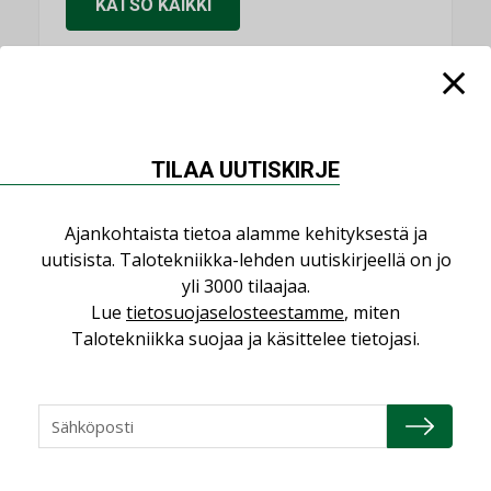
KATSO KAIKKI
NIMITYKSET
TILAA UUTISKIRJE
Consti
NIMITYKSET
Ajankohtaista tietoa alamme kehityksestä ja
uutisista. Talotekniikka-lehden uutiskirjeellä on jo
Refair
yli 3000 tilaajaa.
NIMITYKSET
Lue
tietosuojaselosteestamme
, miten
Talotekniikka suojaa ja käsittelee tietojasi.
Granlund Oy
NIMITYKSET
Schneider Electric
NIMITYKSET