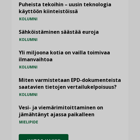
Puheista tekoihin – uusin teknologia
käyttöön kiinteistöissä
KOLUMNI
Sähköistäminen säästää euroja
KOLUMNI
Yli miljoona kotia on vailla toimivaa
ilmanvaihtoa
KOLUMNI
Miten varmistetaan EPD-dokumenteista
saatavien tietojen vertailukelpoisuus?
KOLUMNI
Vesi- ja viemärimitoittaminen on
jämähtänyt ajassa paikalleen
MIELIPIDE