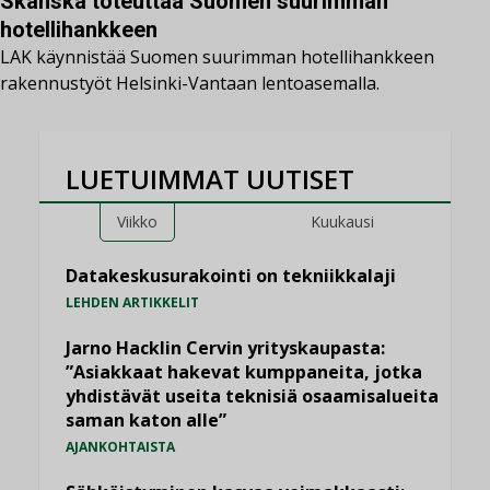
Skanska toteuttaa Suomen suurimman
hotellihankkeen
LAK käynnistää Suomen suurimman hotellihankkeen
rakennustyöt Helsinki-Vantaan lentoasemalla.
LUETUIMMAT UUTISET
Viikko
Kuukausi
Datakeskusurakointi on tekniikkalaji
LEHDEN ARTIKKELIT
Jarno Hacklin Cervin yrityskaupasta:
”Asiakkaat hakevat kumppaneita, jotka
yhdistävät useita teknisiä osaamisalueita
saman katon alle”
AJANKOHTAISTA