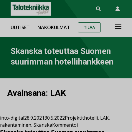
UUTISET
NÄKÖKULMAT
TILAA
Skanska toteuttaa Suomen
suurimman hotellihankkeen
Avainsana:
LAK
into-digital
28.9.2021
30.5.2022
Projektit
hotelli
,
LAK
,
rakentaminen
,
Skanska
Kommentoi