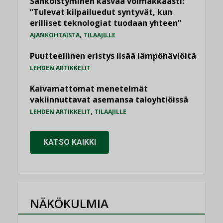
Sähköistyminen kasvaa voimakkaasti:
”Tulevat kilpailuedut syntyvät, kun
erilliset teknologiat tuodaan yhteen”
,
AJANKOHTAISTA
TILAAJILLE
Puutteellinen eristys lisää lämpöhäviöitä
LEHDEN ARTIKKELIT
Kaivamattomat menetelmät
vakiinnuttavat asemansa taloyhtiöissä
,
LEHDEN ARTIKKELIT
TILAAJILLE
KATSO KAIKKI
NÄKÖKULMIA