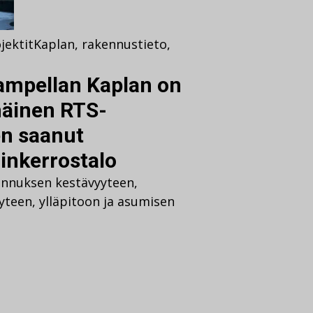
jektit
Kaplan
,
rakennustieto
,
mpellan Kaplan on
äinen RTS-
en saanut
inkerrostalo
kennuksen kestävyyteen,
yteen, ylläpitoon ja asumisen