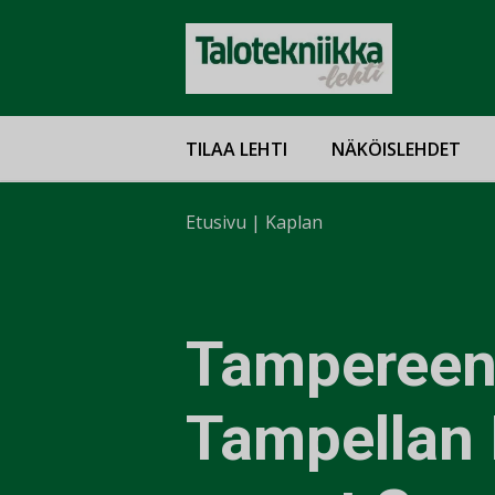
TILAA LEHTI
NÄKÖISLEHDET
Etusivu
|
Kaplan
Tampereen
Tampellan