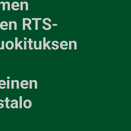
omen
en RTS-
uokituksen
einen
stalo