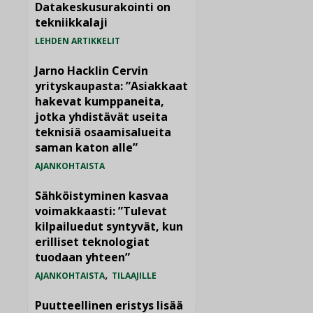
Datakeskusurakointi on
tekniikkalaji
LEHDEN ARTIKKELIT
Jarno Hacklin Cervin
yrityskaupasta: ”Asiakkaat
hakevat kumppaneita,
jotka yhdistävät useita
teknisiä osaamisalueita
saman katon alle”
AJANKOHTAISTA
Sähköistyminen kasvaa
voimakkaasti: ”Tulevat
kilpailuedut syntyvät, kun
erilliset teknologiat
tuodaan yhteen”
,
AJANKOHTAISTA
TILAAJILLE
Puutteellinen eristys lisää