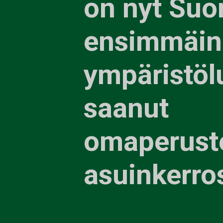
on nyt Su
ensimmäin
ympäristöl
saanut
omaperust
asuinkerro