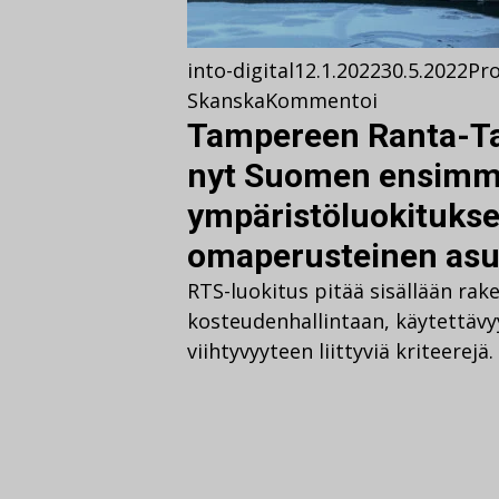
into-digital
12.1.2022
30.5.2022
Pro
Skanska
Kommentoi
Tampereen Ranta-Ta
nyt Suomen ensimm
ympäristöluokituks
omaperusteinen asu
RTS-luokitus pitää sisällään ra
kosteudenhallintaan, käytettävy
viihtyvyyteen liittyviä kriteerejä.