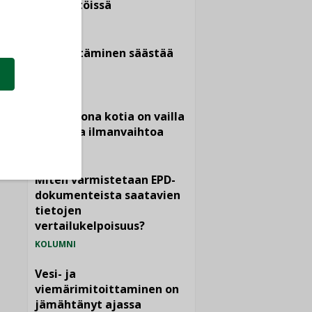
kiinteistöissä
KOLUMNI
Sähköistäminen säästää
euroja
KOLUMNI
Yli miljoona kotia on vailla
toimivaa ilmanvaihtoa
KOLUMNI
Miten varmistetaan EPD-
dokumenteista saatavien
tietojen
vertailukelpoisuus?
KOLUMNI
Vesi- ja
viemärimitoittaminen on
jämähtänyt ajassa