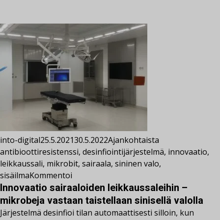
into-digital
25.5.2021
30.5.2022
Ajankohtaista
antibioottiresistenssi
,
desinfiointijärjestelmä
,
innovaatio
,
leikkaussali
,
mikrobit
,
sairaala
,
sininen valo
,
sisäilma
Kommentoi
Innovaatio sairaaloiden leikkaussaleihin –
mikrobeja vastaan taistellaan sinisellä valolla
Järjestelmä desinfioi tilan automaattisesti silloin, kun