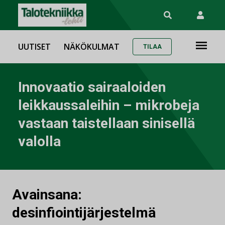
UUTISET
NÄKÖKULMAT
TILAA
Innovaatio sairaaloiden
leikkaussaleihin – mikrobeja
vastaan taistellaan sinisellä
valolla
Avainsana:
desinfiointijärjestelmä