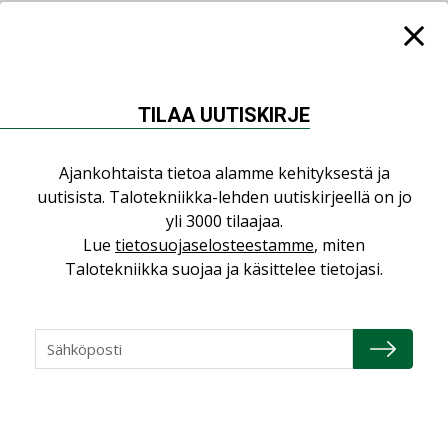
NIMITYKSET
Consti
TILAA UUTISKIRJE
NIMITYKSET
Refair
Ajankohtaista tietoa alamme kehityksestä ja
uutisista. Talotekniikka-lehden uutiskirjeellä on jo
NIMITYKSET
yli 3000 tilaajaa.
Granlund Oy
Lue
tietosuojaselosteestamme
, miten
NIMITYKSET
Talotekniikka suojaa ja käsittelee tietojasi.
Schneider Electric
NIMITYKSET
KATSO KAIKKI