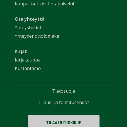
Kaupalliset viestintäpalvelut
Ota yhteyttä
Yhteystiedot
Yhteydenottolomake
Kirjat
Kirjakauppa
Kustantamo
Tietosuoja
Tilaus- ja toimitusehdot
TILAA UUTISKIRJE