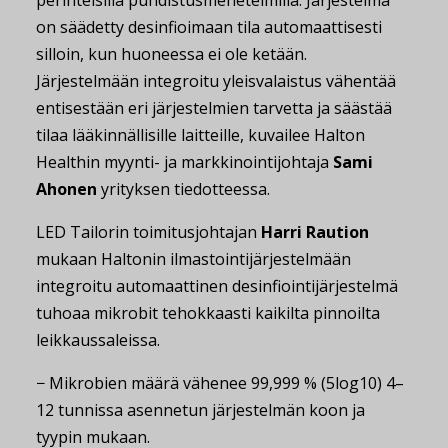
on säädetty desinfioimaan tila automaattisesti
silloin, kun huoneessa ei ole ketään.
Järjestelmään integroitu yleisvalaistus vähentää
entisestään eri järjestelmien tarvetta ja säästää
tilaa lääkinnällisille laitteille, kuvailee Halton
Healthin myynti- ja markkinointijohtaja
Sami
Ahonen
yrityksen tiedotteessa.
LED Tailorin toimitusjohtajan
Harri Raution
mukaan Haltonin ilmastointijärjestelmään
integroitu automaattinen desinfiointijärjestelmä
tuhoaa mikrobit tehokkaasti kaikilta pinnoilta
leikkaussaleissa.
− Mikrobien määrä vähenee 99,999 % (5log10) 4–
12 tunnissa asennetun järjestelmän koon ja
tyypin mukaan.