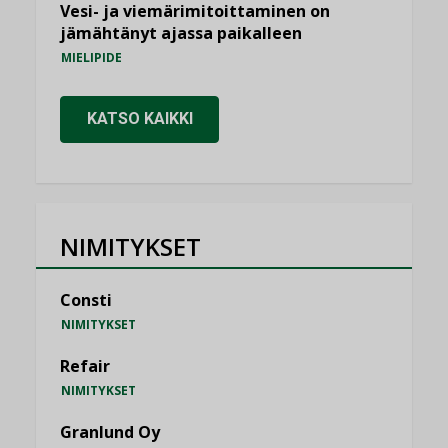
Vesi- ja viemärimitoittaminen on
jämähtänyt ajassa paikalleen
MIELIPIDE
KATSO KAIKKI
NIMITYKSET
Consti
NIMITYKSET
Refair
NIMITYKSET
Granlund Oy