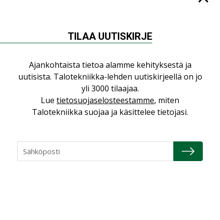
”Asiakkaat hakevat kumppaneita, jotka
yhdistävät useita teknisiä osaamisalueita
saman katon alle”
TILAA UUTISKIRJE
AJANKOHTAISTA
Sähköistyminen kasvaa voimakkaasti:
Ajankohtaista tietoa alamme kehityksestä ja
”Tulevat kilpailuedut syntyvät, kun
uutisista. Talotekniikka-lehden uutiskirjeellä on jo
erilliset teknologiat tuodaan yhteen”
yli 3000 tilaajaa.
,
AJANKOHTAISTA
TILAAJILLE
Lue
tietosuojaselosteestamme
, miten
Puutteellinen eristys lisää lämpöhäviöitä
Talotekniikka suojaa ja käsittelee tietojasi.
LEHDEN ARTIKKELIT
Kaivamattomat menetelmät
vakiinnuttavat asemansa taloyhtiöissä
,
LEHDEN ARTIKKELIT
TILAAJILLE
KATSO KAIKKI