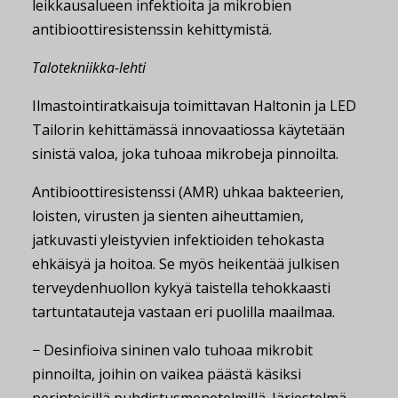
leikkausalueen infektioita ja mikrobien
antibioottiresistenssin kehittymistä.
Talotekniikka-lehti
Ilmastointiratkaisuja toimittavan Haltonin ja LED
Tailorin kehittämässä innovaatiossa käytetään
sinistä valoa, joka tuhoaa mikrobeja pinnoilta.
Antibioottiresistenssi (AMR) uhkaa bakteerien,
loisten, virusten ja sienten aiheuttamien,
jatkuvasti yleistyvien infektioiden tehokasta
ehkäisyä ja hoitoa. Se myös heikentää julkisen
terveydenhuollon kykyä taistella tehokkaasti
tartuntatauteja vastaan eri puolilla maailmaa.
− Desinfioiva sininen valo tuhoaa mikrobit
pinnoilta, joihin on vaikea päästä käsiksi
perinteisillä puhdistusmenetelmillä. Järjestelmä