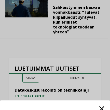
Sähköistyminen kasvaa
voimakkaasti: ”Tulevat
kilpailuedut syntyvät,
kun erilliset
teknologiat tuodaan
yhteen”
LUETUIMMAT UUTISET
Viikko
Kuukausi
Datakeskusurakointi on tekniikkalaji
LEHDEN ARTIKKELIT
Jarno Hacklin Cervin yrityskaupasta: