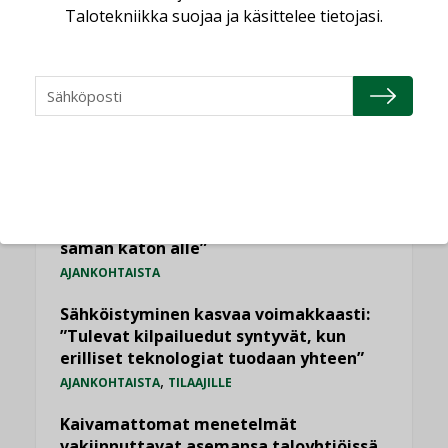
Talotekniikka suojaa ja käsittelee tietojasi.
LUETUIMMAT UUTISET
Viikko
Kuukausi
Datakeskusurakointi on tekniikkalaji
LEHDEN ARTIKKELIT
Jarno Hacklin Cervin yrityskaupasta:
”Asiakkaat hakevat kumppaneita, jotka
yhdistävät useita teknisiä osaamisalueita
saman katon alle”
AJANKOHTAISTA
Sähköistyminen kasvaa voimakkaasti:
”Tulevat kilpailuedut syntyvät, kun
erilliset teknologiat tuodaan yhteen”
,
AJANKOHTAISTA
TILAAJILLE
Kaivamattomat menetelmät
vakiinnuttavat asemansa taloyhtiöissä