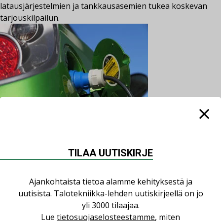
latausjärjestelmien ja tankkausasemien tukea koskevan
tarjouskilpailun.
into-digital
3.2.2017
30.5.2022
Ajankohtaista
direktiivi
,
energiatehokkuusdirektiivi
,
sähköauto
,
sähköauton
TILAA UUTISKIRJE
latauspiste
,
taloyhtiö
Kommentoi
Sähköautojen latausvalmiudet puntarissa
Sähköautojen latausvalmiudet ja rakennusten automaatio-
Ajankohtaista tietoa alamme kehityksestä ja
ja valvontajärjestelmät ovat esillä hallituksessa.
uutisista. Talotekniikka-lehden uutiskirjeellä on jo
yli 3000 tilaajaa.
Lue
tietosuojaselosteestamme
, miten