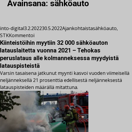
Avainsana:
sähköauto
into-digital
3.2.2022
30.5.2022
Ajankohtaista
sähköauto
,
STK
Kommentoi
Kiinteistöihin myytiin 32 000 sähköauton
latauslaitetta vuonna 2021 – Tehokas
peruslataus alle kolmanneksessa myydyistä
latauspisteistä
Varsin tasaisena jatkunut myynti kasvoi vuoden viimeisellä
neljänneksellä 21 prosenttia edellisestä neljänneksestä
latauspisteiden määrällä mitattuna.