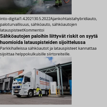
into-digital
1.4.2021
30.5.2022
Ajankohtaista
hybridiauto
,
paloturvallisuus
,
sähköauto
,
sähköautojen
latauspisteet
Kommentoi
Sähköautojen paloihin liittyvät riskit on syytä
huomioida latauspisteiden sijoittelussa
Parkkihalleissa sähköautot ja latauspisteet kannattaa
sijoittaa helppokulkuisille siirtoreiteille.