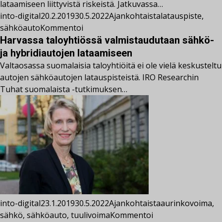
lataamiseen liittyvistä riskeistä. Jatkuvassa…
into-digital
20.2.2019
30.5.2022
Ajankohtaista
latauspiste
,
sähköauto
Kommentoi
Harvassa taloyhtiössä valmistaudutaan sähkö-
ja hybridiautojen lataamiseen
Valtaosassa suomalaisia taloyhtiöitä ei ole vielä keskusteltu
autojen sähköautojen latauspisteistä. IRO Researchin
Tuhat suomalaista -tutkimuksen…
into-digital
23.1.2019
30.5.2022
Ajankohtaista
aurinkovoima
,
sähkö
,
sähköauto
,
tuulivoima
Kommentoi