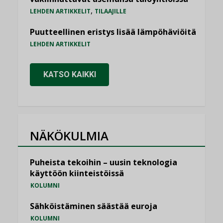
,
LEHDEN ARTIKKELIT
TILAAJILLE
Puutteellinen eristys lisää lämpöhäviöitä
LEHDEN ARTIKKELIT
KATSO KAIKKI
NÄKÖKULMIA
Puheista tekoihin – uusin teknologia
käyttöön kiinteistöissä
KOLUMNI
Sähköistäminen säästää euroja
KOLUMNI