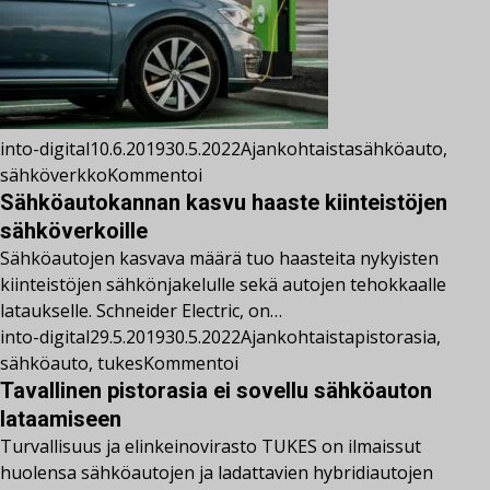
into-digital
10.6.2019
30.5.2022
Ajankohtaista
sähköauto
,
sähköverkko
Kommentoi
Sähköautokannan kasvu haaste kiinteistöjen
sähköverkoille
Sähköautojen kasvava määrä tuo haasteita nykyisten
kiinteistöjen sähkönjakelulle sekä autojen tehokkaalle
lataukselle. Schneider Electric, on…
into-digital
29.5.2019
30.5.2022
Ajankohtaista
pistorasia
,
sähköauto
,
tukes
Kommentoi
Tavallinen pistorasia ei sovellu sähköauton
lataamiseen
Turvallisuus ja elinkeinovirasto TUKES on ilmaissut
huolensa sähköautojen ja ladattavien hybridiautojen