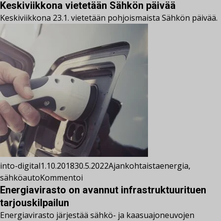
Keskiviikkona vietetään Sähkön päivää
Keskiviikkona 23.1. vietetään pohjoismaista Sähkön päivää.
into-digital
1.10.2018
30.5.2022
Ajankohtaista
energia
,
sähköauto
Kommentoi
Energiavirasto on avannut infrastruktuurituen
tarjouskilpailun
Energiavirasto järjestää sähkö- ja kaasuajoneuvojen