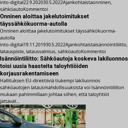
into-digital
22.9.2020
30.5.2022
Ajankohtaista
onninen
,
sähköauto
Kommentoi
Onninen aloittaa jakelutoimitukset
täyssähkökuorma-autolla
Onninen aloittaa jakelutoimitukset täyssähkökuorma-
autolla
into-digital
19.11.2019
30.5.2022
Ajankohtaista
isännöintiliitto
,
latauspiste
,
latausvalmius
,
sähköauto
Kommentoi
Isännöintiliitto: Sähköautoja koskeva lakiluonnos
toisi uusia haasteita taloyhtiöiden
korjausrakentamiseen
Hallituksen EU-direktiiviä tiukempi lakiluonnos
sähköautojen latausmahdollisuuksista voi Isännöintiliiton
mukaan pahimmillaan johtaa siihen, että taloyhtiöt
jättävät…