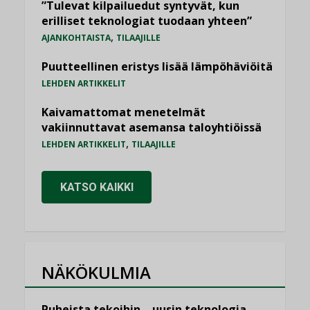
”Tulevat kilpailuedut syntyvät, kun
erilliset teknologiat tuodaan yhteen”
,
AJANKOHTAISTA
TILAAJILLE
Puutteellinen eristys lisää lämpöhäviöitä
LEHDEN ARTIKKELIT
Kaivamattomat menetelmät
vakiinnuttavat asemansa taloyhtiöissä
,
LEHDEN ARTIKKELIT
TILAAJILLE
KATSO KAIKKI
NÄKÖKULMIA
Puheista tekoihin – uusin teknologia