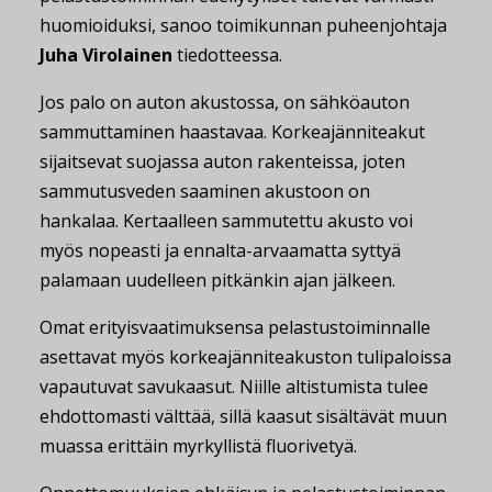
huomioiduksi, sanoo toimikunnan puheenjohtaja
Juha Virolainen
tiedotteessa.
Jos palo on auton akustossa, on sähköauton
sammuttaminen haastavaa. Korkeajänniteakut
sijaitsevat suojassa auton rakenteissa, joten
sammutusveden saaminen akustoon on
hankalaa. Kertaalleen sammutettu akusto voi
myös nopeasti ja ennalta-arvaamatta syttyä
palamaan uudelleen pitkänkin ajan jälkeen.
Omat erityisvaatimuksensa pelastustoiminnalle
asettavat myös korkeajänniteakuston tulipaloissa
vapautuvat savukaasut. Niille altistumista tulee
ehdottomasti välttää, sillä kaasut sisältävät muun
muassa erittäin myrkyllistä fluorivetyä.