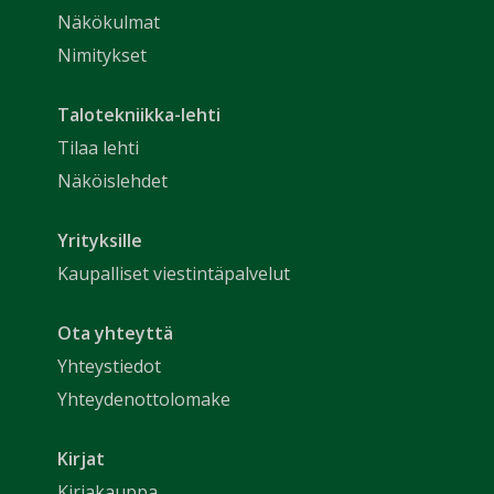
Näkökulmat
Nimitykset
Talotekniikka-lehti
Tilaa lehti
Näköislehdet
Yrityksille
Kaupalliset viestintäpalvelut
Ota yhteyttä
Yhteystiedot
Yhteydenottolomake
Kirjat
Kirjakauppa