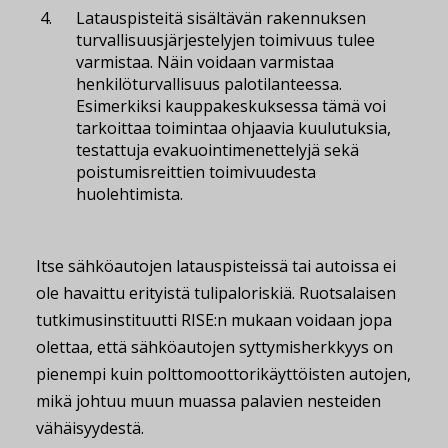
Latauspisteitä sisältävän rakennuksen
turvallisuusjärjestelyjen toimivuus tulee
varmistaa. Näin voidaan varmistaa
henkilöturvallisuus palotilanteessa.
Esimerkiksi kauppakeskuksessa tämä voi
tarkoittaa toimintaa ohjaavia kuulutuksia,
testattuja evakuointimenettelyjä sekä
poistumisreittien toimivuudesta
huolehtimista.
Itse sähköautojen latauspisteissä tai autoissa ei
ole havaittu erityistä tulipaloriskiä. Ruotsalaisen
tutkimusinstituutti RISE:n mukaan voidaan jopa
olettaa, että sähköautojen syttymisherkkyys on
pienempi kuin polttomoottorikäyttöisten autojen,
mikä johtuu muun muassa palavien nesteiden
vähäisyydestä.