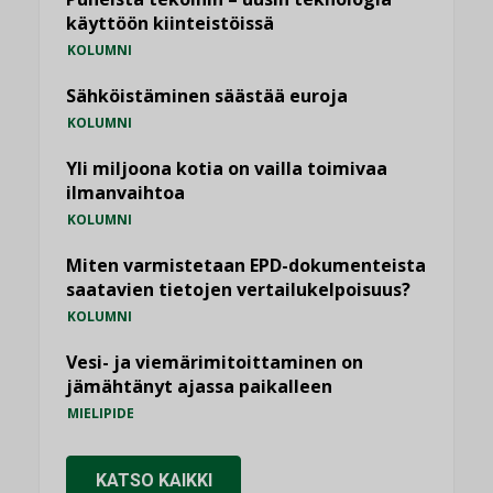
käyttöön kiinteistöissä
KOLUMNI
Sähköistäminen säästää euroja
KOLUMNI
Yli miljoona kotia on vailla toimivaa
ilmanvaihtoa
KOLUMNI
Miten varmistetaan EPD-dokumenteista
saatavien tietojen vertailukelpoisuus?
KOLUMNI
Vesi- ja viemärimitoittaminen on
jämähtänyt ajassa paikalleen
MIELIPIDE
KATSO KAIKKI