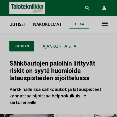
UUTISET
NÄKÖKULMAT
TILAA
AJANKOHTAISTA
UUTINEN
Sähköautojen paloihin liittyvät
riskit on syytä huomioida
latauspisteiden sijoittelussa
Parkkihalleissa sähköautot ja latauspisteet
kannattaa sijoittaa helppokulkuisille
siirtoreiteille.