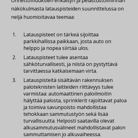
Onnettomuuksien ehkäisyn ja pelastustoiminnan
näkökulmasta latauspisteiden suunnittelussa on
neljä huomioitavaa teemaa:
Latauspisteet on tärkeä sijoittaa
parkkihallissa paikkaan, josta auto on
helppo ja nopea siirtää ulos.
Latauspisteet tulee asentaa
sähköturvallisesti, ja niistä on pystyttävä
tarvittaessa katkaisemaan virta.
Latauspisteitä sisältävän rakennuksen
paloteknisten laitteiden riittävyys tulee
varmistaa: automaattinen paloilmoitin
hälyttää palosta, sprinklerit rajoittavat paloa
ja toimiva savunpoisto mahdollistaa
tehokkaan sammutustyön sekä lisää
turvallisuutta. Helposti saatavilla olevat
alkusammutusvälineet mahdollistavat palon
sammuttamisen jo alkuvaiheessa.