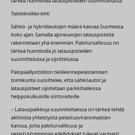
tärkeä huomioida latauspisteiden suunnittelussa.
Talotekniikka-lehti
Sähkö- ja hybridiautojen määrä kasvaa Suomessa
koko ajan. Samalla ajoneuvojen latauspisteitä
rakennetaan yhä enemmän. Paloturvallisuus on
tärkeä huomioida jo latauspisteiden
suunnittelussa ja sijoittelussa.
Palopäällystöliiton tieliikennepelastamisen
toimikunta suosittelee, että sähköautot ja
latauspisteet sijoitetaan parkkihalleissa
helppokulkuisille siirtoreiteille.
– Latauspaikkoja suunniteltaessa on tärkeä tehdä
aktiivista yhteistyötä pelastusviranomaisten
kanssa, jotta paloturvallisuus ja
pelastustoiminnan edellytykset tulevat varmasti