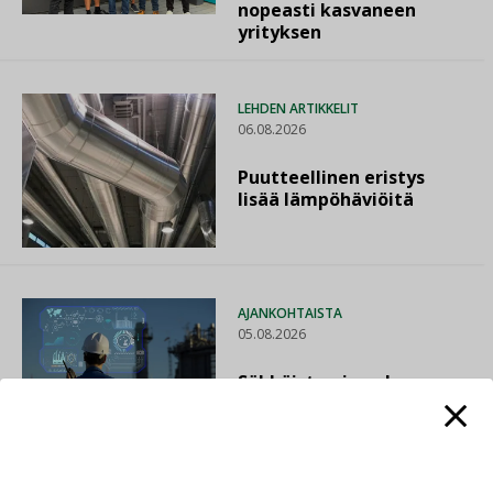
nopeasti kasvaneen
yrityksen
LEHDEN ARTIKKELIT
06.08.2026
Puutteellinen eristys
lisää lämpöhäviöitä
AJANKOHTAISTA
05.08.2026
Sähköistyminen kasvaa
voimakkaasti: ”Tulevat
kilpailuedut syntyvät,
kun erilliset
teknologiat tuodaan
yhteen”