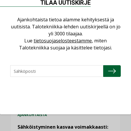
TILAA UUTISKIRJE
Ajankohtaista tietoa alamme kehityksestä ja
uutisista. Talotekniikka-lehden uutiskirjeellä on jo
yli 3000 tilaajaa.
Lue
tietosuojaselosteestamme
, miten
LUETUIMMAT UUTISET
Talotekniikka suojaa ja käsittelee tietojasi.
Viikko
Kuukausi
Datakeskusurakointi on tekniikkalaji
LEHDEN ARTIKKELIT
Jarno Hacklin Cervin yrityskaupasta:
”Asiakkaat hakevat kumppaneita, jotka
yhdistävät useita teknisiä osaamisalueita
saman katon alle”
AJANKOHTAISTA
Sähköistyminen kasvaa voimakkaasti: