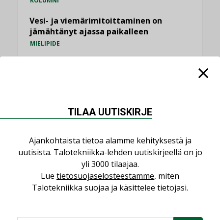
KOLUMNI
Vesi- ja viemärimitoittaminen on
jämähtänyt ajassa paikalleen
MIELIPIDE
KATSO KAIKKI
TILAA UUTISKIRJE
NIMITYKSET
Ajankohtaista tietoa alamme kehityksestä ja
uutisista. Talotekniikka-lehden uutiskirjeellä on jo
Consti
yli 3000 tilaajaa.
Lue
tietosuojaselosteestamme
, miten
NIMITYKSET
Talotekniikka suojaa ja käsittelee tietojasi.
Refair
NIMITYKSET