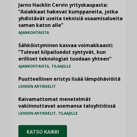
Jarno Hacklin Cervin yrityskaupasta:
”Asiakkaat hakevat kumppaneita, jotka
yhdistävät useita teknisiä osaamisalueita
saman katon alle”
AJANKOHTAISTA
Sähköistyminen kasvaa voimakkaasti:
”Tulevat kilpailuedut syntyvät, kun
erilliset teknologiat tuodaan yhteen”
,
AJANKOHTAISTA
TILAAJILLE
Puutteellinen eristys lisää lämpöhäviöitä
LEHDEN ARTIKKELIT
Kaivamattomat menetelmät
vakiinnuttavat asemansa taloyhtiöissä
,
LEHDEN ARTIKKELIT
TILAAJILLE
KATSO KAIKKI