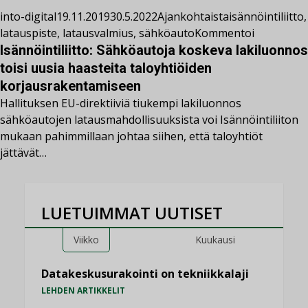
into-digital
19.11.2019
30.5.2022
Ajankohtaista
isännöintiliitto
,
latauspiste
,
latausvalmius
,
sähköauto
Kommentoi
Isännöintiliitto: Sähköautoja koskeva lakiluonnos
toisi uusia haasteita taloyhtiöiden
korjausrakentamiseen
Hallituksen EU-direktiiviä tiukempi lakiluonnos
sähköautojen latausmahdollisuuksista voi Isännöintiliiton
mukaan pahimmillaan johtaa siihen, että taloyhtiöt
jättävät…
LUETUIMMAT UUTISET
Viikko
Kuukausi
Datakeskusurakointi on tekniikkalaji
LEHDEN ARTIKKELIT