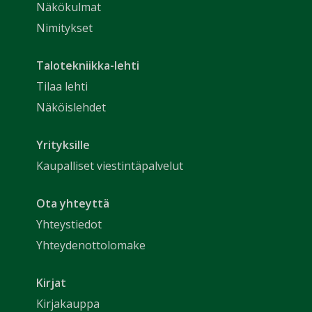
Näkökulmat
Nimitykset
Talotekniikka-lehti
Tilaa lehti
Näköislehdet
Yrityksille
Kaupalliset viestintäpalvelut
Ota yhteyttä
Yhteystiedot
Yhteydenottolomake
Kirjat
Kirjakauppa