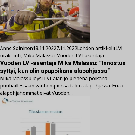
Anne Soininen
18.11.2022
7.11.2022
Lehden artikkelit
LVI-
urakointi
,
Mika Malassu
,
Vuoden LVI-asentaja
Vuoden LVI-asentaja Mika Malassu: ”Innostus
syttyi, kun olin apupoikana alapohjassa”
Mika Malassu löysi LVI-alan jo pienenä poikana
puuhaillessaan vanhempiensa talon alapohjassa. Enää
alapohjahommat eivät Vuoden…