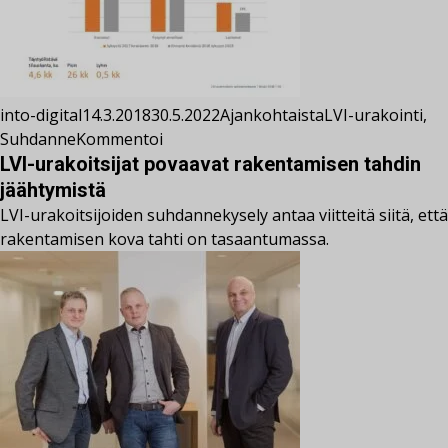
into-digital
14.3.2018
30.5.2022
Ajankohtaista
LVI-urakointi
,
Suhdanne
Kommentoi
LVI-urakoitsijat povaavat rakentamisen tahdin
jäähtymistä
LVI-urakoitsijoiden suhdannekysely antaa viitteitä siitä, että
rakentamisen kova tahti on tasaantumassa.