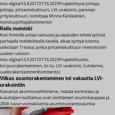
into-digital
13.4.2017
27.10.2023
Projektit
hyvä johtaja
,
johtaja
,
johtamiskulttuuri
,
LVI-urakointi
,
parempi
yrityskulttuuri
,
toimittaja Minna Kärkkäinen
,
toimitusjohtaja
Kommentoi
Reilu meininki
Kun ihmisille antaa vastuuta ja vapauden tehdä työnsä
parhaalla mahdollisella tavalla, alkaa syntyä tulosta,
uskotaan Triossa, jonka johtamiskulttuuri remontoitiin
uuteen uskoon.
into-digital
13.3.2017
27.10.2023
Projektit
huolto
,
korjausrakentaminen
,
lvi-tu
,
LVI-urakointi
,
Suhdanne
,
uudisrakentaminen
Kommentoi
Vilkas asuntorakentaminen toi vakautta LVI-
urakointiin
Kasvanut asunnonvaihtotarve, matala korkotaso ja
kuluttajien luottamus ovat siivittäneet asuntokauppaa ja
2000-luvun voimakkainta asuntotuotantovauhtia.