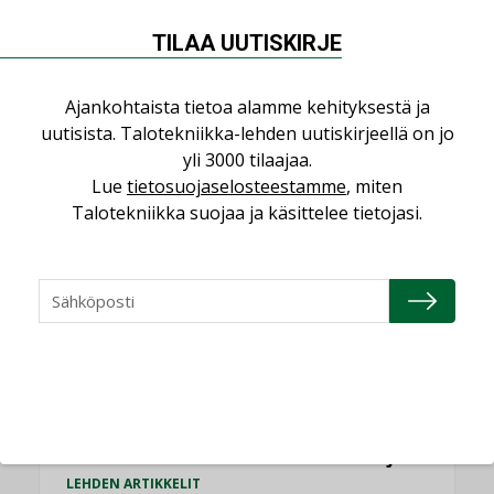
TILAA UUTISKIRJE
Ajankohtaista tietoa alamme kehityksestä ja
into-digital
31.1.2017
30.5.2022
Ajankohtaista
Garantia
,
uutisista. Talotekniikka-lehden uutiskirjeellä on jo
Kaupalliset takaukset
,
LVI-urakointi
,
Sirpa-Liisa Heino
,
yli 3000 tilaajaa.
takaus- ja rahoitusjärjestelyt
,
Urakointi
Kommentoi
Lue
tietosuojaselosteestamme
, miten
Urakkaa pukkaa – mutta millä riskillä?
Talotekniikka suojaa ja käsittelee tietojasi.
Urakoivan yrityksen arjessa kaikkia riskejä ei aina
tiedosteta, eikä piileviä riskejä siten päästä eliminoimaan.
LUETUIMMAT UUTISET
Viikko
Kuukausi
Datakeskusurakointi on tekniikkalaji
LEHDEN ARTIKKELIT