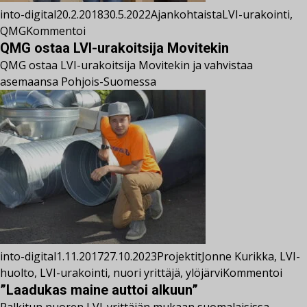
into-digital
20.2.2018
30.5.2022
Ajankohtaista
LVI-urakointi
,
QMG
Kommentoi
QMG ostaa LVI-urakoitsija Movitekin
QMG ostaa LVI-urakoitsija Movitekin ja vahvistaa
asemaansa Pohjois-Suomessa
into-digital
1.11.2017
27.10.2023
Projektit
Jonne Kurikka
,
LVI-
huolto
,
LVI-urakointi
,
nuori yrittäjä
,
ylöjärvi
Kommentoi
”Laadukas maine auttoi alkuun”
Palkitun nuoren LVI-yrittäjän mukaan suomalaisissa