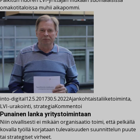
omakotitaloissa muhii aikapommi.
into-digital
12.5.2017
30.5.2022
Ajankohtaista
liiketoiminta
,
LVI-urakointi
,
strategia
Kommentoi
Punainen lanka yritystoimintaan
Niin oivallisesti ei mikään organisaatio toimi, että pelkällä
kovalla työllä korjataan tulevaisuuden suunnittelun puute
tai strategiset virheet.