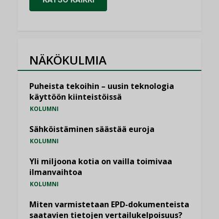
NÄKÖKULMIA
Puheista tekoihin – uusin teknologia
käyttöön kiinteistöissä
KOLUMNI
Sähköistäminen säästää euroja
KOLUMNI
Yli miljoona kotia on vailla toimivaa
ilmanvaihtoa
KOLUMNI
Miten varmistetaan EPD-dokumenteista
saatavien tietojen vertailukelpoisuus?