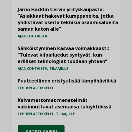
Jarno Hacklin Cervin yrityskaupasta:
”Asiakkaat hakevat kumppaneita, jotka
yhdistävät useita teknisiä osaamisalueita
saman katon alle”
AJANKOHTAISTA
Sähköistyminen kasvaa voimakkaasti:
”Tulevat kilpailuedut syntyvät, kun
erilliset teknologiat tuodaan yhteen”
,
AJANKOHTAISTA
TILAAJILLE
Puutteellinen eristys lisää lämpöhäviöitä
LEHDEN ARTIKKELIT
Kaivamattomat menetelmät
vakiinnuttavat asemansa taloyhtiöissä
,
LEHDEN ARTIKKELIT
TILAAJILLE
KATSO KAIKKI