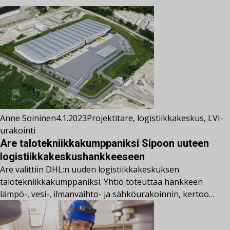
Anne Soininen
4.1.2023
Projektit
are
,
logistiikkakeskus
,
LVI-
urakointi
Are talotekniikkakumppaniksi Sipoon uuteen
logistiikkakeskushankkeeseen
Are valittiin DHL:n uuden logistiikkakeskuksen
talotekniikkakumppaniksi. Yhtiö toteuttaa hankkeen
lämpö-, vesi-, ilmanvaihto- ja sähköurakoinnin, kertoo…