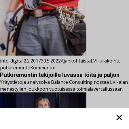
into-digital
2.2.2017
30.5.2022
Ajankohtaista
LVI-urakointi
,
putkiremontti
Kommentoi
Putkiremontin tekijöille luvassa töitä ja paljon
Yritystietoja analysoiva Balance Consulting nostaa LVI-alan
menestyjien joukkoon vuotuisessa toimialavertailussaan.