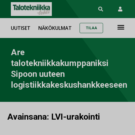
UUTISET
NÄKÖKULMAT
TILAA
Are
talotekniikkakumppaniksi
Sipoon uuteen
logistiikkakeskushankkeeseen
Avainsana:
LVI-urakointi