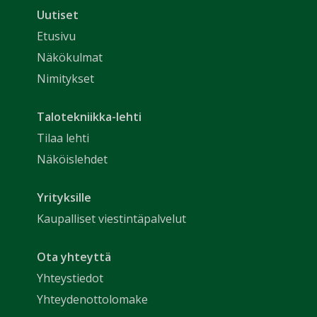
Uutiset
Etusivu
Näkökulmat
Nimitykset
Talotekniikka-lehti
Tilaa lehti
Näköislehdet
Yrityksille
Kaupalliset viestintäpalvelut
Ota yhteyttä
Yhteystiedot
Yhteydenottolomake