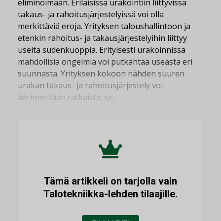
eliminoimaan. Erilaisissa urakointiin liittyvissä
takaus- ja rahoitusjärjestelyissä voi olla
merkittäviä eroja. Yrityksen taloushallintoon ja
etenkin rahoitus- ja takausjärjestelyihin liittyy
useita sudenkuoppia. Erityisesti urakoinnissa
mahdollisia ongelmia voi putkahtaa useasta eri
suunnasta. Yrityksen kokoon nähden suuren
urakan takaus- ja rahoitusjärjestely voi
äärimmillään ratkaista, se...
Tämä artikkeli on tarjolla vain
Talotekniikka-lehden tilaajille.