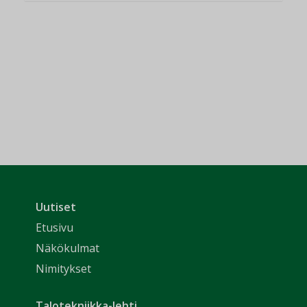
Uutiset
Etusivu
Näkökulmat
Nimitykset
Talotekniikka-lehti