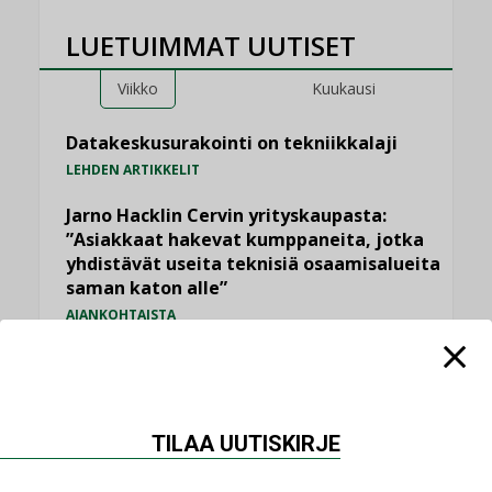
LUETUIMMAT UUTISET
Viikko
Kuukausi
Datakeskusurakointi on tekniikkalaji
LEHDEN ARTIKKELIT
Jarno Hacklin Cervin yrityskaupasta:
”Asiakkaat hakevat kumppaneita, jotka
yhdistävät useita teknisiä osaamisalueita
saman katon alle”
AJANKOHTAISTA
Sähköistyminen kasvaa voimakkaasti:
”Tulevat kilpailuedut syntyvät, kun
erilliset teknologiat tuodaan yhteen”
,
AJANKOHTAISTA
TILAAJILLE
TILAA UUTISKIRJE
Puutteellinen eristys lisää lämpöhäviöitä