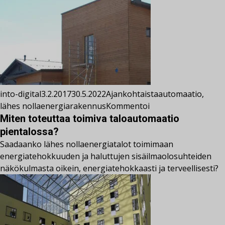
into-digital
3.2.2017
30.5.2022
Ajankohtaista
automaatio
,
lähes nollaenergiarakennus
Kommentoi
Miten toteuttaa toimiva taloautomaatio
pientalossa?
Saadaanko lähes nollaenergiatalot toimimaan
energiatehokkuuden ja haluttujen sisäilmaolosuhteiden
näkökulmasta oikein, energiatehokkaasti ja terveellisesti?