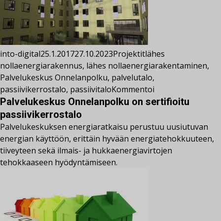
into-digital
25.1.2017
27.10.2023
Projektit
lähes
nollaenergiarakennus
,
lähes nollaenergiarakentaminen
,
Palvelukeskus Onnelanpolku
,
palvelutalo
,
passiivikerrostalo
,
passiivitalo
Kommentoi
Palvelukeskus Onnelanpolku on sertifioitu
passiivikerrostalo
Palvelukeskuksen energiaratkaisu perustuu uusiutuvan
energian käyttöön, erittäin hyvään energiatehokkuuteen,
tiiveyteen sekä ilmais- ja hukkaenergiavirtojen
tehokkaaseen hyödyntämiseen.