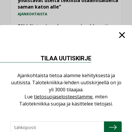
yhdistävät useita teknisiä osaamisalueita
saman katon alle”
AJANKOHTAISTA
Sähköistyminen kasvaa voimakkaasti:
”Tulevat kilpailuedut syntyvät, kun
erilliset teknologiat tuodaan yhteen”
,
AJANKOHTAISTA
TILAAJILLE
TILAA UUTISKIRJE
Puutteellinen eristys lisää lämpöhäviöitä
LEHDEN ARTIKKELIT
Ajankohtaista tietoa alamme kehityksestä ja
Kaivamattomat menetelmät
uutisista. Talotekniikka-lehden uutiskirjeellä on jo
vakiinnuttavat asemansa taloyhtiöissä
yli 3000 tilaajaa.
,
LEHDEN ARTIKKELIT
TILAAJILLE
Lue
tietosuojaselosteestamme
, miten
Talotekniikka suojaa ja käsittelee tietojasi.
KATSO KAIKKI