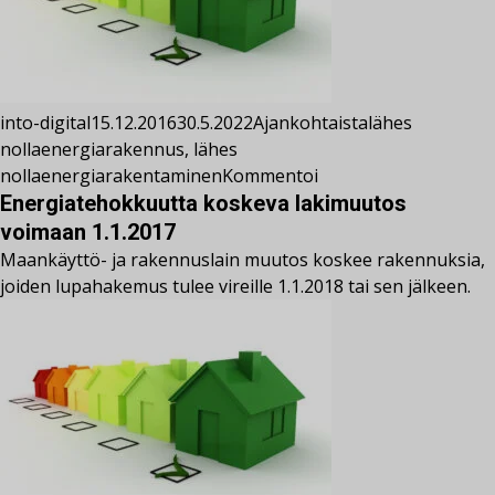
into-digital
15.12.2016
30.5.2022
Ajankohtaista
lähes
nollaenergiarakennus
,
lähes
nollaenergiarakentaminen
Kommentoi
Energiatehokkuutta koskeva lakimuutos
voimaan 1.1.2017
Maankäyttö- ja rakennuslain muutos koskee rakennuksia,
joiden lupahakemus tulee vireille 1.1.2018 tai sen jälkeen.