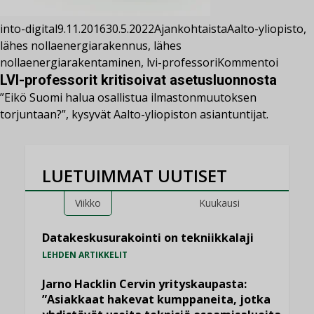
into-digital
9.11.2016
30.5.2022
Ajankohtaista
Aalto-yliopisto
,
lähes nollaenergiarakennus
,
lähes
nollaenergiarakentaminen
,
lvi-professori
Kommentoi
LVI-professorit kritisoivat asetusluonnosta
”Eikö Suomi halua osallistua ilmastonmuutoksen
torjuntaan?”, kysyvät Aalto-yliopiston asiantuntijat.
LUETUIMMAT UUTISET
Viikko
Kuukausi
Datakeskusurakointi on tekniikkalaji
LEHDEN ARTIKKELIT
Jarno Hacklin Cervin yrityskaupasta:
”Asiakkaat hakevat kumppaneita, jotka