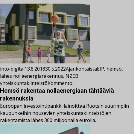
into-digital
13.8.2018
30.5.2022
Ajankohtaista
EIP
,
hemsö
,
lähes nollaenergiarakennus
,
NZEB
,
yhteiskuntakiinteistö
Kommentoi
Hemsö rakentaa nollaenergiaan tähtääviä
rakennuksia
Euroopan investointipankki lainoittaa Ruotsin suurimpiin
kaupunkeihin nousevien yhteiskuntakiinteistöjen
rakentamista lähes 300 miljoonalla eurolla.