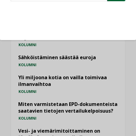
NÄKÖKULMIA
Puheista tekoihin – uusin teknologia
käyttöön kiinteistöissä
KOLUMNI
Sähköistäminen säästää euroja
KOLUMNI
Yli miljoona kotia on vailla toimivaa
ilmanvaihtoa
KOLUMNI
Miten varmistetaan EPD-dokumenteista
saatavien tietojen vertailukelpoisuus?
KOLUMNI
Vesi- ja viemärimitoittaminen on