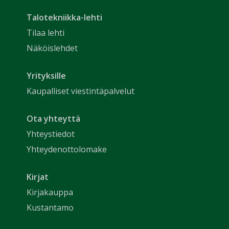
Talotekniikka-lehti
Tilaa lehti
Näköislehdet
Yrityksille
Kaupalliset viestintäpalvelut
Ota yhteyttä
Yhteystiedot
Yhteydenottolomake
Kirjat
Kirjakauppa
Kustantamo