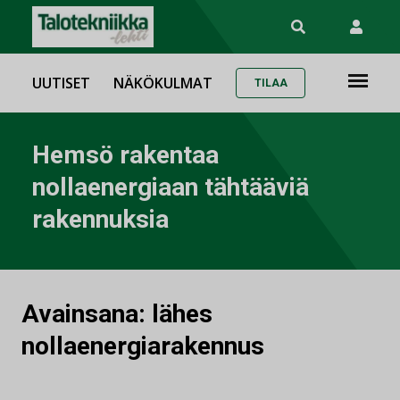
UUTISET
NÄKÖKULMAT
TILAA
Hemsö rakentaa
nollaenergiaan tähtääviä
rakennuksia
Avainsana:
lähes
nollaenergiarakennus