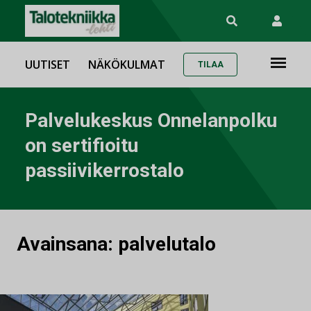
UUTISET
NÄKÖKULMAT
TILAA
Palvelukeskus Onnelanpolku
on sertifioitu
passiivikerrostalo
Avainsana:
palvelutalo