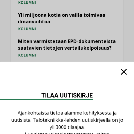
KOLUMNI
Yli miljoona kotia on vailla toimivaa
ilmanvaihtoa
KOLUMNI
Miten varmistetaan EPD-dokumenteista
saatavien tietojen vertailukelpoisuus?
KOLUMNI
Vesi- ja viemärimitoittaminen on
jämähtänyt ajassa paikalleen
MIELIPIDE
TILAA UUTISKIRJE
KATSO KAIKKI
Ajankohtaista tietoa alamme kehityksestä ja
uutisista. Talotekniikka-lehden uutiskirjeellä on jo
yli 3000 tilaajaa.