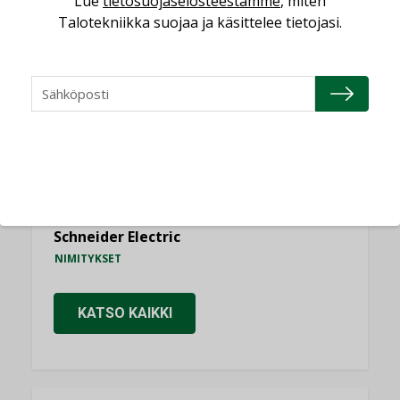
Lue
tietosuojaselosteestamme
, miten
NIMITYKSET
Talotekniikka suojaa ja käsittelee tietojasi.
Consti
NIMITYKSET
Refair
NIMITYKSET
Granlund Oy
NIMITYKSET
Schneider Electric
NIMITYKSET
KATSO KAIKKI