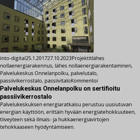
into-digital
25.1.2017
27.10.2023
Projektit
lähes
nollaenergiarakennus
,
lähes nollaenergiarakentaminen
,
Palvelukeskus Onnelanpolku
,
palvelutalo
,
passiivikerrostalo
,
passiivitalo
Kommentoi
Palvelukeskus Onnelanpolku on sertifioitu
passiivikerrostalo
Palvelukeskuksen energiaratkaisu perustuu uusiutuvan
energian käyttöön, erittäin hyvään energiatehokkuuteen,
tiiveyteen sekä ilmais- ja hukkaenergiavirtojen
tehokkaaseen hyödyntämiseen.