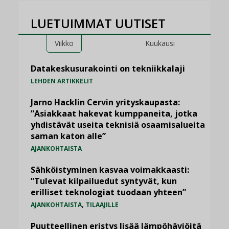
LUETUIMMAT UUTISET
Viikko
Kuukausi
Datakeskusurakointi on tekniikkalaji
LEHDEN ARTIKKELIT
Jarno Hacklin Cervin yrityskaupasta:
”Asiakkaat hakevat kumppaneita, jotka
yhdistävät useita teknisiä osaamisalueita
saman katon alle”
AJANKOHTAISTA
Sähköistyminen kasvaa voimakkaasti:
”Tulevat kilpailuedut syntyvät, kun
erilliset teknologiat tuodaan yhteen”
,
AJANKOHTAISTA
TILAAJILLE
Puutteellinen eristys lisää lämpöhäviöitä