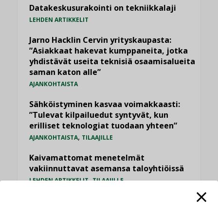
Datakeskusurakointi on tekniikkalaji
LEHDEN ARTIKKELIT
Jarno Hacklin Cervin yrityskaupasta:
”Asiakkaat hakevat kumppaneita, jotka
yhdistävät useita teknisiä osaamisalueita
saman katon alle”
AJANKOHTAISTA
Sähköistyminen kasvaa voimakkaasti:
”Tulevat kilpailuedut syntyvät, kun
erilliset teknologiat tuodaan yhteen”
,
AJANKOHTAISTA
TILAAJILLE
Kaivamattomat menetelmät
vakiinnuttavat asemansa taloyhtiöissä
,
LEHDEN ARTIKKELIT
TILAAJILLE
Puutteellinen eristys lisää lämpöhäviöitä
LEHDEN ARTIKKELIT