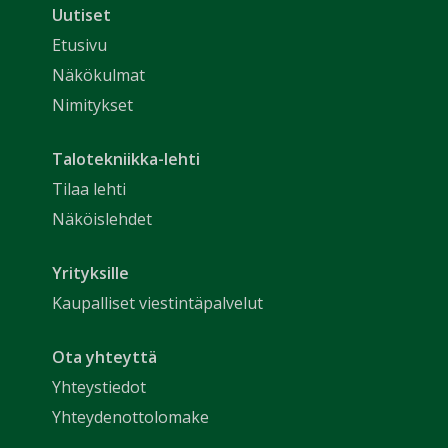
Uutiset
Etusivu
Näkökulmat
Nimitykset
Talotekniikka-lehti
Tilaa lehti
Näköislehdet
Yrityksille
Kaupalliset viestintäpalvelut
Ota yhteyttä
Yhteystiedot
Yhteydenottolomake