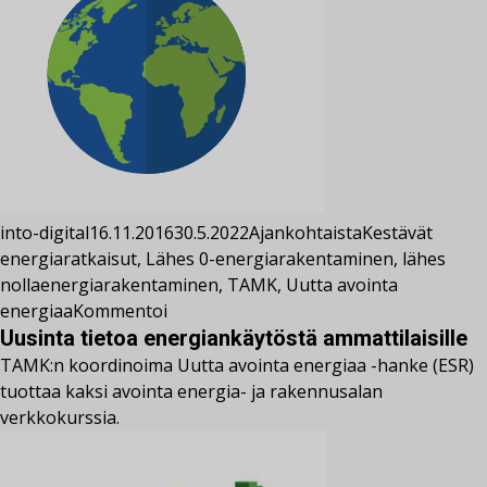
into-digital
16.11.2016
30.5.2022
Ajankohtaista
Kestävät
energiaratkaisut
,
Lähes 0-energiarakentaminen
,
lähes
nollaenergiarakentaminen
,
TAMK
,
Uutta avointa
energiaa
Kommentoi
Uusinta tietoa energiankäytöstä ammattilaisille
TAMK:n koordinoima Uutta avointa energiaa -hanke (ESR)
tuottaa kaksi avointa energia- ja rakennusalan
verkkokurssia.