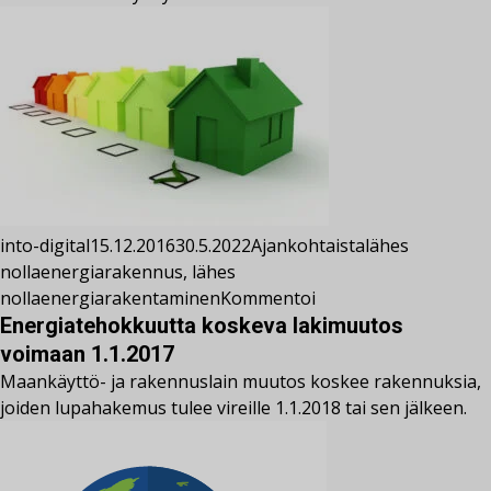
into-digital
15.12.2016
30.5.2022
Ajankohtaista
lähes
nollaenergiarakennus
,
lähes
nollaenergiarakentaminen
Kommentoi
Energiatehokkuutta koskeva lakimuutos
voimaan 1.1.2017
Maankäyttö- ja rakennuslain muutos koskee rakennuksia,
joiden lupahakemus tulee vireille 1.1.2018 tai sen jälkeen.