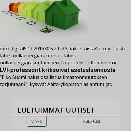
into-digital
9.11.2016
30.5.2022
Ajankohtaista
Aalto-yliopisto
,
lähes nollaenergiarakennus
,
lähes
nollaenergiarakentaminen
,
lvi-professori
Kommentoi
LVI-professorit kritisoivat asetusluonnosta
”Eikö Suomi halua osallistua ilmastonmuutoksen
torjuntaan?”, kysyvät Aalto-yliopiston asiantuntijat.
LUETUIMMAT UUTISET
Viikko
Kuukausi