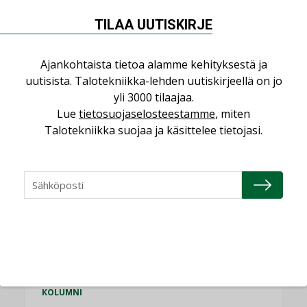
TILAA UUTISKIRJE
KATSO KAIKKI
Ajankohtaista tietoa alamme kehityksestä ja
uutisista. Talotekniikka-lehden uutiskirjeellä on jo
yli 3000 tilaajaa.
Lue
tietosuojaselosteestamme
, miten
NÄKÖKULMIA
Talotekniikka suojaa ja käsittelee tietojasi.
Puheista tekoihin – uusin teknologia
käyttöön kiinteistöissä
KOLUMNI
Sähköistäminen säästää euroja
KOLUMNI
Yli miljoona kotia on vailla toimivaa
ilmanvaihtoa
KOLUMNI