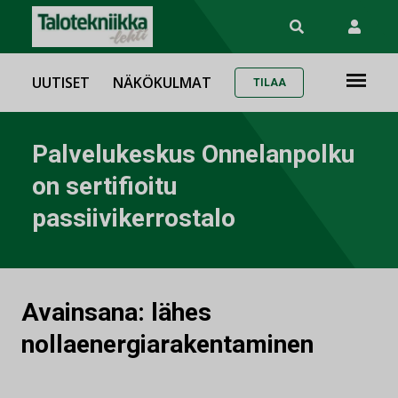
UUTISET
NÄKÖKULMAT
TILAA
Palvelukeskus Onnelanpolku
on sertifioitu
passiivikerrostalo
Avainsana:
lähes
nollaenergiarakentaminen