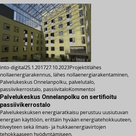
into-digital
25.1.2017
27.10.2023
Projektit
lähes
nollaenergiarakennus
,
lähes nollaenergiarakentaminen
,
Palvelukeskus Onnelanpolku
,
palvelutalo
,
passiivikerrostalo
,
passiivitalo
Kommentoi
Palvelukeskus Onnelanpolku on sertifioitu
passiivikerrostalo
Palvelukeskuksen energiaratkaisu perustuu uusiutuvan
energian käyttöön, erittäin hyvään energiatehokkuuteen,
tiiveyteen sekä ilmais- ja hukkaenergiavirtojen
tehokkaaseen hyödyntämiseen.