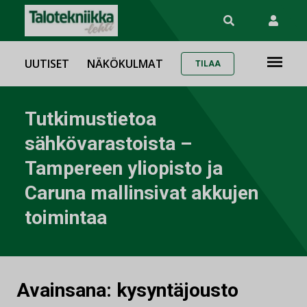
UUTISET
NÄKÖKULMAT
TILAA
Tutkimustietoa
sähkövarastoista –
Tampereen yliopisto ja
Caruna mallinsivat akkujen
toimintaa
Avainsana:
kysyntäjousto