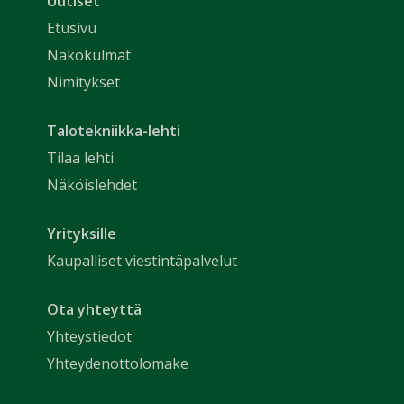
Uutiset
Etusivu
Näkökulmat
Nimitykset
Talotekniikka-lehti
Tilaa lehti
Näköislehdet
Yrityksille
Kaupalliset viestintäpalvelut
Ota yhteyttä
Yhteystiedot
Yhteydenottolomake