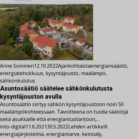
Anne Soininen
12.10.2022
Ajankohtaista
energiansäästö
,
energiatehokkuus
,
kysyntäjousto
,
maalämpö
,
sähkönkulutus
Asuntosäätiö säätelee sähkönkulutusta
kysyntäjouston avulla
Asuntosäätiö siirtyy sähkön kysyntäjoustoon noin 50
maalämpökohteessaan. Tavoitteena on tuoda säästöjä
sekä asukkaille että energiantuotantoon,…
into-digital
11.6.2021
30.5.2022
Lehden artikkelit
energiajärjestelmä
,
energiantarve
,
keinoäly
,