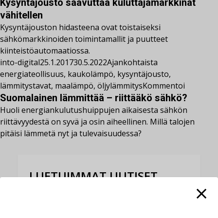
Kysyntäjousto saavuttaa kuluttajamarkkinat
vähitellen
Kysyntäjouston hidasteena ovat toistaiseksi
sähkömarkkinoiden toimintamallit ja puutteet
kiinteistöautomaatiossa.
into-digital
25.1.2017
30.5.2022
Ajankohtaista
energiateollisuus
,
kaukolämpö
,
kysyntäjousto
,
lämmitystavat
,
maalämpö
,
öljylämmitys
Kommentoi
Suomalainen lämmittää – riittääkö sähkö?
Huoli energiankulutushuippujen aikaisesta sähkön
riittävyydestä on syvä ja osin aiheellinen. Millä talojen
pitäisi lämmetä nyt ja tulevaisuudessa?
LUETUIMMAT UUTISET
Viikko
Kuukausi