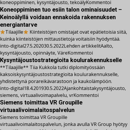
koneoppiminen
,
kysyntäjousto
,
tekoäly
Kommentoi
Koneoppiminen tuo esiin talon ominaisuudet –
Keinoälyllä voidaan ennakoida rakennuksen
energiantarve
Tilaajille
Kiinteistöjen omistajat ovat epätietoisia siitä,
kuinka kiinteistöjen mittaustietoja voitaisiin hyödyntää.
into-digital
27.5.2020
30.5.2022
Lehden artikkelit
Aalto
,
kysyntäjousto
,
opinnäyte
,
Väre
Kommentoi
Kysyntäjoustostrategioita koulurakennukselle
**Tilaajille** Tiia Kukkola tutki diplomityössään
kaksoiskysyntäjoustostrategioita koulurakennukselle,
yhdistettynä porareikävarastoon ja kaukolämpöön.
into-digital
18.4.2019
30.5.2022
Ajankohtaista
kysyntäjousto
,
siemens
,
virtuaalivoimapalvelu
,
vr
Kommentoi
Siemens toimittaa VR Groupille
virtuaalivoimalaitospalvelun
Siemens toimittaa VR Groupille
virtuaalivoimalaitospalvelun, jonka avulla VR Group hyötyy