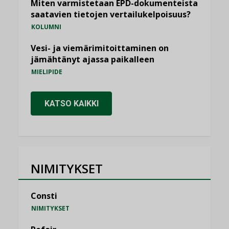
Miten varmistetaan EPD-dokumenteista
saatavien tietojen vertailukelpoisuus?
KOLUMNI
Vesi- ja viemärimitoittaminen on
jämähtänyt ajassa paikalleen
MIELIPIDE
KATSO KAIKKI
NIMITYKSET
Consti
NIMITYKSET