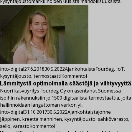
kysyntäjoustomarkkinoiden uusista mahdollisuuksista.
into-digital
27.6.2018
30.5.2022
Ajankohtaista
Fourdeg
,
IoT
,
kysyntäjousto
,
termostaatti
Kommentoi
Lämmitystä optimoimalla säästöjä ja viihtyvyyttä
Nuori kasvuyritys Fourdeg Oy on asentanut Suomessa
isoihin rakennuksiin jo 1500 digitaalista termostaattia, joita
hallinnoidaan langattoman verkon yli.
into-digital
31.10.2017
30.5.2022
Ajankohtaista
jonne
Jäppinen
,
kreetta manninen
,
kysyntäjousto
,
sähkövarasto
,
sello
,
varasto
Kommentoi