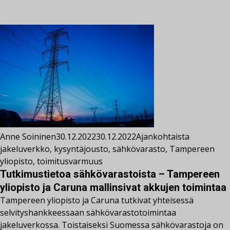
Anne Soininen
30.12.2022
30.12.2022
Ajankohtaista
jakeluverkko
,
kysyntäjousto
,
sähkövarasto
,
Tampereen
yliopisto
,
toimitusvarmuus
Tutkimustietoa sähkövarastoista – Tampereen
yliopisto ja Caruna mallinsivat akkujen toimintaa
Tampereen yliopisto ja Caruna tutkivat yhteisessä
selvityshankkeessaan sähkövarastotoimintaa
jakeluverkossa. Toistaiseksi Suomessa sähkövarastoja on