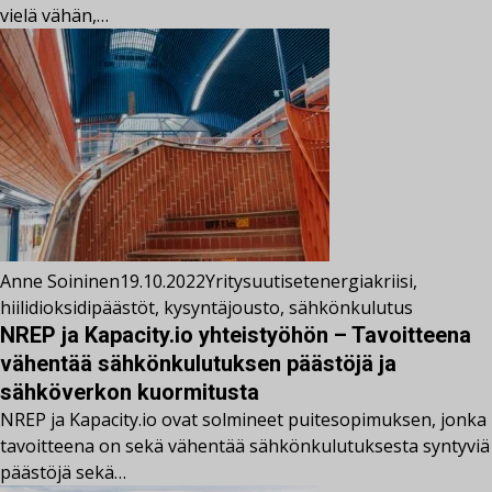
vielä vähän,…
Anne Soininen
19.10.2022
Yritysuutiset
energiakriisi
,
hiilidioksidipäästöt
,
kysyntäjousto
,
sähkönkulutus
NREP ja Kapacity.io yhteistyöhön – Tavoitteena
vähentää sähkönkulutuksen päästöjä ja
sähköverkon kuormitusta
NREP ja Kapacity.io ovat solmineet puitesopimuksen, jonka
tavoitteena on sekä vähentää sähkönkulutuksesta syntyviä
päästöjä sekä…