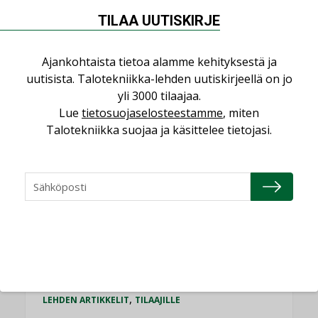
Datakeskusurakointi on tekniikkalaji
TILAA UUTISKIRJE
LEHDEN ARTIKKELIT
Jarno Hacklin Cervin yrityskaupasta:
Ajankohtaista tietoa alamme kehityksestä ja
”Asiakkaat hakevat kumppaneita, jotka
uutisista. Talotekniikka-lehden uutiskirjeellä on jo
yhdistävät useita teknisiä osaamisalueita
saman katon alle”
yli 3000 tilaajaa.
Lue
tietosuojaselosteestamme
, miten
AJANKOHTAISTA
Talotekniikka suojaa ja käsittelee tietojasi.
Sähköistyminen kasvaa voimakkaasti:
”Tulevat kilpailuedut syntyvät, kun
erilliset teknologiat tuodaan yhteen”
,
AJANKOHTAISTA
TILAAJILLE
Puutteellinen eristys lisää lämpöhäviöitä
LEHDEN ARTIKKELIT
Kaivamattomat menetelmät
vakiinnuttavat asemansa taloyhtiöissä
,
LEHDEN ARTIKKELIT
TILAAJILLE