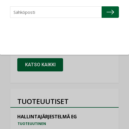
Refair
NIMITYKSET
Granlund Oy
NIMITYKSET
Schneider Electric
NIMITYKSET
KATSO KAIKKI
TUOTEUUTISET
HALLINTAJÄRJESTELMÄ EG
TUOTEUUTINEN