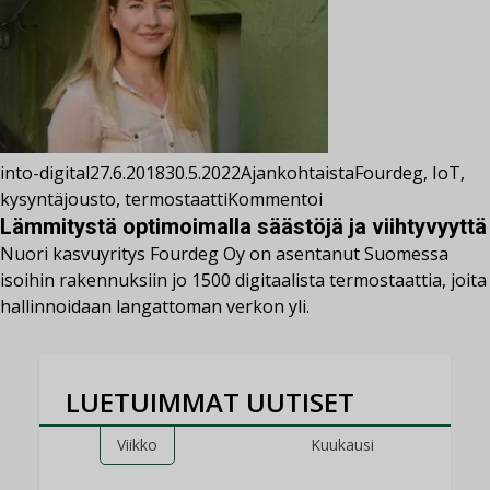
into-digital
27.6.2018
30.5.2022
Ajankohtaista
Fourdeg
,
IoT
,
kysyntäjousto
,
termostaatti
Kommentoi
Lämmitystä optimoimalla säästöjä ja viihtyvyyttä
Nuori kasvuyritys Fourdeg Oy on asentanut Suomessa
isoihin rakennuksiin jo 1500 digitaalista termostaattia, joita
hallinnoidaan langattoman verkon yli.
LUETUIMMAT UUTISET
Viikko
Kuukausi