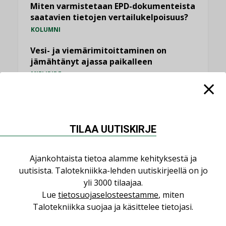
Miten varmistetaan EPD-dokumenteista
saatavien tietojen vertailukelpoisuus?
KOLUMNI
Vesi- ja viemärimitoittaminen on
jämähtänyt ajassa paikalleen
MIELIPIDE
KATSO KAIKKI
TILAA UUTISKIRJE
Ajankohtaista tietoa alamme kehityksestä ja
NIMITYKSET
uutisista. Talotekniikka-lehden uutiskirjeellä on jo
yli 3000 tilaajaa.
Lue
tietosuojaselosteestamme
, miten
Consti
Talotekniikka suojaa ja käsittelee tietojasi.
NIMITYKSET