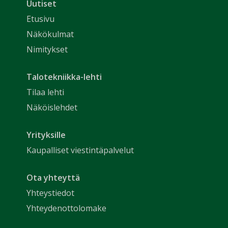
Uutiset
Etusivu
Näkökulmat
Nimitykset
Talotekniikka-lehti
Tilaa lehti
Näköislehdet
Yrityksille
Kaupalliset viestintäpalvelut
Ota yhteyttä
Yhteystiedot
Yhteydenottolomake