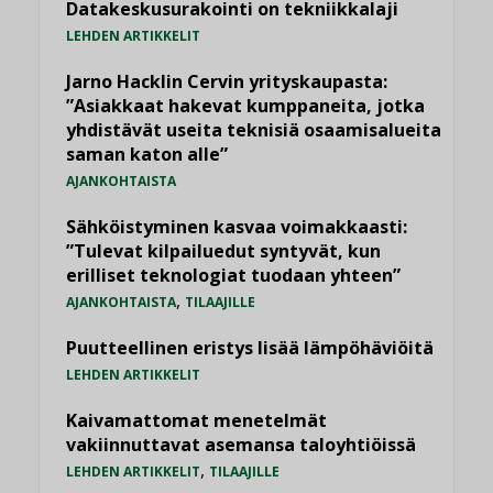
Datakeskusurakointi on tekniikkalaji
LEHDEN ARTIKKELIT
Jarno Hacklin Cervin yrityskaupasta:
”Asiakkaat hakevat kumppaneita, jotka
yhdistävät useita teknisiä osaamisalueita
saman katon alle”
AJANKOHTAISTA
Sähköistyminen kasvaa voimakkaasti:
”Tulevat kilpailuedut syntyvät, kun
erilliset teknologiat tuodaan yhteen”
,
AJANKOHTAISTA
TILAAJILLE
Puutteellinen eristys lisää lämpöhäviöitä
LEHDEN ARTIKKELIT
Kaivamattomat menetelmät
vakiinnuttavat asemansa taloyhtiöissä
,
LEHDEN ARTIKKELIT
TILAAJILLE