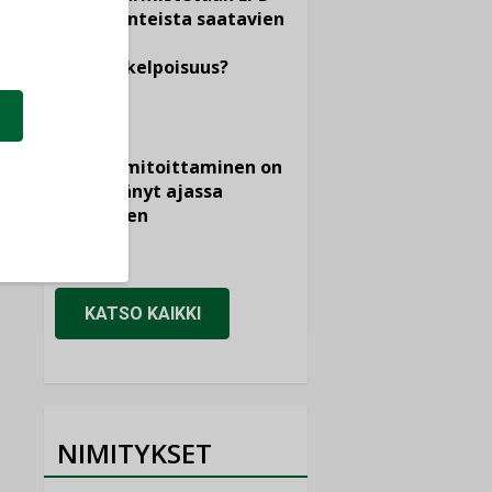
dokumenteista saatavien
tietojen
vertailukelpoisuus?
KOLUMNI
Vesi- ja
viemärimitoittaminen on
jämähtänyt ajassa
paikalleen
MIELIPIDE
KATSO KAIKKI
NIMITYKSET