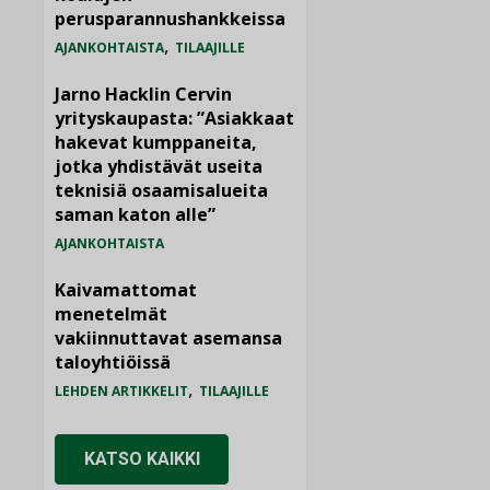
perusparannushankkeissa
,
AJANKOHTAISTA
TILAAJILLE
Jarno Hacklin Cervin
yrityskaupasta: ”Asiakkaat
hakevat kumppaneita,
jotka yhdistävät useita
teknisiä osaamisalueita
saman katon alle”
AJANKOHTAISTA
Kaivamattomat
menetelmät
vakiinnuttavat asemansa
taloyhtiöissä
,
LEHDEN ARTIKKELIT
TILAAJILLE
KATSO KAIKKI