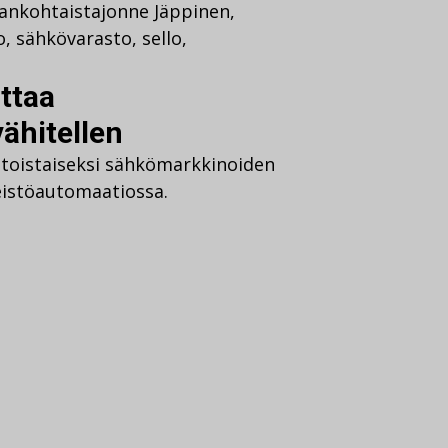
jankohtaista
jonne Jäppinen
,
o
,
sähkövarasto
,
sello
,
ttaa
ähitellen
 toistaiseksi sähkömarkkinoiden
teistöautomaatiossa.