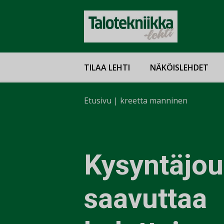
TILAA LEHTI
NÄKÖISLEHDET
Etusivu
|
kreetta manninen
Kysyntäjou
saavuttaa