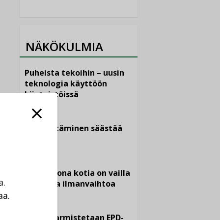
NÄKÖKULMIA
Puheista tekoihin – uusin
teknologia käyttöön
kiinteistöissä
KOLUMNI
Sähköistäminen säästää
euroja
KOLUMNI
Yli miljoona kotia on vailla
a.
toimivaa ilmanvaihtoa
aa.
KOLUMNI
a
Miten varmistetaan EPD-