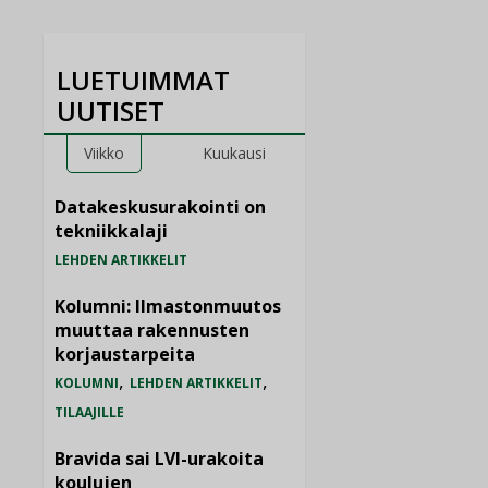
LUETUIMMAT
UUTISET
Viikko
Kuukausi
Datakeskusurakointi on
tekniikkalaji
LEHDEN ARTIKKELIT
Kolumni: Ilmastonmuutos
muuttaa rakennusten
korjaustarpeita
,
,
KOLUMNI
LEHDEN ARTIKKELIT
TILAAJILLE
Bravida sai LVI-urakoita
koulujen