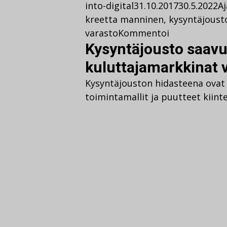
into-digital
31.10.2017
30.5.2022
A
kreetta manninen
,
kysyntäjoust
varasto
Kommentoi
Kysyntäjousto saavu
kuluttajamarkkinat v
Kysyntäjouston hidasteena ovat
toimintamallit ja puutteet kiin