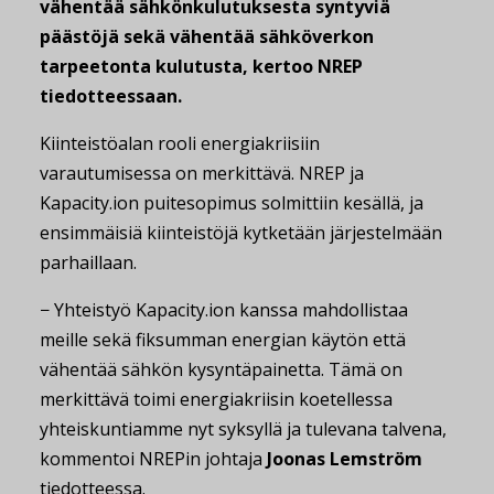
vähentää sähkönkulutuksesta syntyviä
päästöjä sekä vähentää sähköverkon
tarpeetonta kulutusta, kertoo NREP
tiedotteessaan.
Kiinteistöalan rooli energiakriisiin
varautumisessa on merkittävä. NREP ja
Kapacity.ion puitesopimus solmittiin kesällä, ja
ensimmäisiä kiinteistöjä kytketään järjestelmään
parhaillaan.
− Yhteistyö Kapacity.ion kanssa mahdollistaa
meille sekä fiksumman energian käytön että
vähentää sähkön kysyntäpainetta. Tämä on
merkittävä toimi energiakriisin koetellessa
yhteiskuntiamme nyt syksyllä ja tulevana talvena,
kommentoi NREPin johtaja
Joonas Lemström
tiedotteessa.