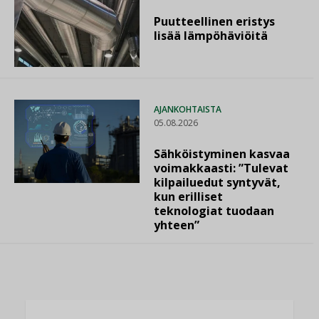
Puutteellinen eristys
lisää lämpöhäviöitä
AJANKOHTAISTA
05.08.2026
Sähköistyminen kasvaa
voimakkaasti: ”Tulevat
kilpailuedut syntyvät,
kun erilliset
teknologiat tuodaan
yhteen”