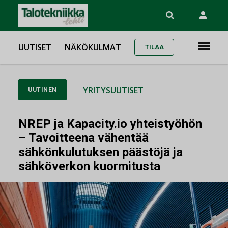
UUTISET
NÄKÖKULMAT
TILAA
YRITYSUUTISET
UUTINEN
NREP ja Kapacity.io yhteistyöhön
– Tavoitteena vähentää
sähkönkulutuksen päästöjä ja
sähköverkon kuormitusta