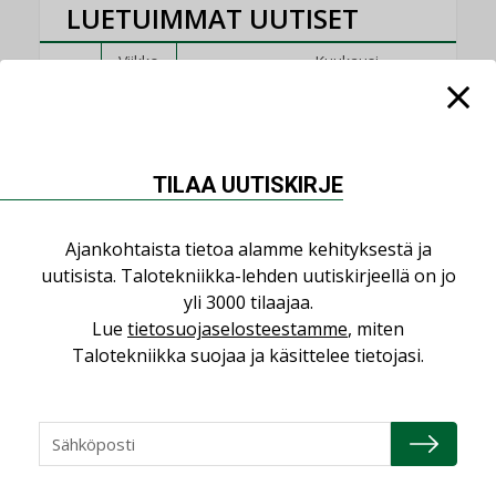
LUETUIMMAT UUTISET
Viikko
Kuukausi
Datakeskusurakointi on tekniikkalaji
LEHDEN ARTIKKELIT
TILAA UUTISKIRJE
Jarno Hacklin Cervin yrityskaupasta:
”Asiakkaat hakevat kumppaneita, jotka
yhdistävät useita teknisiä osaamisalueita
Ajankohtaista tietoa alamme kehityksestä ja
saman katon alle”
uutisista. Talotekniikka-lehden uutiskirjeellä on jo
AJANKOHTAISTA
yli 3000 tilaajaa.
Lue
tietosuojaselosteestamme
, miten
Sähköistyminen kasvaa voimakkaasti:
Talotekniikka suojaa ja käsittelee tietojasi.
”Tulevat kilpailuedut syntyvät, kun
erilliset teknologiat tuodaan yhteen”
,
AJANKOHTAISTA
TILAAJILLE
Puutteellinen eristys lisää lämpöhäviöitä
LEHDEN ARTIKKELIT