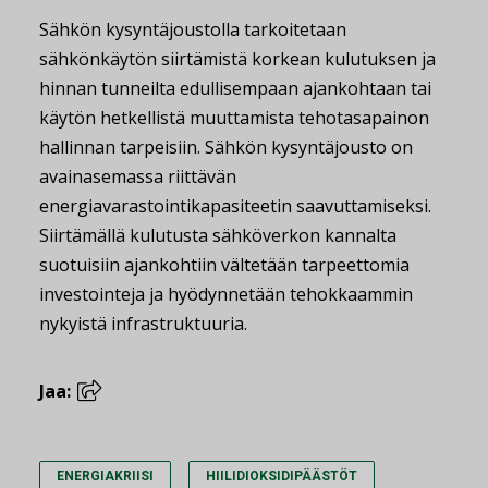
Sähkön kysyntäjoustolla tarkoitetaan
sähkönkäytön siirtämistä korkean kulutuksen ja
hinnan tunneilta edullisempaan ajankohtaan tai
käytön hetkellistä muuttamista tehotasapainon
hallinnan tarpeisiin. Sähkön kysyntäjousto on
avainasemassa riittävän
energiavarastointikapasiteetin saavuttamiseksi.
Siirtämällä kulutusta sähköverkon kannalta
suotuisiin ajankohtiin vältetään tarpeettomia
investointeja ja hyödynnetään tehokkaammin
nykyistä infrastruktuuria.
Jaa:
ENERGIAKRIISI
HIILIDIOKSIDIPÄÄSTÖT