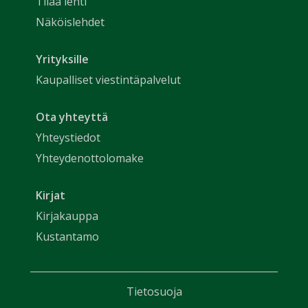
Tilaa lehti
Näköislehdet
Yrityksille
Kaupalliset viestintäpalvelut
Ota yhteyttä
Yhteystiedot
Yhteydenottolomake
Kirjat
Kirjakauppa
Kustantamo
Tietosuoja