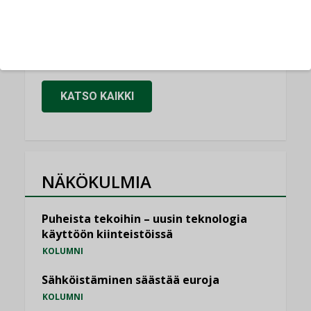
Kaivamattomat menetelmät
vakiinnuttavat asemansa taloyhtiöissä
,
LEHDEN ARTIKKELIT
TILAAJILLE
KATSO KAIKKI
NÄKÖKULMIA
Puheista tekoihin – uusin teknologia
käyttöön kiinteistöissä
KOLUMNI
Sähköistäminen säästää euroja
KOLUMNI