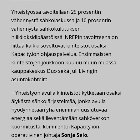
Yhteistyössä tavoitellaan 25 prosentin
vähennystä sähkölaskussa ja 10 prosentin
vähennystä sähkökulutuksen
hiilidioksidipäästöissä. NREPin tavoitteena on
liittää kaikki soveltuvat kiinteistöt osaksi
Kapacity.ion ohjauspalvelua. Ensimmäisten
kiinteistöjen joukkoon kuuluu muun muassa
kauppakeskus Duo sekä Juli Livingin
asuntokohteita.
− Yhteistyön avulla kiinteistöt kytketään osaksi
älykästä sähköjärjestelmää, jonka avulla
hyödynnetään yhä enemmän uusiutuvaa
energiaa sekä lieventämään sähköverkon
kuormitusta, kommentoi Kapacity.ion
operatiivinen johtaja
Sonja Salo
.