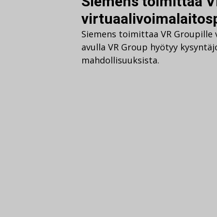
Siemens toimittaa V
virtuaalivoimalaitos
Siemens toimittaa VR Groupille v
avulla VR Group hyötyy kysyntä
mahdollisuuksista.