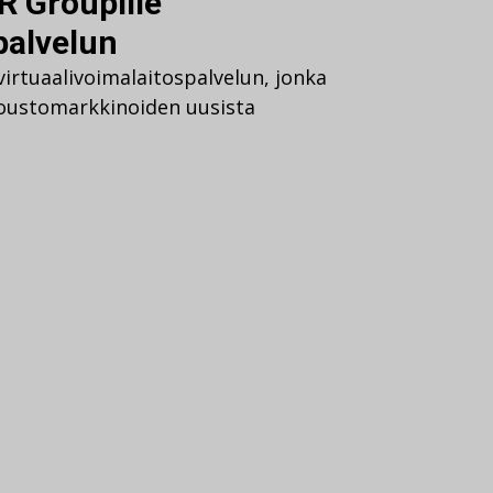
R Groupille
palvelun
irtuaalivoimalaitospalvelun, jonka
joustomarkkinoiden uusista