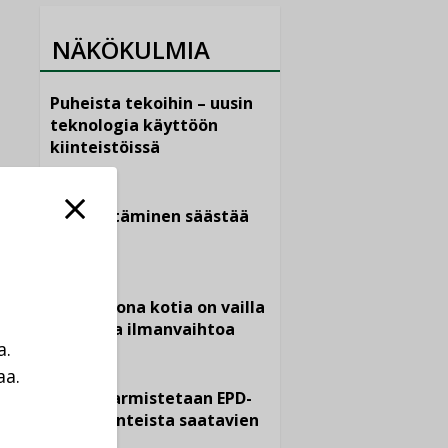
NÄKÖKULMIA
Puheista tekoihin – uusin
teknologia käyttöön
kiinteistöissä
KOLUMNI
Sähköistäminen säästää
euroja
KOLUMNI
Yli miljoona kotia on vailla
toimivaa ilmanvaihtoa
a.
KOLUMNI
aa.
Miten varmistetaan EPD-
a
dokumenteista saatavien
tietojen