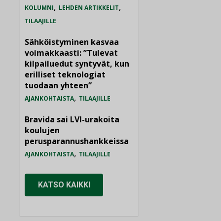
,
,
KOLUMNI
LEHDEN ARTIKKELIT
TILAAJILLE
Sähköistyminen kasvaa
voimakkaasti: ”Tulevat
kilpailuedut syntyvät, kun
erilliset teknologiat
tuodaan yhteen”
,
AJANKOHTAISTA
TILAAJILLE
Bravida sai LVI-urakoita
koulujen
perusparannushankkeissa
,
AJANKOHTAISTA
TILAAJILLE
KATSO KAIKKI