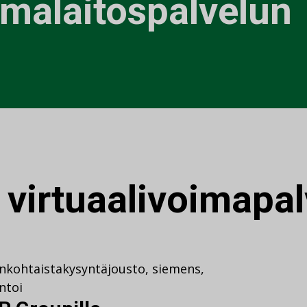
imalaitospalvelun
:
virtuaalivoimapal
nkohtaista
kysyntäjousto
,
siemens
,
toi