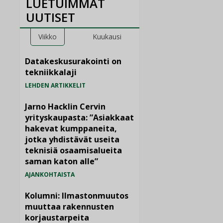
LUETUIMMAT
UUTISET
Viikko
Kuukausi
Datakeskusurakointi on
tekniikkalaji
LEHDEN ARTIKKELIT
Jarno Hacklin Cervin
yrityskaupasta: ”Asiakkaat
hakevat kumppaneita,
jotka yhdistävät useita
teknisiä osaamisalueita
saman katon alle”
AJANKOHTAISTA
Kolumni: Ilmastonmuutos
muuttaa rakennusten
korjaustarpeita