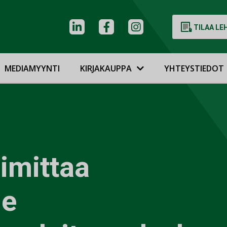
TILAA LE
MEDIAMYYNTI
KIRJAKAUPPA
YHTEYSTIEDOT
imittaa
le