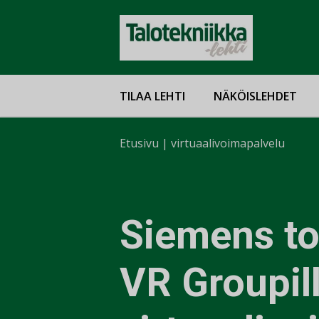
TILAA LEHTI
NÄKÖISLEHDET
Etusivu
|
virtuaalivoimapalvelu
Siemens to
VR Groupil