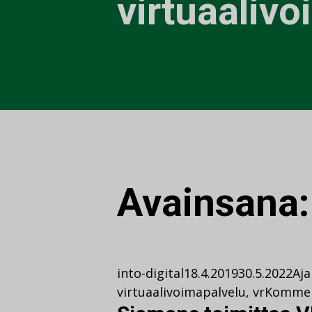
virtuaalivo
Avainsana
into-digital
18.4.2019
30.5.2022
Aja
virtuaalivoimapalvelu
,
vr
Kommen