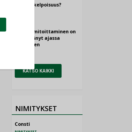
vertailukelpoisuus?
KOLUMNI
Vesi- ja
viemärimitoittaminen on
jämähtänyt ajassa
paikalleen
MIELIPIDE
KATSO KAIKKI
NIMITYKSET
Consti
NIMITYKSET