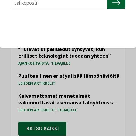
Jarno Hacklin Cervin yrityskaupasta:
”Asiakkaat hakevat kumppaneita, jotka
yhdistävät useita teknisiä osaamisalueita
saman katon alle”
AJANKOHTAISTA
Sähköistyminen kasvaa voimakkaasti:
”Tulevat kilpailuedut syntyvät, kun
erilliset teknologiat tuodaan yhteen”
,
AJANKOHTAISTA
TILAAJILLE
Puutteellinen eristys lisää lämpöhäviöitä
LEHDEN ARTIKKELIT
Kaivamattomat menetelmät
vakiinnuttavat asemansa taloyhtiöissä
,
LEHDEN ARTIKKELIT
TILAAJILLE
KATSO KAIKKI