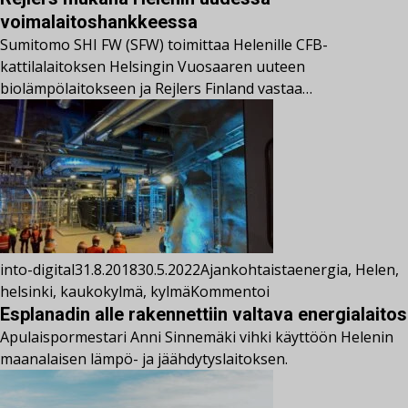
voimalaitoshankkeessa
Sumitomo SHI FW (SFW) toimittaa Helenille CFB-
kattilalaitoksen Helsingin Vuosaaren uuteen
biolämpölaitokseen ja Rejlers Finland vastaa…
into-digital
31.8.2018
30.5.2022
Ajankohtaista
energia
,
Helen
,
helsinki
,
kaukokylmä
,
kylmä
Kommentoi
Esplanadin alle rakennettiin valtava energialaitos
Apulaispormestari Anni Sinnemäki vihki käyttöön Helenin
maanalaisen lämpö- ja jäähdytyslaitoksen.