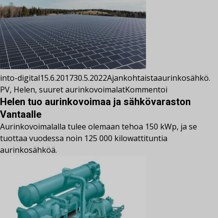
into-digital
15.6.2017
30.5.2022
Ajankohtaista
aurinkosähkö.
PV
,
Helen
,
suuret aurinkovoimalat
Kommentoi
Helen tuo aurinkovoimaa ja sähkövaraston
Vantaalle
Aurinkovoimalalla tulee olemaan tehoa 150 kWp, ja se
tuottaa vuodessa noin 125 000 kilowattituntia
aurinkosähköä.