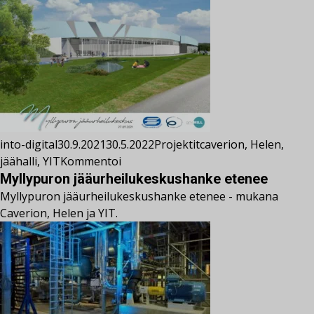
into-digital
30.9.2021
30.5.2022
Projektit
caverion
,
Helen
,
jäähalli
,
YIT
Kommentoi
Myllypuron jääurheilukeskushanke etenee
Myllypuron jääurheilukeskushanke etenee - mukana
Caverion, Helen ja YIT.