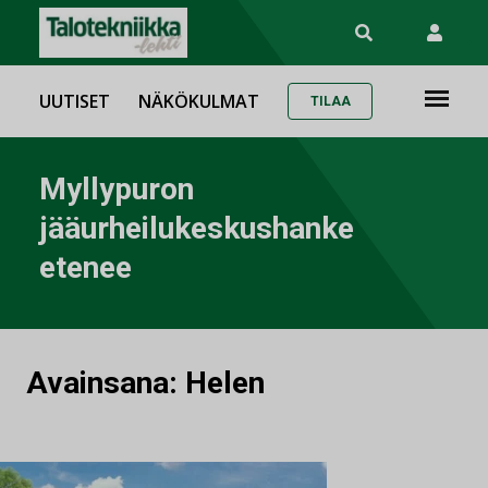
UUTISET
NÄKÖKULMAT
TILAA
Myllypuron
jääurheilukeskushanke
etenee
Avainsana:
Helen