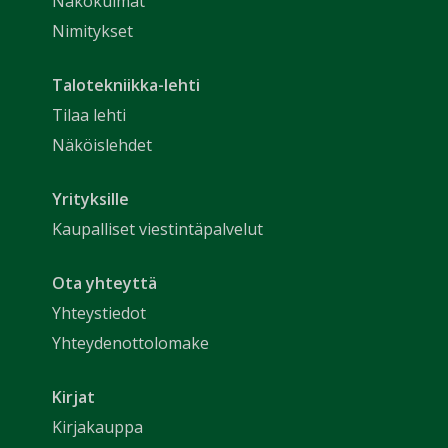
Näkökulmat
Nimitykset
Talotekniikka-lehti
Tilaa lehti
Näköislehdet
Yrityksille
Kaupalliset viestintäpalvelut
Ota yhteyttä
Yhteystiedot
Yhteydenottolomake
Kirjat
Kirjakauppa