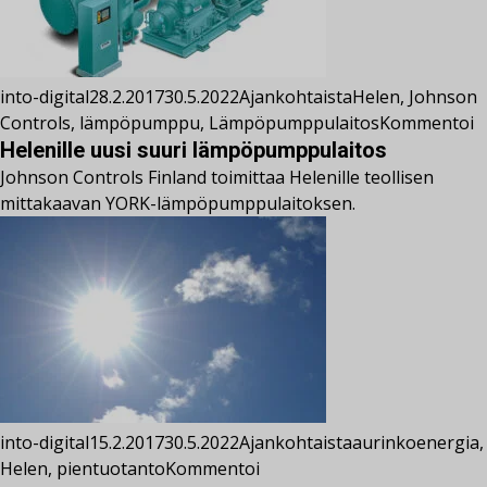
into-digital
28.2.2017
30.5.2022
Ajankohtaista
Helen
,
Johnson
Controls
,
lämpöpumppu
,
Lämpöpumppulaitos
Kommentoi
Helenille uusi suuri lämpöpumppulaitos
Johnson Controls Finland toimittaa Helenille teollisen
mittakaavan YORK-lämpöpumppulaitoksen.
into-digital
15.2.2017
30.5.2022
Ajankohtaista
aurinkoenergia
,
Helen
,
pientuotanto
Kommentoi