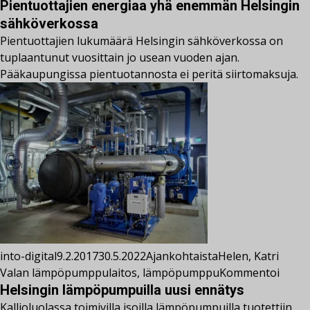
Pientuottajien energiaa yhä enemmän Helsingin
sähköverkossa
Pientuottajien lukumäärä Helsingin sähköverkossa on
tuplaantunut vuosittain jo usean vuoden ajan.
Pääkaupungissa pientuotannosta ei peritä siirtomaksuja.
into-digital
9.2.2017
30.5.2022
Ajankohtaista
Helen
,
Katri
Valan lämpöpumppulaitos
,
lämpöpumppu
Kommentoi
Helsingin lämpöpumpuilla uusi ennätys
Kallioluolassa toimivilla isoilla lämpöpumpuilla tuotettiin