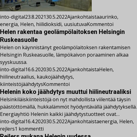
into-digital
23.8.2021
30.5.2022
Ajankohtaista
aurinko
,
energia
,
Helen
,
hiilidioksidi
,
uusiutuva
Kommentoi
Helen rakentaa geolämpölaitoksen Helsingin
Ruskeasuolle
Helen on käynnistänyt geolämpölaitoksen rakentamisen
Helsingin Ruskeasuolle, lämpökaivon poraaminen alkaa
syyskuussa.
into-digital
16.6.2020
30.5.2022
Ajankohtaista
Helen
,
hiilineutraalius
,
kaukojäähdytys
,
kiinteistöjäähdytys
Kommentoi
Helenin koko jäähdytys muuttui hiilineutraaliksi
Helsinkiläiskiinteistöjä on nyt mahdollista viilentää täysin
päästöttömällä, hukkalämmöt hyödyntävällä jäähdytyksellä.
Energiayhtiö Helenin kaikki jäähdytystuotteet ovat…
into-digital
16.4.2020
30.5.2022
Ajankohtaista
energia
,
Helen
,
rejlers
1 kommentti
Rejlers mukana Helenin uudessa