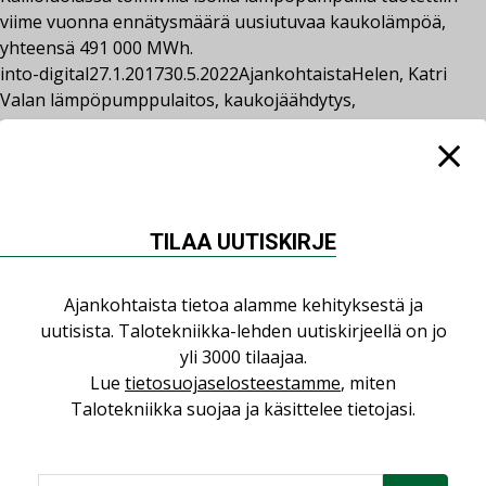
viime vuonna ennätysmäärä uusiutuvaa kaukolämpöä,
yhteensä 491 000 MWh.
into-digital
27.1.2017
30.5.2022
Ajankohtaista
Helen
,
Katri
Valan lämpöpumppulaitos
,
kaukojäähdytys
,
kaukolämpö
Kommentoi
Maailman suurin
Helenin Katri Valan Lämpöpumppulaitos on
tuotantoteholtaan maailman suurin kaukolämpöä ja -
jäähdytystä tuottava lämpöpumppulaitos.
TILAA UUTISKIRJE
Ajankohtaista tietoa alamme kehityksestä ja
LUETUIMMAT UUTISET
uutisista. Talotekniikka-lehden uutiskirjeellä on jo
yli 3000 tilaajaa.
Viikko
Kuukausi
Lue
tietosuojaselosteestamme
, miten
Talotekniikka suojaa ja käsittelee tietojasi.
Datakeskusurakointi on tekniikkalaji
LEHDEN ARTIKKELIT