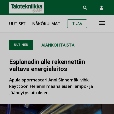
UUTISET
NÄKÖKULMAT
TILAA
AJANKOHTAISTA
UUTINEN
Esplanadin alle rakennettiin
valtava energialaitos
Apulaispormestari Anni Sinnemäki vihki
käyttöön Helenin maanalaisen lämpö- ja
jäähdytyslaitoksen.