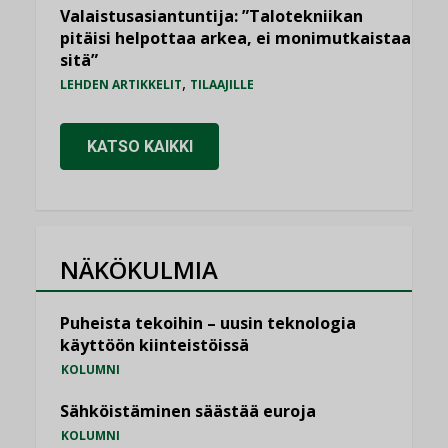
Valaistusasiantuntija: ”Talotekniikan
pitäisi helpottaa arkea, ei monimutkaistaa
sitä”
,
LEHDEN ARTIKKELIT
TILAAJILLE
KATSO KAIKKI
NÄKÖKULMIA
Puheista tekoihin – uusin teknologia
käyttöön kiinteistöissä
KOLUMNI
Sähköistäminen säästää euroja
KOLUMNI