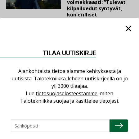
voimakkaasti: ”Tulevat
kilpailuedut syntyvät,
kun erilliset
teknologiat tuodaan
yhteen”
LEHDEN ARTIKKELIT
TILAA UUTISKIRJE
04.08.2026
Kaivamattomat
Ajankohtaista tietoa alamme kehityksestä ja
menetelmät
uutisista. Talotekniikka-lehden uutiskirjeellä on jo
vakiinnuttavat
yli 3000 tilaajaa.
asemansa taloyhtiöissä
Lue
tietosuojaselosteestamme
, miten
Talotekniikka suojaa ja käsittelee tietojasi.
LUETUIMMAT UUTISET