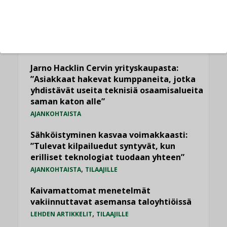
Viikko
Kuukausi
Datakeskusurakointi on tekniikkalaji
LEHDEN ARTIKKELIT
Jarno Hacklin Cervin yrityskaupasta:
”Asiakkaat hakevat kumppaneita, jotka
yhdistävät useita teknisiä osaamisalueita
saman katon alle”
AJANKOHTAISTA
Sähköistyminen kasvaa voimakkaasti:
”Tulevat kilpailuedut syntyvät, kun
erilliset teknologiat tuodaan yhteen”
,
AJANKOHTAISTA
TILAAJILLE
Kaivamattomat menetelmät
vakiinnuttavat asemansa taloyhtiöissä
,
LEHDEN ARTIKKELIT
TILAAJILLE