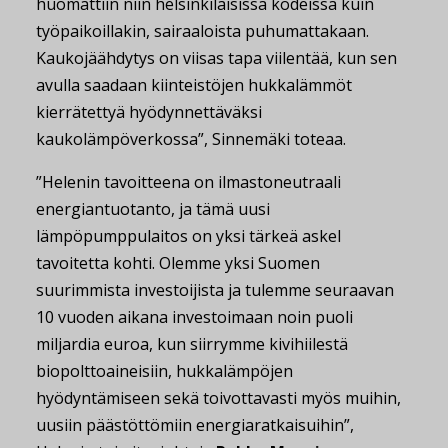
huomattiin niin helsinkiläisissä kodeissa kuin
työpaikoillakin, sairaaloista puhumattakaan.
Kaukojäähdytys on viisas tapa viilentää, kun sen
avulla saadaan kiinteistöjen hukkalämmöt
kierrätettyä hyödynnettäväksi
kaukolämpöverkossa”, Sinnemäki toteaa.
”Helenin tavoitteena on ilmastoneutraali
energiantuotanto, ja tämä uusi
lämpöpumppulaitos on yksi tärkeä askel
tavoitetta kohti. Olemme yksi Suomen
suurimmista investoijista ja tulemme seuraavan
10 vuoden aikana investoimaan noin puoli
miljardia euroa, kun siirrymme kivihiilestä
biopolttoaineisiin, hukkalämpöjen
hyödyntämiseen sekä toivottavasti myös muihin,
uusiin päästöttömiin energiaratkaisuihin”,