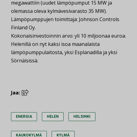
megawattiin (uudet lämpöpumput 15 MW ja
olemassa oleva kylmävesivarasto 35 MW).
Lämpöpumppujen toimittaja: Johnson Controls
Finland Oy.
Kokonaisinvestoinnin arvo: yli 10 miljoonaa euroa.
Helenillä on nyt kaksi isoa maanalaista
lämpöpumppulaitosta, yksi Esplanadilla ja yksi
Sörnäisissä.
Jaa:
ENERGIA
HELEN
HELSINKI
KAUKOKYLMÄ
KYLMÄ