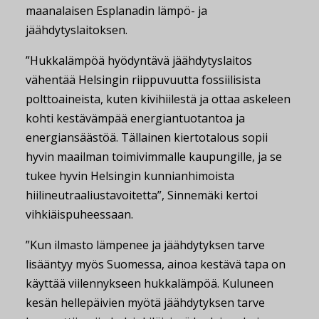
maanalaisen Esplanadin lämpö- ja
jäähdytyslaitoksen.
”Hukkalämpöä hyödyntävä jäähdytyslaitos
vähentää Helsingin riippuvuutta fossiilisista
polttoaineista, kuten kivihiilestä ja ottaa askeleen
kohti kestävämpää energiantuotantoa ja
energiansäästöä. Tällainen kiertotalous sopii
hyvin maailman toimivimmalle kaupungille, ja se
tukee hyvin Helsingin kunnianhimoista
hiilineutraaliustavoitetta”, Sinnemäki kertoi
vihkiäispuheessaan.
”Kun ilmasto lämpenee ja jäähdytyksen tarve
lisääntyy myös Suomessa, ainoa kestävä tapa on
käyttää viilennykseen hukkalämpöä. Kuluneen
kesän hellepäivien myötä jäähdytyksen tarve