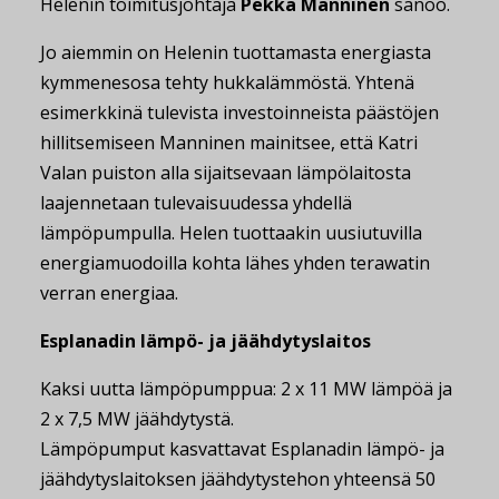
Helenin toimitusjohtaja
Pekka Manninen
sanoo.
Jo aiemmin on Helenin tuottamasta energiasta
kymmenesosa tehty hukkalämmöstä. Yhtenä
esimerkkinä tulevista investoinneista päästöjen
hillitsemiseen Manninen mainitsee, että Katri
Valan puiston alla sijaitsevaan lämpölaitosta
laajennetaan tulevaisuudessa yhdellä
lämpöpumpulla. Helen tuottaakin uusiutuvilla
energiamuodoilla kohta lähes yhden terawatin
verran energiaa.
Esplanadin lämpö- ja jäähdytyslaitos
Kaksi uutta lämpöpumppua: 2 x 11 MW lämpöä ja
2 x 7,5 MW jäähdytystä.
Lämpöpumput kasvattavat Esplanadin lämpö- ja
jäähdytyslaitoksen jäähdytystehon yhteensä 50