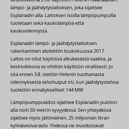
lämpö- ja jäähdytyslaitoksen, joka sijaitsee
Esplanadin alla. Laitoksen isoilla lämpöpumpuilla
tuotetaan sekä kaukolämpöä että
kaukoviilennystä.
Esplanadin lämpö- ja jäähdytyslaitoksen
rakentaminen aloitettiin toukokuussa 2017.
Laitos on ollut käytössä alkukesästä saakka, ja
keskiviikkona se vihittiin käyttöön virallisesti. Jo
sitä ennen 3.8. otettiin Helenin tuottamasta
viilennyksestä tehohuiput irti, kun jäähdytystehoa
tuotettiin ennätykselliset 144 MW.
Lämpöpumppulaitos sijaitsee Esplanadin puiston
alla noin 50 metrin syvyydessä. Sen yhteydessä
sijaitsee myös jättimäinen, 25 miljoonan litran
kylmävesivarasto. Yhdessä ne muodostavat