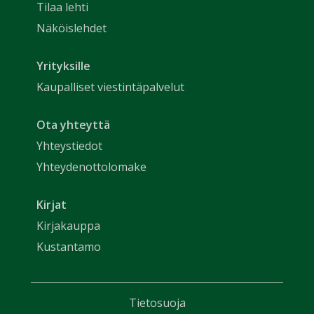
Tilaa lehti
Näköislehdet
Yrityksille
Kaupalliset viestintäpalvelut
Ota yhteyttä
Yhteystiedot
Yhteydenottolomake
Kirjat
Kirjakauppa
Kustantamo
Tietosuoja