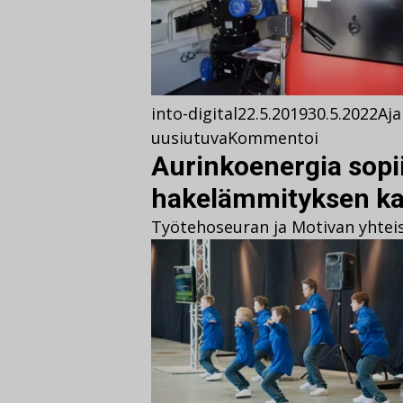
into-digital
22.5.2019
30.5.2022
Aja
uusiutuva
Kommentoi
Aurinkoenergia sopi
hakelämmityksen k
Työtehoseuran ja Motivan yhteis