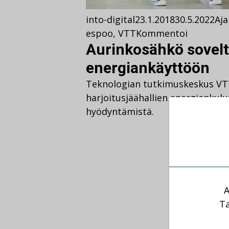
into-digital
23.1.2018
30.5.2022
Aja
espoo
,
VTT
Kommentoi
Aurinkosähkö soveltu
energiankäyttöön
Teknologian tutkimuskeskus VTT 
harjoitusjäähallien energiankul
hyödyntämistä.
A
Ta