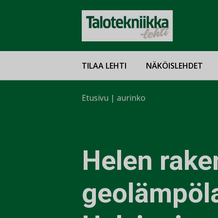
TILAA LEHTI
NÄKÖISLEHDET
Etusivu
|
aurinko
Helen rake
geolämpöl