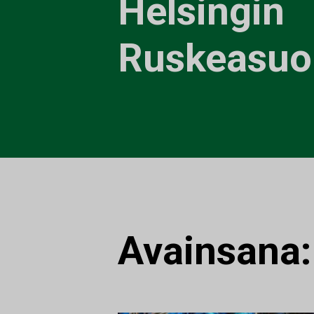
Helsingin
Ruskeasuol
Avainsana