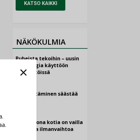
KATSO KAIKKI
NÄKÖKULMIA
Puheista tekoihin – uusin
teknologia käyttöön
kiinteistöissä
KOLUMNI
Sähköistäminen säästää
euroja
KOLUMNI
a.
Yli miljoona kotia on vailla
aa.
toimivaa ilmanvaihtoa
a
KOLUMNI