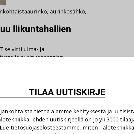
nkohtaista
aurinko
,
aurinkosähkö
,
u liikuntahallien
selvitti uima- ja
utusta ja aurinkoenergian
TILAA UUTISKIRJE
jankohtaista tietoa alamme kehityksestä ja uutisist
lotekniikka-lehden uutiskirjeellä on jo yli 3000 tilaaj
Lue
tietosuojaselosteestamme
, miten Talotekniikk