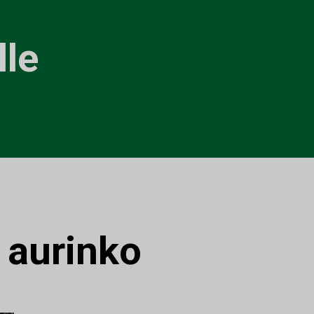
le
:
aurinko