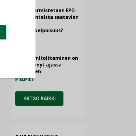
Miten varmistetaan EPD-
dokumenteista saatavien
tietojen
vertailukelpoisuus?
KOLUMNI
Vesi- ja
viemärimitoittaminen on
jämähtänyt ajassa
paikalleen
MIELIPIDE
KATSO KAIKKI