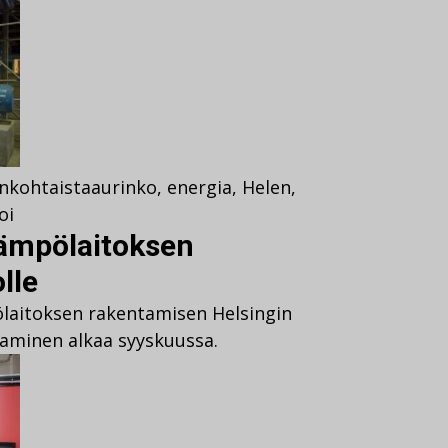
nkohtaista
aurinko
,
energia
,
Helen
,
oi
lämpölaitoksen
lle
laitoksen rakentamisen Helsingin
aminen alkaa syyskuussa.