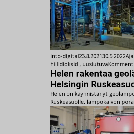
into-digital
23.8.2021
30.5.2022
Aja
hiilidioksidi
,
uusiutuva
Komment
Helen rakentaa geo
Helsingin Ruskeasuo
Helen on käynnistänyt geolämpö
Ruskeasuolle, lämpökaivon pora