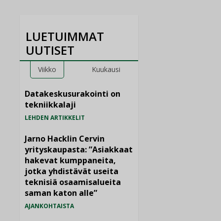
LUETUIMMAT
UUTISET
Viikko
Kuukausi
Datakeskusurakointi on
tekniikkalaji
LEHDEN ARTIKKELIT
Jarno Hacklin Cervin
yrityskaupasta: ”Asiakkaat
hakevat kumppaneita,
jotka yhdistävät useita
teknisiä osaamisalueita
saman katon alle”
AJANKOHTAISTA