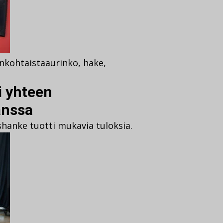
nkohtaista
aurinko
,
hake
,
i yhteen
anssa
hanke tuotti mukavia tuloksia.