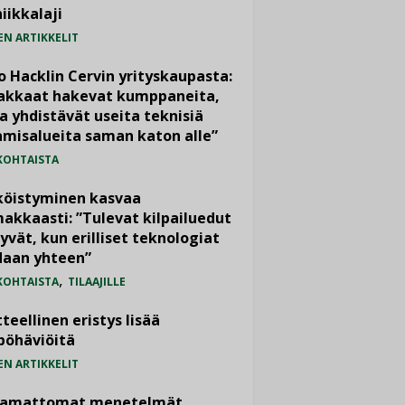
iikkalaji
EN ARTIKKELIT
o Hacklin Cervin yrityskaupasta:
iakkaat hakevat kumppaneita,
a yhdistävät useita teknisiä
misalueita saman katon alle”
KOHTAISTA
köistyminen kasvaa
akkaasti: ”Tulevat kilpailuedut
yvät, kun erilliset teknologiat
daan yhteen”
,
KOHTAISTA
TILAAJILLE
teellinen eristys lisää
pöhäviöitä
EN ARTIKKELIT
vamattomat menetelmät