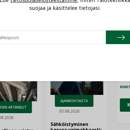
Lue
tietosuojaselosteestamme
, miten Talotekniikk
NI
suojaa ja käsittelee tietojasi.
Cons
NIMI
Refa
Katso kaikki
NIMI
Gra
NIMI
Schn
NIMI
AJANKOHTAISTA
DEN ARTIKKELIT
05.08.2026
08.2026
Sähköistyminen
kasvaa voimakkaasti: