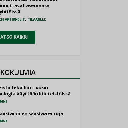
iinnuttavat asemansa
yhtiöissä
,
EN ARTIKKELIT
TILAAJILLE
KATSO KAIKKI
KÖKULMIA
ista tekoihin – uusin
ologia käyttöön kiinteistöissä
MNI
öistäminen säästää euroja
MNI