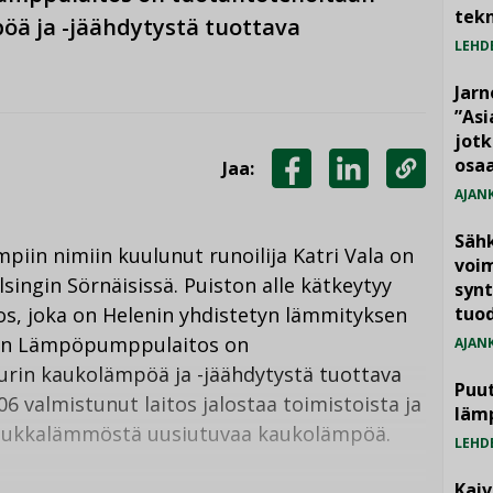
tekn
ä ja -jäähdytystä tuottava
LEHD
Jarn
”As
jotk
osaa
Jaa:
JAA
JAA
KOPIOI
AJAN
FACEBOOKISSA
LINKEDINISSÄ
LINKKI
Säh
iin nimiin kuulunut runoilija Katri Vala on
voim
ingin Sörnäisissä. Puiston alle kätkeytyy
synt
, joka on Helenin yhdistetyn lämmityksen
tuo
alan Lämpöpumppulaitos on
AJAN
rin kaukolämpöä ja -jäähdytystä tuottava
Puut
valmistunut laitos jalostaa toimistoista ja
läm
 hukkalämmöstä uusiutuvaa kaukolämpöä.
LEHD
Kai