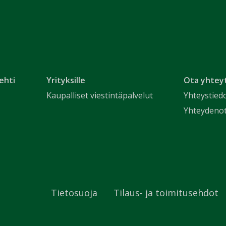
ehti
Yrityksille
Ota yhtey
Kaupalliset viestintäpalvelut
Yhteystied
Yhteydeno
Tietosuoja
Tilaus- ja toimitusehdot