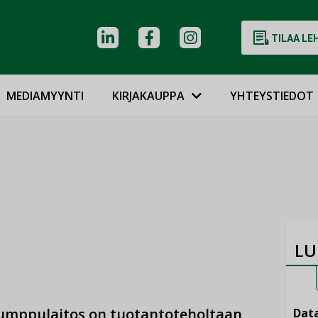
TILAA LE
MEDIAMYYNTI
KIRJAKAUPPA
YHTEYSTIEDOT
LU
umppulaitos on tuotantoteholtaan
Data