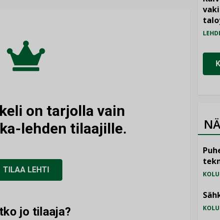
vak
talo
LEHD
eli on tarjolla vain
NÄ
ka-lehden tilaajille.
Puhe
tekn
TILAA LEHTI
KOLU
Sähk
KOLU
tko jo tilaaja?