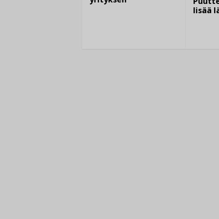
Puutte
lisää 