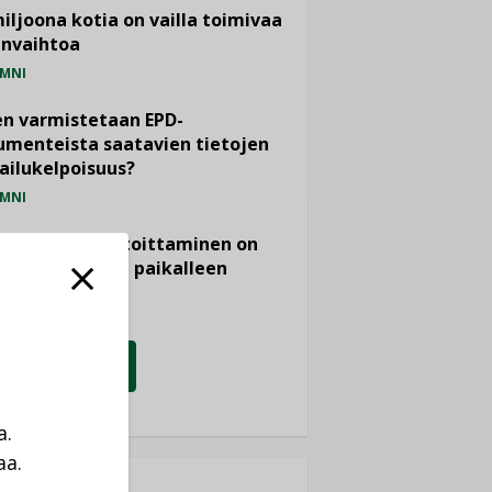
miljoona kotia on vailla toimivaa
anvaihtoa
MNI
n varmistetaan EPD-
menteista saatavien tietojen
ailukelpoisuus?
MNI
- ja viemärimitoittaminen on
htänyt ajassa paikalleen
PIDE
KATSO KAIKKI
a.
aa.