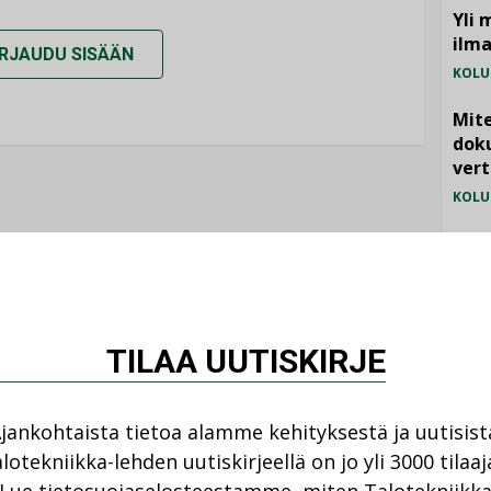
Yli 
ilm
IRJAUDU SISÄÄN
KOLU
Mite
doku
vert
KOLU
Vesi
jämä
MIELI
HELEN
TILAA UUTISKIRJE
KATRI VALAN LÄMPÖPUMPPULAITOS
jankohtaista tietoa alamme kehityksestä ja uutisist
lotekniikka-lehden uutiskirjeellä on jo yli 3000 tilaaj
KAUKOJÄÄHDYTYS
KAUKOLÄMPÖ