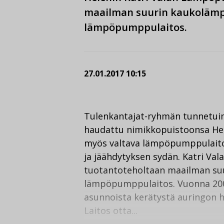
maailman suurin kaukolämpö
lämpöpumppulaitos.
27.01.2017 10:15
Tulenkantajat-ryhmän tunnetuimp
haudattu nimikkopuistoonsa Hels
myös valtava lämpöpumppulaitos
ja jäähdytyksen sydän. Katri V
tuotantoteholtaan maailman suu
lämpöpumppulaitos. Vuonna 2006 
asunnoista kerätystä auringon
Laitos otta...