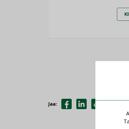
K
Jaa:
JAA
JAA
KOPIOI
A
FACEBOOKISSA
LINKEDINISSÄ
LINKKI
Ta