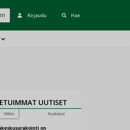
Kirjaudu
Hae
HTI
ETUIMMAT UUTISET
Viikko
Kuukausi
keskusurakointi on