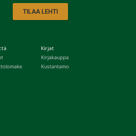
TILAA LEHTI
ttä
Kirjat
ot
Kirjakauppa
ttolomake
Kustantamo