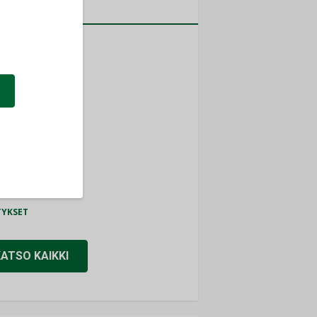
a
MITYKSET
ti
TYKSET
ir
TYKSET
nlund Oy
TYKSET
eider Electric
TYKSET
KATSO KAIKKI