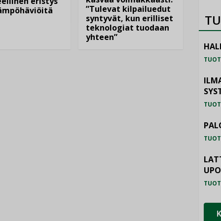
ellinen eristys
”Tulevat kilpailuedut
lämpöhäviöitä
TU
syntyvät, kun erilliset
teknologiat tuodaan
yhteen”
HAL
TUOT
ILM
SYS
TUOT
PAL
TUOT
LAT
UP
TUOT