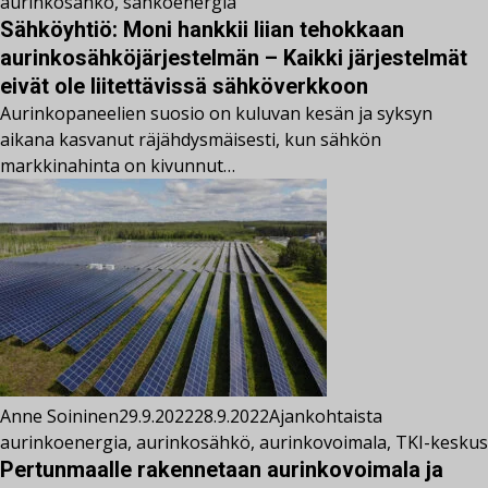
aurinkosähkö
,
sähköenergia
Sähköyhtiö: Moni hankkii liian tehokkaan
aurinkosähköjärjestelmän – Kaikki järjestelmät
eivät ole liitettävissä sähköverkkoon
Aurinkopaneelien suosio on kuluvan kesän ja syksyn
aikana kasvanut räjähdysmäisesti, kun sähkön
markkinahinta on kivunnut…
Anne Soininen
29.9.2022
28.9.2022
Ajankohtaista
aurinkoenergia
,
aurinkosähkö
,
aurinkovoimala
,
TKI-keskus
Pertunmaalle rakennetaan aurinkovoimala ja