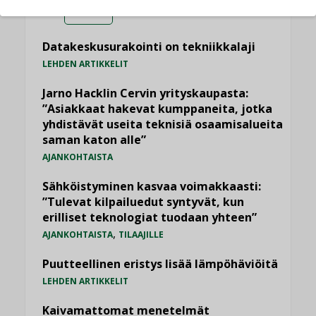
Viikko
Kuukausi
Datakeskusurakointi on tekniikkalaji
LEHDEN ARTIKKELIT
Jarno Hacklin Cervin yrityskaupasta:
”Asiakkaat hakevat kumppaneita, jotka
yhdistävät useita teknisiä osaamisalueita
saman katon alle”
AJANKOHTAISTA
Sähköistyminen kasvaa voimakkaasti:
”Tulevat kilpailuedut syntyvät, kun
erilliset teknologiat tuodaan yhteen”
,
AJANKOHTAISTA
TILAAJILLE
Puutteellinen eristys lisää lämpöhäviöitä
LEHDEN ARTIKKELIT
Kaivamattomat menetelmät