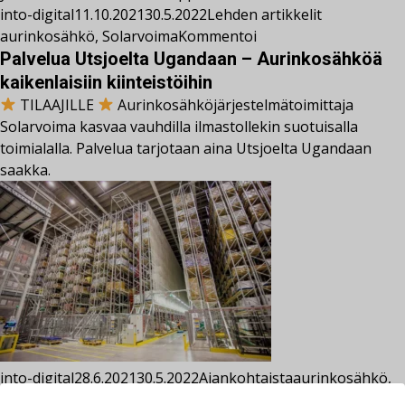
into-digital
11.10.2021
30.5.2022
Lehden artikkelit
aurinkosähkö
,
Solarvoima
Kommentoi
Palvelua Utsjoelta Ugandaan – Aurinkosähköä
kaikenlaisiin kiinteistöihin
TILAAJILLE
Aurinkosähköjärjestelmätoimittaja
Solarvoima kasvaa vauhdilla ilmastollekin suotuisalla
toimialalla. Palvelua tarjotaan aina Utsjoelta Ugandaan
saakka.
into-digital
28.6.2021
30.5.2022
Ajankohtaista
aurinkosähkö
,
energiatehokkuus
,
hiilinegatiivisuus
,
Led-valaistus
,