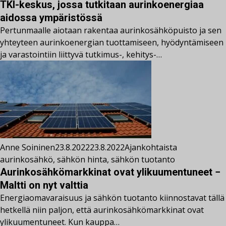
TKI-keskus, jossa tutkitaan aurinkoenergiaa
aidossa ympäristössä
Pertunmaalle aiotaan rakentaa aurinkosähköpuisto ja sen
yhteyteen aurinkoenergian tuottamiseen, hyödyntämiseen
ja varastointiin liittyvä tutkimus-, kehitys-…
Anne Soininen
23.8.2022
23.8.2022
Ajankohtaista
aurinkosähkö
,
sähkön hinta
,
sähkön tuotanto
Aurinkosähkömarkkinat ovat ylikuumentuneet −
Maltti on nyt valttia
Energiaomavaraisuus ja sähkön tuotanto kiinnostavat tällä
hetkellä niin paljon, että aurinkosähkömarkkinat ovat
ylikuumentuneet. Kun kauppa…