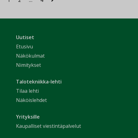
1
2
…
4
Uutiset
Etusivu
Näkökulmat
Nimitykset
Talotekniikka-lehti
Tilaa lehti
Näköislehdet
Yrityksille
Kaupalliset viestintäpalvelut