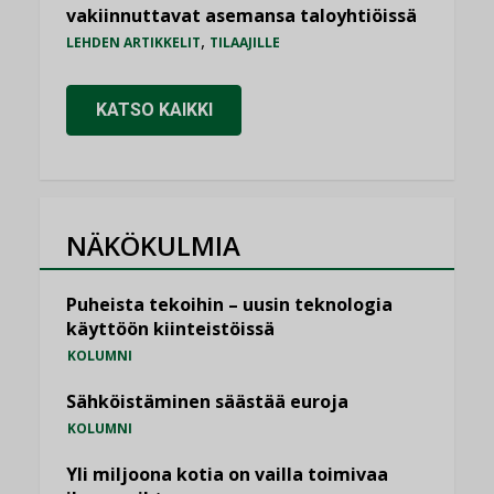
vakiinnuttavat asemansa taloyhtiöissä
,
LEHDEN ARTIKKELIT
TILAAJILLE
KATSO KAIKKI
NÄKÖKULMIA
Puheista tekoihin – uusin teknologia
käyttöön kiinteistöissä
KOLUMNI
Sähköistäminen säästää euroja
KOLUMNI
Yli miljoona kotia on vailla toimivaa