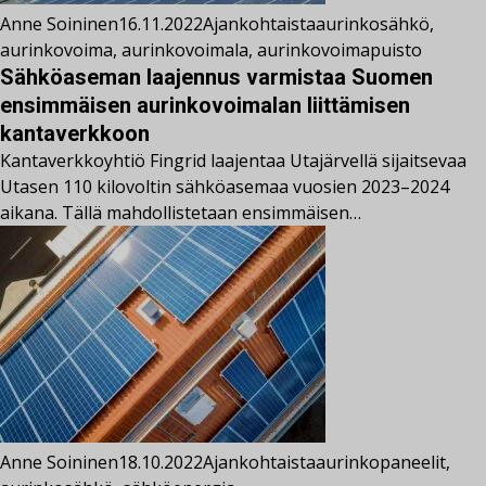
Anne Soininen
16.11.2022
Ajankohtaista
aurinkosähkö
,
aurinkovoima
,
aurinkovoimala
,
aurinkovoimapuisto
Sähköaseman laajennus varmistaa Suomen
ensimmäisen aurinkovoimalan liittämisen
kantaverkkoon
Kantaverkkoyhtiö Fingrid laajentaa Utajärvellä sijaitsevaa
Utasen 110 kilovoltin sähköasemaa vuosien 2023–2024
aikana. Tällä mahdollistetaan ensimmäisen…
Anne Soininen
18.10.2022
Ajankohtaista
aurinkopaneelit
,