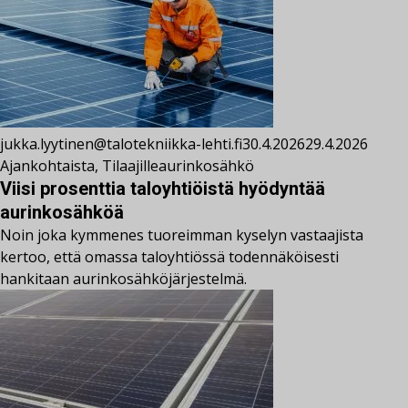
jukka.lyytinen@talotekniikka-lehti.fi
30.4.2026
29.4.2026
Ajankohtaista
,
Tilaajille
aurinkosähkö
Viisi prosenttia taloyhtiöistä hyödyntää
aurinkosähköä
Noin joka kymmenes tuoreimman kyselyn vastaajista
kertoo, että omassa taloyhtiössä todennäköisesti
hankitaan aurinkosähköjärjestelmä.