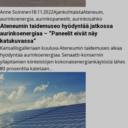
Anne Soininen
18.11.2022
Ajankohtaista
Ateneum
,
aurinkoenergia
,
aurinkopaneelit
,
aurinkosähkö
Ateneumin taidemuseo hyödyntää jatkossa
aurinkoenergiaa – ”Paneelit eivät näy
katukuvassa”
Kansallisgalleriaan kuuluva Ateneumin taidemuseo alkaa
hyödyntää aurinkoenergiaa. Senaatti-konsernin
ylläpitämien kiinteistöjen kokonaisenergiankäytöstä lähes
80 prosenttia katetaan…