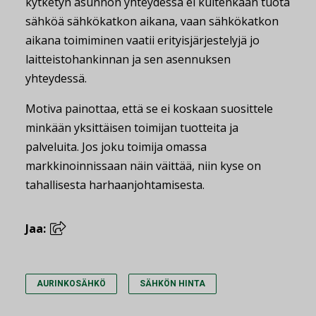
kytketyn asunnon yhteydessä ei kuitenkaan tuota
sähköä sähkökatkon aikana, vaan sähkökatkon
aikana toimiminen vaatii erityisjärjestelyjä jo
laitteistohankinnan ja sen asennuksen
yhteydessä.
Motiva painottaa, että se ei koskaan suosittele
minkään yksittäisen toimijan tuotteita ja
palveluita. Jos joku toimija omassa
markkinoinnissaan näin väittää, niin kyse on
tahallisesta harhaanjohtamisesta.
Jaa:
AURINKOSÄHKÖ
SÄHKÖN HINTA