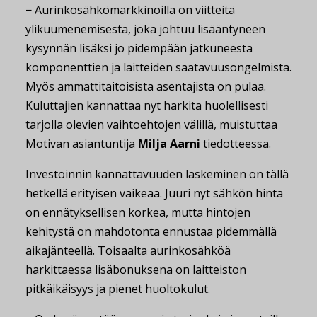
− Aurinkosähkömarkkinoilla on viitteitä
ylikuumenemisesta, joka johtuu lisääntyneen
kysynnän lisäksi jo pidempään jatkuneesta
komponenttien ja laitteiden saatavuusongelmista.
Myös ammattitaitoisista asentajista on pulaa.
Kuluttajien kannattaa nyt harkita huolellisesti
tarjolla olevien vaihtoehtojen välillä, muistuttaa
Motivan asiantuntija
Milja Aarni
tiedotteessa.
Investoinnin kannattavuuden laskeminen on tällä
hetkellä erityisen vaikeaa. Juuri nyt sähkön hinta
on ennätyksellisen korkea, mutta hintojen
kehitystä on mahdotonta ennustaa pidemmällä
aikajänteellä. Toisaalta aurinkosähköä
harkittaessa lisäbonuksena on laitteiston
pitkäikäisyys ja pienet huoltokulut.