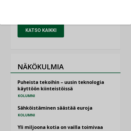
vakiinnuttavat asemansa taloyhtiöissä
,
LEHDEN ARTIKKELIT
TILAAJILLE
KATSO KAIKKI
NÄKÖKULMIA
Puheista tekoihin – uusin teknologia
käyttöön kiinteistöissä
KOLUMNI
Sähköistäminen säästää euroja
KOLUMNI
Yli miljoona kotia on vailla toimivaa