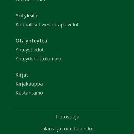
Yrityksille
Kaupalliset viestintäpalvelut
Ota yhteyttä
Yhteystiedot
Yhteydenottolomake
Kirjat
Kirjakauppa
Kustantamo
Tietosuoja
Tilaus- ja toimitusehdot