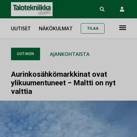
UUTISET
NÄKÖKULMAT
TILAA
AJANKOHTAISTA
UUTINEN
Aurinkosähkömarkkinat ovat
ylikuumentuneet − Maltti on nyt
valttia