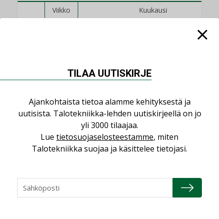
Viikko
Kuukausi
Datakeskusurakointi on tekniikkalaji
LEHDEN ARTIKKELIT
Jarno Hacklin Cervin yrityskaupasta:
TILAA UUTISKIRJE
”Asiakkaat hakevat kumppaneita, jotka
yhdistävät useita teknisiä osaamisalueita
saman katon alle”
Ajankohtaista tietoa alamme kehityksestä ja
AJANKOHTAISTA
uutisista. Talotekniikka-lehden uutiskirjeellä on jo
yli 3000 tilaajaa.
Sähköistyminen kasvaa voimakkaasti:
Lue
tietosuojaselosteestamme
, miten
”Tulevat kilpailuedut syntyvät, kun
Talotekniikka suojaa ja käsittelee tietojasi.
erilliset teknologiat tuodaan yhteen”
,
AJANKOHTAISTA
TILAAJILLE
Puutteellinen eristys lisää lämpöhäviöitä
LEHDEN ARTIKKELIT
Kaivamattomat menetelmät