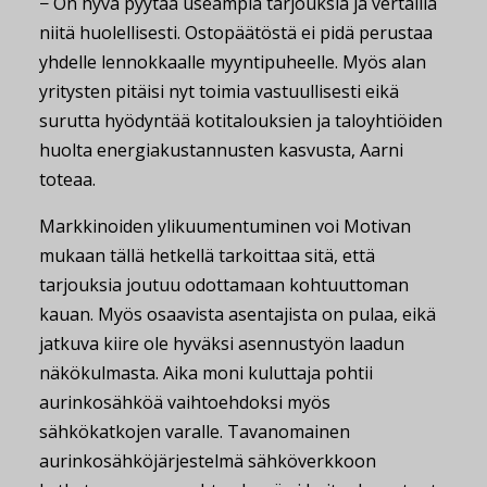
− On hyvä pyytää useampia tarjouksia ja vertailla
niitä huolellisesti. Ostopäätöstä ei pidä perustaa
yhdelle lennokkaalle myyntipuheelle. Myös alan
yritysten pitäisi nyt toimia vastuullisesti eikä
surutta hyödyntää kotitalouksien ja taloyhtiöiden
huolta energiakustannusten kasvusta, Aarni
toteaa.
Markkinoiden ylikuumentuminen voi Motivan
mukaan tällä hetkellä tarkoittaa sitä, että
tarjouksia joutuu odottamaan kohtuuttoman
kauan. Myös osaavista asentajista on pulaa, eikä
jatkuva kiire ole hyväksi asennustyön laadun
näkökulmasta. Aika moni kuluttaja pohtii
aurinkosähköä vaihtoehdoksi myös
sähkökatkojen varalle. Tavanomainen
aurinkosähköjärjestelmä sähköverkkoon