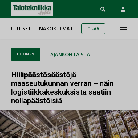
UUTISET
NÄKÖKULMAT
TILAA
AJANKOHTAISTA
UUTINEN
Hiilipäästösäästöjä
maaseutukunnan verran – näin
logistiikkakeskuksista saatiin
nollapäästöisiä