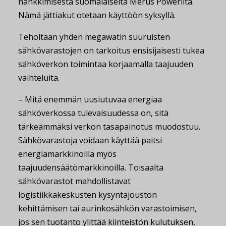
hankkimisesta suomalaiselta Merus Powerilta.
Nämä jättiakut otetaan käyttöön syksyllä.
Teholtaan yhden megawatin suuruisten
sähkövarastojen on tarkoitus ensisijaisesti tukea
sähköverkon toimintaa korjaamalla taajuuden
vaihteluita.
– Mitä enemmän uusiutuvaa energiaa
sähköverkossa tulevaisuudessa on, sitä
tärkeämmäksi verkon tasapainotus muodostuu.
Sähkövarastoja voidaan käyttää paitsi
energiamarkkinoilla myös
taajuudensäätömarkkinoilla. Toisaalta
sähkövarastot mahdollistavat
logistiikkakeskusten kysyntäjouston
kehittämisen tai aurinkosähkön varastoimisen,
jos sen tuotanto ylittää kiinteistön kulutuksen,