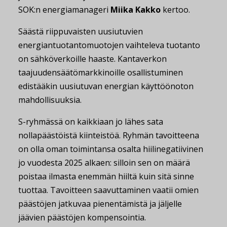
SOK:n energiamanageri
Miika Kakko
kertoo.
Säästä riippuvaisten uusiutuvien
energiantuotantomuotojen vaihteleva tuotanto
on sähköverkoille haaste. Kantaverkon
taajuudensäätömarkkinoille osallistuminen
edistääkin uusiutuvan energian käyttöönoton
mahdollisuuksia.
S-ryhmässä on kaikkiaan jo lähes sata
nollapäästöistä kiinteistöä. Ryhmän tavoitteena
on olla oman toimintansa osalta hiilinegatiivinen
jo vuodesta 2025 alkaen: silloin sen on määrä
poistaa ilmasta enemmän hiiltä kuin sitä sinne
tuottaa. Tavoitteen saavuttaminen vaatii omien
päästöjen jatkuvaa pienentämistä ja jäljelle
jäävien päästöjen kompensointia.