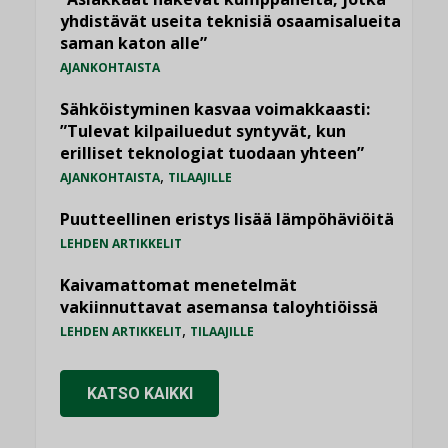
yhdistävät useita teknisiä osaamisalueita
saman katon alle”
AJANKOHTAISTA
Sähköistyminen kasvaa voimakkaasti:
”Tulevat kilpailuedut syntyvät, kun
erilliset teknologiat tuodaan yhteen”
,
AJANKOHTAISTA
TILAAJILLE
Puutteellinen eristys lisää lämpöhäviöitä
LEHDEN ARTIKKELIT
Kaivamattomat menetelmät
vakiinnuttavat asemansa taloyhtiöissä
,
LEHDEN ARTIKKELIT
TILAAJILLE
KATSO KAIKKI