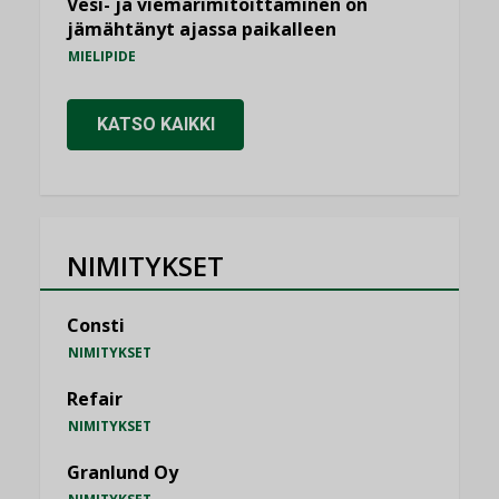
Vesi- ja viemärimitoittaminen on
jämähtänyt ajassa paikalleen
MIELIPIDE
KATSO KAIKKI
NIMITYKSET
Consti
NIMITYKSET
Refair
NIMITYKSET
Granlund Oy