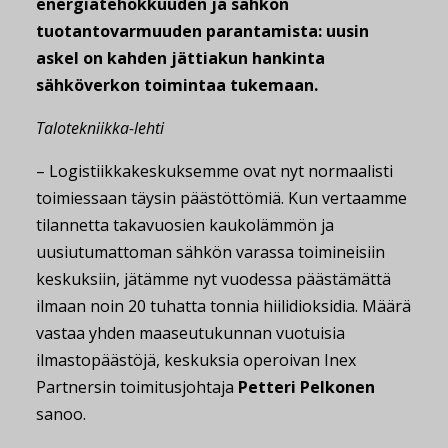
energiatehokkuuden ja sähkön
tuotantovarmuuden parantamista: uusin
askel on kahden jättiakun hankinta
sähköverkon toimintaa tukemaan.
Talotekniikka-lehti
– Logistiikkakeskuksemme ovat nyt normaalisti
toimiessaan täysin päästöttömiä. Kun vertaamme
tilannetta takavuosien kaukolämmön ja
uusiutumattoman sähkön varassa toimineisiin
keskuksiin, jätämme nyt vuodessa päästämättä
ilmaan noin 20 tuhatta tonnia hiilidioksidia. Määrä
vastaa yhden maaseutukunnan vuotuisia
ilmastopäästöjä, keskuksia operoivan Inex
Partnersin toimitusjohtaja
Petteri Pelkonen
sanoo.