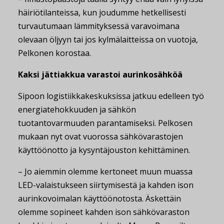
häiriötilanteissa, kun joudumme hetkellisesti
turvautumaan lämmityksessä varavoimana
olevaan öljyyn tai jos kylmälaitteissa on vuotoja,
Pelkonen korostaa.
Kaksi jättiakkua varastoi aurinkosähköä
Sipoon logistiikkakeskuksissa jatkuu edelleen työ
energiatehokkuuden ja sähkön
tuotantovarmuuden parantamiseksi. Pelkosen
mukaan nyt ovat vuorossa sähkövarastojen
käyttöönotto ja kysyntäjouston kehittäminen.
– Jo aiemmin olemme kertoneet muun muassa
LED-valaistukseen siirtymisestä ja kahden ison
aurinkovoimalan käyttöönotosta. Äskettäin
olemme sopineet kahden ison sähkövaraston