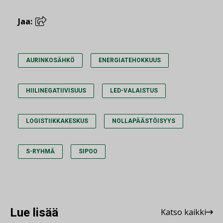
Jaa:
AURINKOSÄHKÖ
ENERGIATEHOKKUUS
HIILINEGATIIVISUUS
LED-VALAISTUS
LOGISTIIKKAKESKUS
NOLLAPÄÄSTÖISYYS
S-RYHMÄ
SIPOO
Lue lisää
Katso kaikki