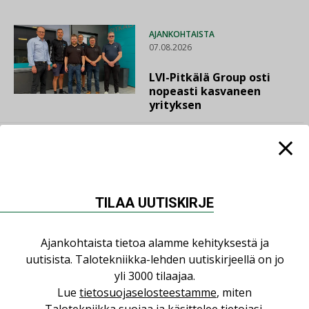
AJANKOHTAISTA
07.08.2026
LVI-Pitkälä Group osti
nopeasti kasvaneen
yrityksen
LEHDEN ARTIKKELIT
06.08.2026
Puutteellinen eristys
TILAA UUTISKIRJE
lisää lämpöhäviöitä
Ajankohtaista tietoa alamme kehityksestä ja
uutisista. Talotekniikka-lehden uutiskirjeellä on jo
yli 3000 tilaajaa.
AJANKOHTAISTA
Lue
tietosuojaselosteestamme
, miten
05.08.2026