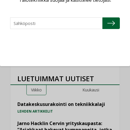
Talotekniikka suojaa ja käsittelee tietojasi.
Sähköistyminen kasvaa
voimakkaasti: ”Tulevat
kilpailuedut syntyvät,
kun erilliset
teknologiat tuodaan
yhteen”
LUETUIMMAT UUTISET
Viikko
Kuukausi
Datakeskusurakointi on tekniikkalaji
LEHDEN ARTIKKELIT
Jarno Hacklin Cervin yrityskaupasta:
”Asiakkaat hakevat kumppaneita, jotka