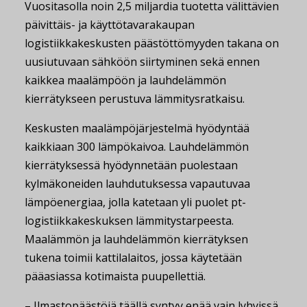
Vuositasolla noin 2,5 miljardia tuotetta välittävien
päivittäis- ja käyttötavarakaupan
logistiikkakeskusten päästöttömyyden takana on
uusiutuvaan sähköön siirtyminen sekä ennen
kaikkea maalämpöön ja lauhdelämmön
kierrätykseen perustuva lämmitysratkaisu.
Keskusten maalämpöjärjestelmä hyödyntää
kaikkiaan 300 lämpökaivoa. Lauhdelämmön
kierrätyksessä hyödynnetään puolestaan
kylmäkoneiden lauhdutuksessa vapautuvaa
lämpöenergiaa, jolla katetaan yli puolet pt-
logistiikkakeskuksen lämmitystarpeesta.
Maalämmön ja lauhdelämmön kierrätyksen
tukena toimii kattilalaitos, jossa käytetään
pääasiassa kotimaista puupellettiä.
– Ilmastopäästöjä täällä syntyy enää vain lyhyissä