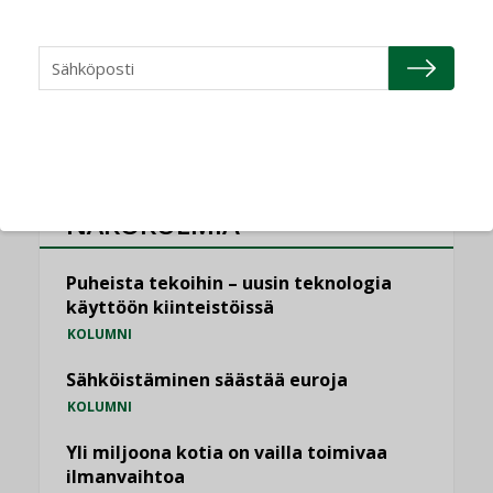
,
LEHDEN ARTIKKELIT
TILAAJILLE
KATSO KAIKKI
NÄKÖKULMIA
Puheista tekoihin – uusin teknologia
käyttöön kiinteistöissä
KOLUMNI
Sähköistäminen säästää euroja
KOLUMNI
Yli miljoona kotia on vailla toimivaa
ilmanvaihtoa