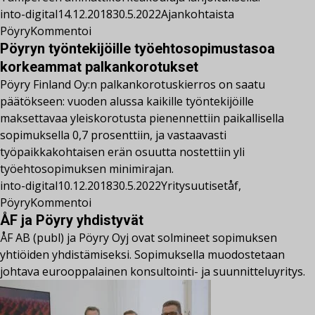
into-digital
14.12.2018
30.5.2022
Ajankohtaista
Pöyry
Kommentoi
Pöyryn työntekijöille työehtosopimustasoa
korkeammat palkankorotukset
Pöyry Finland Oy:n palkankorotuskierros on saatu
päätökseen: vuoden alussa kaikille työntekijöille
maksettavaa yleiskorotusta pienennettiin paikallisella
sopimuksella 0,7 prosenttiin, ja vastaavasti
työpaikkakohtaisen erän osuutta nostettiin yli
työehtosopimuksen minimirajan.
into-digital
10.12.2018
30.5.2022
Yritysuutiset
åf
,
Pöyry
Kommentoi
ÅF ja Pöyry yhdistyvät
ÅF AB (publ) ja Pöyry Oyj ovat solmineet sopimuksen
yhtiöiden yhdistämiseksi. Sopimuksella muodostetaan
johtava eurooppalainen konsultointi- ja suunnitteluyritys.