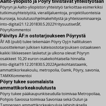
Aalto-yliopisto ja Pöyry tiivistävät yhteistyötään
Pöyryn ja Aalto-yliopiston yhteistyö tarkoittaa esimerkiksi
tutkimusyhteistyötä, vierailijaluentoja, projektiluonteisia
kursseja, koulutusohjelmakehitystä ja yhteisseminaareja.
into-digital
21.12.2018
30.5.2022
Yritysuutiset
åf
,
Pöyry
Kommentoi
Päivitys ÅF:n ostotarjoukseen Pöyrystä
ÅF AB (publ) tulee tekemään Pöyry Oyj:n hallituksen
suositteleman julkisen käteisostotarjouksen ostaakseen
kaikki liikkeeseen lasketut ja ulkona olevat Pöyryn
osakkeet 10,20 euron osakekohtaisella hinnalla.
into-digital
19.12.2018
30.5.2022
Ajankohtaista
amk
,
ammattikorkeakoulu
,
metropolia
,
Oamk
,
Pöyry
,
savonia
,
TAMK
Kommentoi
Pöyry tukee suomalaista
ammattikorkeakoulutusta
Pöyry tukee pääkaupunkiseudulla toimivaa Metropoliaa,
Pohjois-Savossa toimivaa Savoniaa sekä Oulun ja
Tampereen ammattikorkeakouluja lahjoituksella.