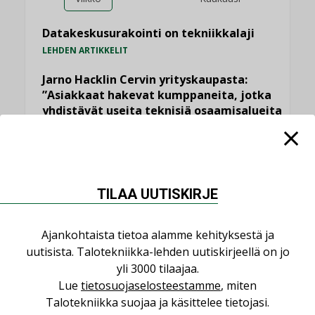
Datakeskusurakointi on tekniikkalaji
LEHDEN ARTIKKELIT
Jarno Hacklin Cervin yrityskaupasta:
”Asiakkaat hakevat kumppaneita, jotka
yhdistävät useita teknisiä osaamisalueita
saman katon alle”
AJANKOHTAISTA
Kolumni: Ilmastonmuutos muuttaa
rakennusten korjaustarpeita
TILAA UUTISKIRJE
,
,
KOLUMNI
LEHDEN ARTIKKELIT
TILAAJILLE
Bravida sai LVI-urakoita koulujen
Ajankohtaista tietoa alamme kehityksestä ja
perusparannushankkeissa
uutisista. Talotekniikka-lehden uutiskirjeellä on jo
,
yli 3000 tilaajaa.
AJANKOHTAISTA
TILAAJILLE
Lue
tietosuojaselosteestamme
, miten
Kaivamattomat menetelmät
Talotekniikka suojaa ja käsittelee tietojasi.
vakiinnuttavat asemansa taloyhtiöissä