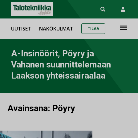
UUTISET
NÄKÖKULMAT
TILAA
A-Insinöörit, Pöyry ja
Vahanen suunnittelemaan
Laakson yhteissairaalaa
Avainsana:
Pöyry