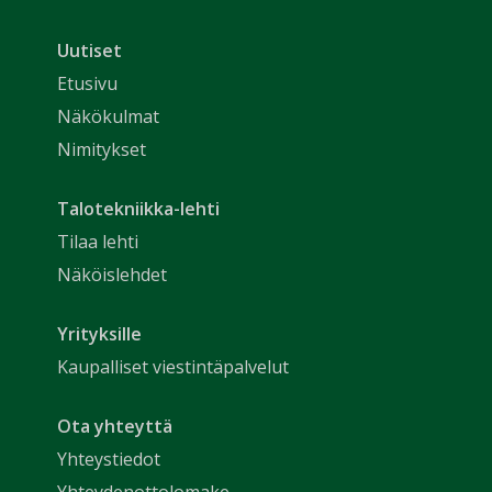
Uutiset
Etusivu
Näkökulmat
Nimitykset
Talotekniikka-lehti
Tilaa lehti
Näköislehdet
Yrityksille
Kaupalliset viestintäpalvelut
Ota yhteyttä
Yhteystiedot