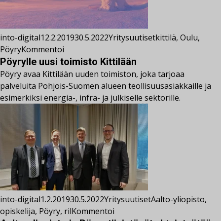
into-digital
12.2.2019
30.5.2022
Yritysuutiset
kittilä
,
Oulu
,
Pöyry
Kommentoi
Pöyrylle uusi toimisto Kittilään
Pöyry avaa Kittilään uuden toimiston, joka tarjoaa
palveluita Pohjois-Suomen alueen teollisuusasiakkaille ja
esimerkiksi energia-, infra- ja julkiselle sektorille.
into-digital
1.2.2019
30.5.2022
Yritysuutiset
Aalto-yliopisto
,
opiskelija
,
Pöyry
,
ril
Kommentoi