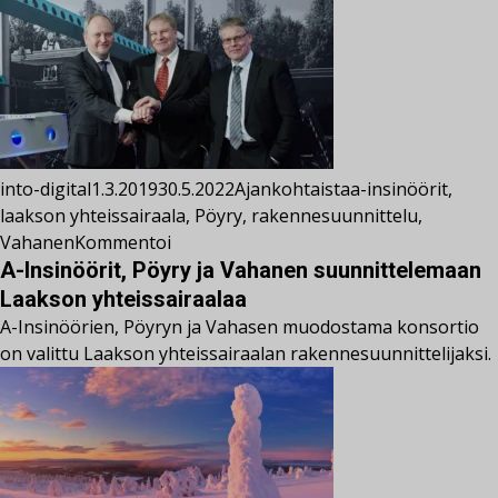
into-digital
1.3.2019
30.5.2022
Ajankohtaista
a-insinöörit
,
laakson yhteissairaala
,
Pöyry
,
rakennesuunnittelu
,
Vahanen
Kommentoi
A-Insinöörit, Pöyry ja Vahanen suunnittelemaan
Laakson yhteissairaalaa
A-Insinöörien, Pöyryn ja Vahasen muodostama konsortio
on valittu Laakson yhteissairaalan rakennesuunnittelijaksi.