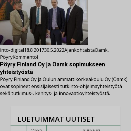
into-digital
18.8.2017
30.5.2022
Ajankohtaista
Oamk
,
Pöyry
Kommentoi
Pöyry Finland Oy ja Oamk sopimukseen
yhteistyöstä
Pöyry Finland Oy ja Oulun ammattikorkeakoulu Oy (Oamk)
ovat sopineet ensisijaisesti tutkinto-ohjelmayhteistyötä
sekä tutkimus-, kehitys- ja innovaatioyhteistyöstä.
LUETUIMMAT UUTISET
Viikko
Kuukausi